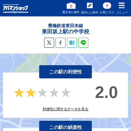
0
0
最近見た物件
お気に入り
保存した条件
メニュー
豊橋鉄道東田本線
東田坂上駅の中学校
この駅の利便性
2.0
★★★★★
★★★★★
利便性に関するデータを見る
この駅の娯楽性