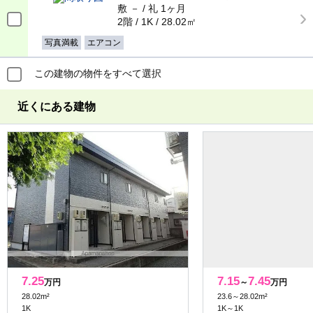
敷 － / 礼 1ヶ月
2階 / 1K / 28.02㎡
写真満載
エアコン
この建物の物件をすべて選択
近くにある建物
7.25
7.15
7.45
万円
～
万円
28.02m²
23.6～28.02m²
1K
1K～1K