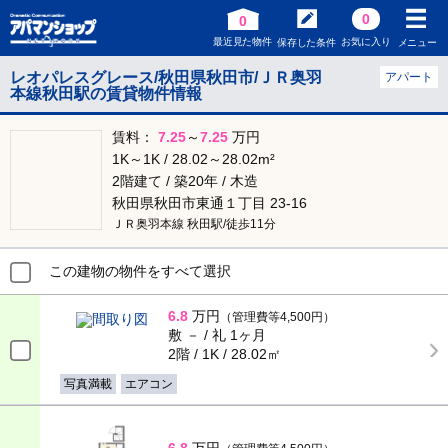
0
0
最近見た物件
お気に入り
保存した条件
メニュー
レオパレスグレース/秋田県秋田市/ＪＲ奥羽
アパート
本線秋田駅の賃貸物件情報
賃料：
7.25
～
7.25
万円
1K～1K / 28.02～28.02m²
2階建て / 築20年 / 木造
秋田県秋田市東通１丁目 23-16
ＪＲ奥羽本線 秋田駅/徒歩11分
この建物の物件をすべて選択
6.8
万円
（管理費等4,500円）
敷 － / 礼 1ヶ月
2階 / 1K / 28.02㎡
写真満載
エアコン