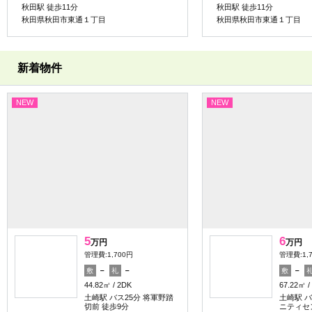
秋田駅 徒歩11分
秋田駅 徒歩11分
秋田県秋田市東通１丁目
秋田県秋田市東通１丁目
新着物件
NEW
NEW
5
6
万円
万円
管理費:1,700円
管理費:1,
－
－
－
敷
礼
敷
44.82㎡
2DK
67.22㎡
土崎駅 バス25分 将軍野踏
土崎駅 
切前 徒歩9分
ニティセ