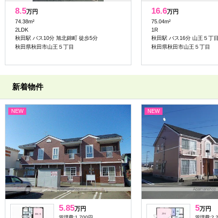
8.5
16.6
万円
万円
74.38m²
75.04m²
2LDK
1R
秋田駅 バス10分 旭北錦町 徒歩5分
秋田駅 バス16分 山王５丁目
秋田県秋田市山王５丁目
秋田県秋田市山王５丁目
新着物件
NEW
NEW
5.85
5
万円
万円
管理費:1,700円
管理費:2,