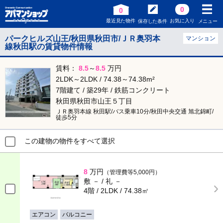
0
0
最近見た物件
お気に入り
保存した条件
メニュー
パークヒルズ山王/秋田県秋田市/ＪＲ奥羽本
マンション
線秋田駅の賃貸物件情報
賃料：
8.5
～
8.5
万円
2LDK～2LDK / 74.38～74.38m²
7階建て / 築29年 / 鉄筋コンクリート
秋田県秋田市山王５丁目
ＪＲ奥羽本線 秋田駅/バス乗車10分/秋田中央交通 旭北錦町/
徒歩5分
この建物の物件をすべて選択
8
万円
（管理費等5,000円）
敷 － / 礼 －
4階 / 2LDK / 74.38㎡
エアコン
バルコニー