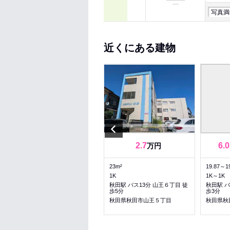
写真満
近くにある建物
Previous
5.6
5.6
2.7
6.0
～
万円
万円
26.14～26.14m²
23m²
19.87～1
1R～1R
1K
1K～1K
秋田駅 バス10分 文化会館、球
秋田駅 バス13分 山王６丁目 徒
秋田駅 バ
場前 徒歩3分
歩5分
歩3分
秋田県秋田市山王６丁目
秋田県秋田市山王５丁目
秋田県秋