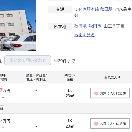
交通
ＪＲ奥羽本線
秋田駅
バス乗車1
分
秋田県
秋田市
山王５丁目
所在地
地図を見る
まとめて問い合わせ
を
※20件まで
賃料/
敷金・保証金/
間取り/
お気に入り 
管理費
礼金・権利金
面積
.7
－
1K
万円
お気に入りに追加
－
23m²
－
載
.7
－
1K
万円
お気に入りに追加
－
23m²
－