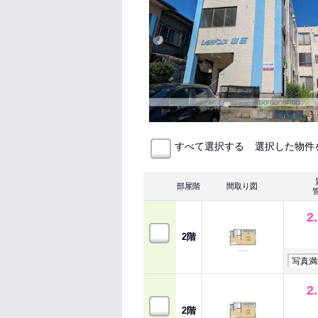
選択した物件
すべて選択する
部屋階
間取り図
2
2階
写真満
2
2階