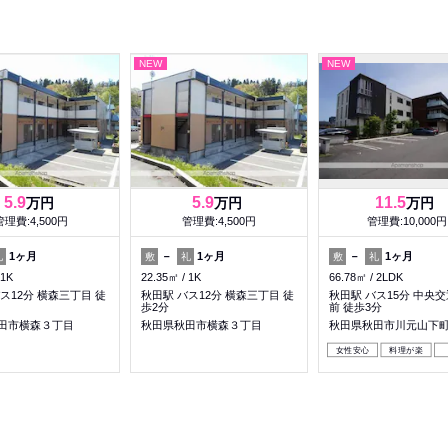
NEW
NEW
5.9
5.9
11.5
万円
万円
万円
管理費:4,500円
管理費:4,500円
管理費:10,000円
1ヶ月
－
1ヶ月
－
1ヶ月
礼
敷
礼
敷
礼
1K
22.35㎡
1K
66.78㎡
2LDK
ス12分 横森三丁目 徒
秋田駅 バス12分 横森三丁目 徒
秋田駅 バス15分 中央
歩2分
前 徒歩3分
田市横森３丁目
秋田県秋田市横森３丁目
秋田県秋田市川元山下
女性安心
料理が楽