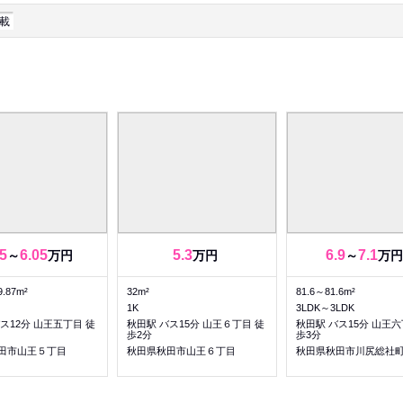
載
5
6.05
5.3
6.9
7.1
～
万円
万円
～
万円
9.87m²
32m²
81.6～81.6m²
1K
3LDK～3LDK
ス12分 山王五丁目 徒
秋田駅 バス15分 山王６丁目 徒
秋田駅 バス15分 山王六
歩2分
歩3分
田市山王５丁目
秋田県秋田市山王６丁目
秋田県秋田市川尻総社