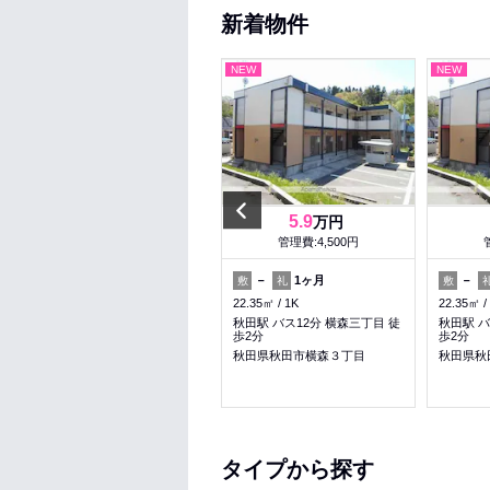
新着物件
NEW
NEW
NEW
Previous
5
5.9
万円
万円
管理費:2,200円
管理費:4,500円
－
－
－
1ヶ月
－
敷
礼
敷
礼
敷
48.06㎡
2DK
22.35㎡
1K
22.35㎡
土崎駅 徒歩15分
秋田駅 バス12分 横森三丁目 徒
秋田駅 バ
歩2分
歩2分
秋田県秋田市土崎港相染町字中
谷地
秋田県秋田市横森３丁目
秋田県秋
収納
タイプから探す