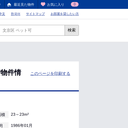
0
件
最近見た物件
お気に入り
中文
한국어
サイトマップ
お部屋を貸したい方
検索
貸物件情
このページを印刷する
23～23m²
面積
1986年01月
月