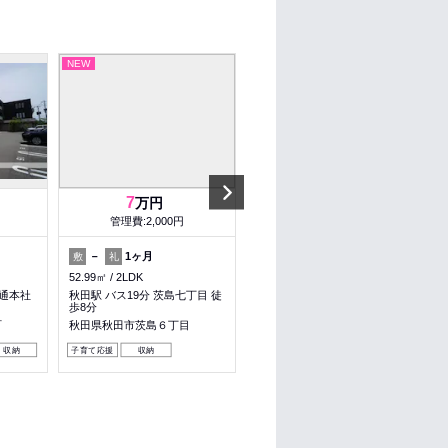
NEW
NEW
Next
7
7
万円
万円
管理費:2,000円
管理費:2,000円
－
1ヶ月
－
1ヶ月
敷
礼
敷
礼
52.99㎡
2LDK
52.99㎡
2LDK
交通本社
秋田駅 バス19分 茨島七丁目 徒
秋田駅 バス23分 三菱マテリア
歩8分
ル前 徒歩7分
町
秋田県秋田市茨島６丁目
秋田県秋田市茨島６丁目
収納
子育て応援
収納
子育て応援
収納