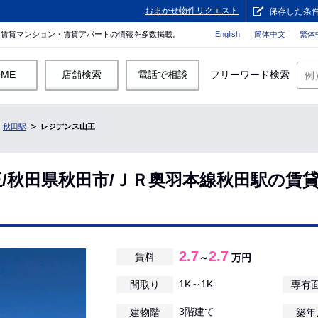
おまかせ物件リクエスト
保存した条
。賃貸マンション・賃貸アパートの情報を多数掲載。
English
簡体中文
繁体
OME
店舗検索
電話で相談
フリーワード検索
秋田駅
レジデンス山王
/秋田県秋田市/ＪＲ奥羽本線秋田駅の賃
2.7
2.7
賃料
～
万円
1K～1K
間取り
専有
3階建て
建物階
築年