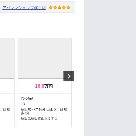
アパマンショップ
横手店
Next
16.6
4.5
4.5
万円
～
万円
75.04m²
26.6～26.6m²
1R
1R～1R
丁目 徒
秋田駅 バス16分 山王５丁目 徒
秋田駅 バス20分 山王６丁目 徒
歩2分
歩5分
町
秋田県秋田市山王５丁目
秋田県秋田市山王６丁目