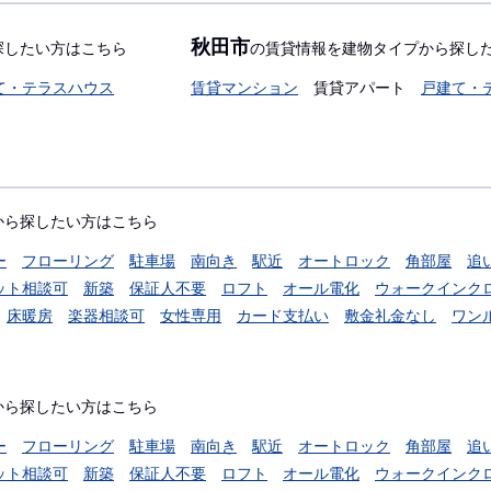
秋田市
探したい方はこちら
の賃貸情報を建物タイプから探し
て・テラスハウス
賃貸マンション
賃貸アパート
戸建て・
から探したい方はこちら
ー
フローリング
駐車場
南向き
駅近
オートロック
角部屋
追
ット相談可
新築
保証人不要
ロフト
オール電化
ウォークインク
床暖房
楽器相談可
女性専用
カード支払い
敷金礼金なし
ワン
から探したい方はこちら
ー
フローリング
駐車場
南向き
駅近
オートロック
角部屋
追
ット相談可
新築
保証人不要
ロフト
オール電化
ウォークインク