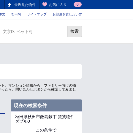
0
件
最近見た物件
お気に入り
中文
한국어
サイトマップ
お部屋を貸したい方
検索
ート、マンション情報から、ファミリー向けの物
かったら、問い合わせボタンから確認してみまし
現在の検索条件
秋田県秋田市飯島穀丁
賃貸物件
ダブル0
この条件で