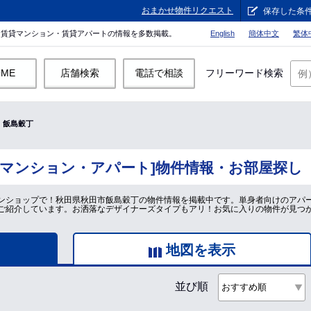
おまかせ物件リクエスト
保存した条
。賃貸マンション・賃貸アパートの情報を多数掲載。
English
簡体中文
繁体
OME
店舗検索
電話で相談
フリーワード検索
飯島穀丁
貸マンション・アパート]物件情報・お部屋探し
ンショップで！秋田県秋田市飯島穀丁の物件情報を掲載中です。単身者向けのアパ
ご紹介しています。お洒落なデザイナーズタイプもアリ！お気に入りの物件が見つ
地図を表示
並び順