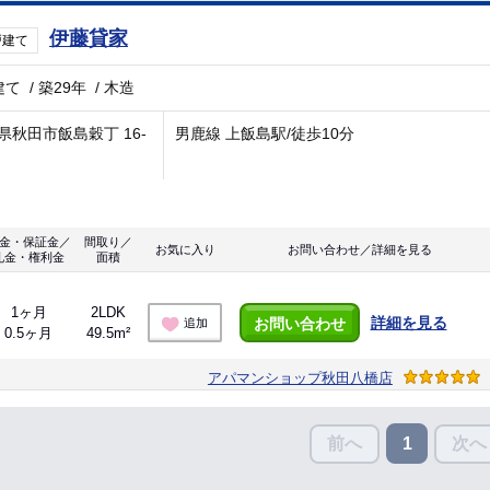
伊藤貸家
戸建て
建て
/
築29年
/
木造
県秋田市飯島穀丁 16-
男鹿線 上飯島駅/徒歩10分
金・保証金／
間取り／
お気に入り
お問い合わせ／詳細を見る
礼金・権利金
面積
1ヶ月
2LDK
詳細を見る
お問い合わせ
追加
0.5ヶ月
49.5m²
アパマンショップ秋田八橋店
前へ
次へ
1