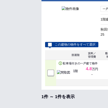
一
1階
秋田
25
この建物の物件をすべて選択
賃料／
敷
部屋階
管理費
駐車場付きの一戸建て物件
4.8
万円
1階
－
1件 ～ 1件を表示