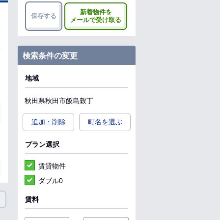
新着物件を
保存する
メールで受け取る
検索条件の変更
地域
秋田県
秋田市
飯島穀丁
追加・削除
町名を選ぶ
プラン選択
賃貸物件
ダブル0
賃料