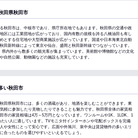
秋田県秋田市
る秋田市は、中核市であり、県庁所在地でもあります。秋田県の交通や政
地区には工業団地が広がっており、国内有数の規模を誇る八橋油田も有し
めとする住宅地や大型商業施設が広がっています。国道や日本海東北自動
秋田新幹線によって東京や仙台、盛岡と秋田新幹線でつながっています。
、県内外から数多くの観光客が集まっています。美術館や博物館などの文化
や自然公園、動物園などの施設も充実しています。
多い秋田市
秋田県秋田市には、多くの酒蔵があり、地酒を楽しむことができます。東
、気軽に参加したり見物したりできることも魅力です。秋田県全体の家賃相
市の家賃相場は4万～5万円となっています。ワンルームや1K、1LDK、1
めたい人に適しています。TVモニタ付インターホンや宅配ボックスを完備
人や女性にとって安心です。広面や外旭川、泉中央は賃貸物件の多いエリ
に合ったものを選びやすいといえるでしょう。