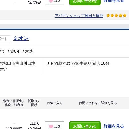
詳細を見る
お問い合わせ
追加
－
54.63m²
アパマンショップ秋田八橋店
ミオン
パート
建て
/
築0年
/
木造
県秋田市楢山川口境
ＪＲ羽越本線 羽後牛島駅/徒歩18分
未定
敷金・保証金／
間取り／
お気に入り
お問い合わせ／詳細を見る
礼金・権利金
面積
－
1LDK
詳細を見る
お問い合わせ
追加
112,000円
40.04m²