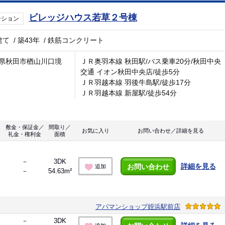
ビレッジハウス若草２号棟
ンション
建て
/
築43年
/
鉄筋コンクリート
県秋田市楢山川口境
ＪＲ奥羽本線 秋田駅/バス乗車20分/秋田中央
交通 イオン秋田中央店/徒歩5分
ＪＲ羽越本線 羽後牛島駅/徒歩17分
ＪＲ羽越本線 新屋駅/徒歩54分
敷金・保証金／
間取り／
お気に入り
お問い合わせ／詳細を見る
礼金・権利金
面積
－
3DK
詳細を見る
お問い合わせ
追加
－
54.63m²
アパマンショップ姪浜駅前店
－
3DK