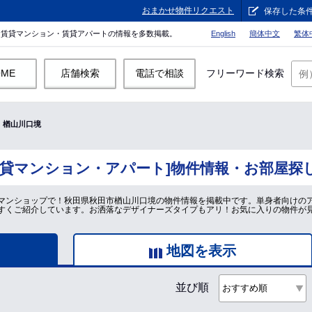
おまかせ物件リクエスト
保存した条
。賃貸マンション・賃貸アパートの情報を多数掲載。
English
簡体中文
繁体
OME
店舗検索
電話で相談
フリーワード検索
楢山川口境
賃貸マンション・アパート]物件情報・お部屋探
マンショップで！秋田県秋田市楢山川口境の物件情報を掲載中です。単身者向けの
すくご紹介しています。お洒落なデザイナーズタイプもアリ！お気に入りの物件が
地図を表示
並び順