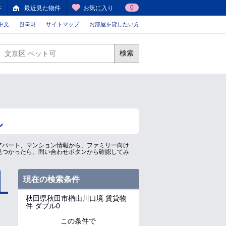
0
件
最近見た物件
お気に入り
中文
한국어
サイトマップ
お部屋を貸したい方
検索
し
アパート、マンション情報から、ファミリー向け
見つかったら、問い合わせボタンから確認してみ
現在の検索条件
秋田県秋田市楢山川口境
賃貸物
件 ダブル0
この条件で