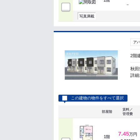
2階
－
写真満載
ア
2階
秋田
詳細
この建物の物件をすべて選択
賃料／
部屋階
管理費
7.45
万円
1階