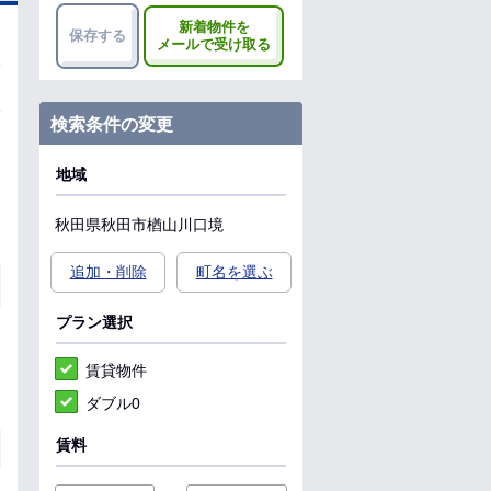
新着物件を
保存する
メールで受け取る
検索条件の変更
地域
秋田県
秋田市
楢山川口境
追加・削除
町名を選ぶ
プラン選択
賃貸物件
ダブル0
賃料