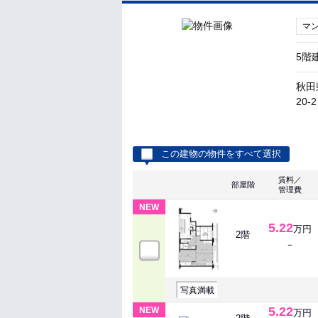
マ
5階
秋田
20-2
この建物の物件をすべて選択
賃料／
部屋階
管理費
NEW
5.22
万円
2階
－
写真満載
5.22
NEW
万円