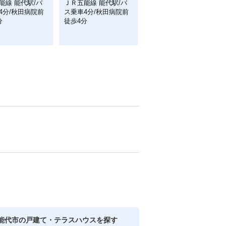
能線 能代駅/バ
ＪＲ五能線 能代駅/バ
4分/秋田病院前
ス乗車4分/秋田病院前
分
徒歩4分
能代市の戸建て・テラスハウスを探す