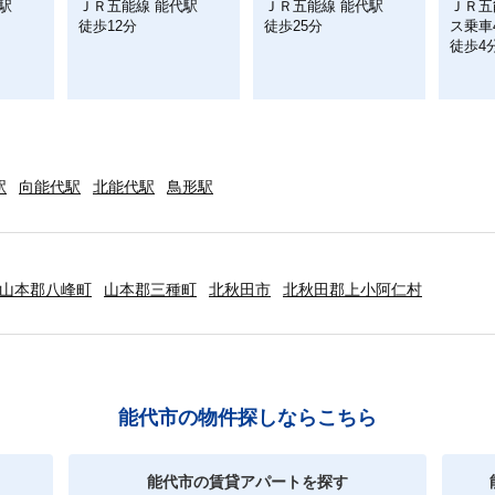
駅
ＪＲ五能線 能代駅
ＪＲ五能線 能代駅
ＪＲ五
徒歩12分
徒歩25分
ス乗車
徒歩4
駅
向能代駅
北能代駅
鳥形駅
山本郡八峰町
山本郡三種町
北秋田市
北秋田郡上小阿仁村
能代市の物件探しならこちら
能代市の賃貸アパートを探す