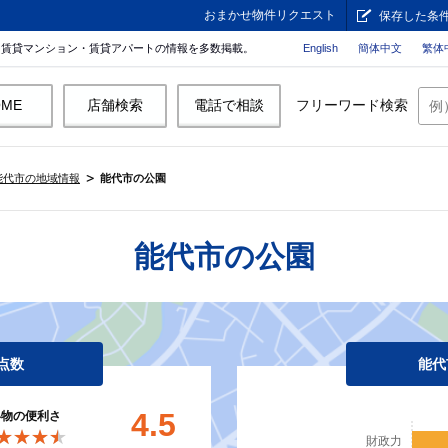
おまかせ物件リクエスト
保存した条
。賃貸マンション・賃貸アパートの情報を多数掲載。
English
簡体中文
繁体
OME
店舗検索
電話で相談
フリーワード検索
能代市の地域情報
能代市の公園
能代市の公園
点数
能代
4.5
い物の便利さ
★★★★
★★★★
財政力