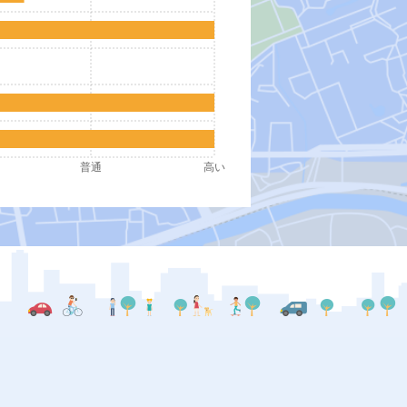
普通
高い