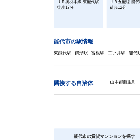
ＪＲ奥羽本線 東能代駅
ＪＲ五能線 能代
徒歩17分
徒歩12分
能代市の駅情報
東能代駅
鶴形駅
富根駅
二ツ井駅
能代
山本郡藤里町
隣接する自治体
能代市の賃貸マンションを探す