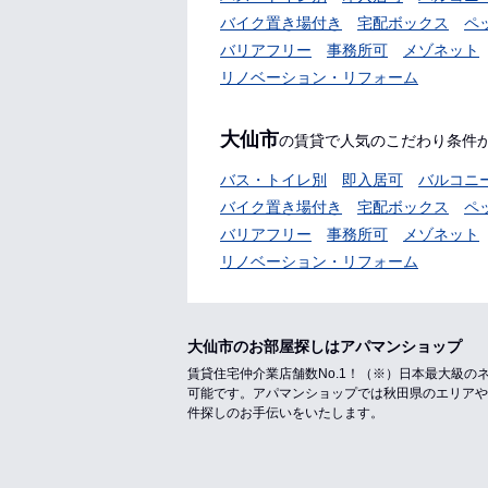
バイク置き場付き
宅配ボックス
ペ
バリアフリー
事務所可
メゾネット
リノベーション・リフォーム
大仙市
の賃貸で人気のこだわり条件
バス・トイレ別
即入居可
バルコニ
バイク置き場付き
宅配ボックス
ペ
バリアフリー
事務所可
メゾネット
リノベーション・リフォーム
大仙市のお部屋探しはアパマンショップ
賃貸住宅仲介業店舗数No.1！（※）日本最大級
可能です。アパマンショップでは秋田県のエリアや
件探しのお手伝いをいたします。