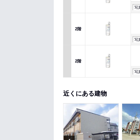
写
2階
写
2階
写
近くにある建物