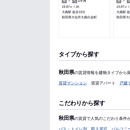
－
－
－
1ヶ月
－
敷
礼
敷
礼
敷
33.05㎡
1DK
19.87㎡
1K
19.87㎡
大曲駅 バス15分 戸蒔 徒歩5分
大曲駅 徒歩10分
大曲駅 徒
秋田県大仙市大曲字中良野
秋田県大仙市大曲白金町
秋田県大
収納
タイプから探す
秋田県
の賃貸情報を建物タイプから
賃貸マンション
賃貸アパート
戸建
こだわりから探す
秋田県
の賃貸で人気のこだわり条件
バス・トイレ別
即入居可
バルコニ