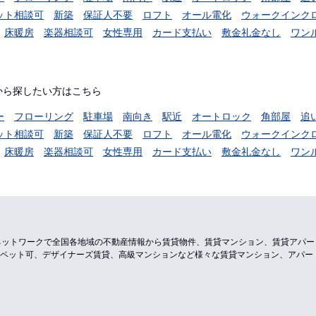
ット相談可
新築
保証人不要
ロフト
オール電化
ウォークインク
床暖房
楽器相談可
女性専用
カード支払い
敷金礼金なし
ワン
から探したい方はこちら
ー
フローリング
駐車場
南向き
駅近
オートロック
角部屋
追
ット相談可
新築
保証人不要
ロフト
オール電化
ウォークインク
床暖房
楽器相談可
女性専用
カード支払い
敷金礼金なし
ワン
のネットワークで全国各地域の不動産情報から賃貸物件、賃貸マンション、賃貸アパ
ペット可、デザイナーズ賃貸、高級マンションなど様々な賃貸マンション、アパー