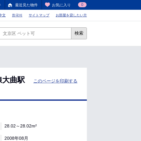
0
件
最近見た物件
お気に入り
中文
한국어
サイトマップ
お部屋を貸したい方
検索
線大曲駅
このページを印刷する
28.02～28.02m²
2008年08月