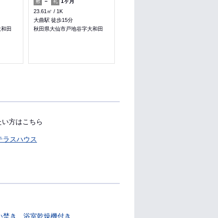
－
1ヶ月
－
1ヶ月
敷
礼
敷
礼
23.61㎡
1K
23.61㎡
1K
大曲駅 徒歩15分
大曲駅 徒歩15分
大和田
秋田県大仙市戸地谷字大和田
秋田県大仙市戸地谷字大和田
たい方はこちら
テラスハウス
い焚き
浴室乾燥機付き