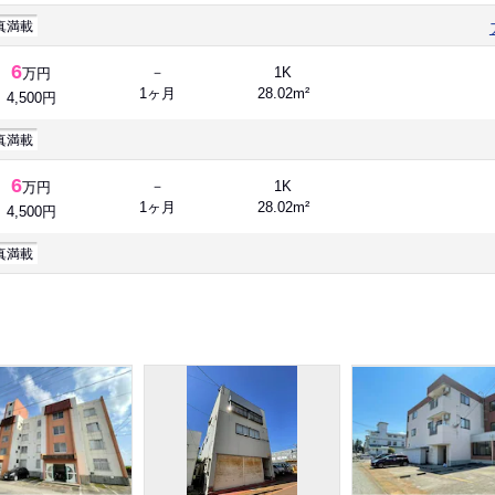
真満載
6
－
1K
万円
1ヶ月
28.02m²
4,500円
真満載
6
－
1K
万円
1ヶ月
28.02m²
4,500円
真満載