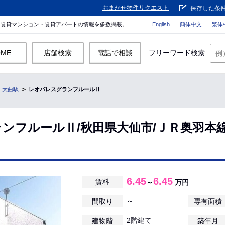
おまかせ物件リクエスト
保存した条
。賃貸マンション・賃貸アパートの情報を多数掲載。
English
簡体中文
繁体
OME
店舗検索
電話で相談
フリーワード検索
大曲駅
レオパレスグランフルールⅡ
ンフルールⅡ/秋田県大仙市/ＪＲ奥羽本
6.45
6.45
賃料
～
万円
～
間取り
専有面積
2階建て
建物階
築年月