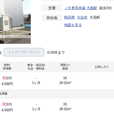
交通
ＪＲ奥羽本線
大曲駅
徒歩3分
秋田県
大仙市
大花町
所在地
地図を見る
まとめて問い合わせ
を
※20件まで
賃料/
敷金・保証金/
間取り/
お気に入
管理費
礼金・権利金
面積
6
－
1K
万円
1ヶ月
28.02m²
4,500円
真満載
6
－
1K
万円
1ヶ月
28.02m²
4,500円