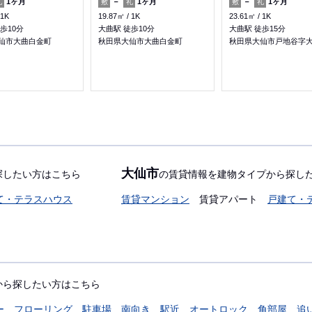
1ヶ月
－
1ヶ月
－
1ヶ月
礼
敷
礼
敷
礼
1K
19.87㎡
1K
23.61㎡
1K
歩10分
大曲駅 徒歩10分
大曲駅 徒歩15分
仙市大曲白金町
秋田県大仙市大曲白金町
秋田県大仙市戸地谷字
大仙市
探したい方はこちら
の賃貸情報を建物タイプから探し
て・テラスハウス
賃貸マンション
賃貸アパート
戸建て・
から探したい方はこちら
ー
フローリング
駐車場
南向き
駅近
オートロック
角部屋
追