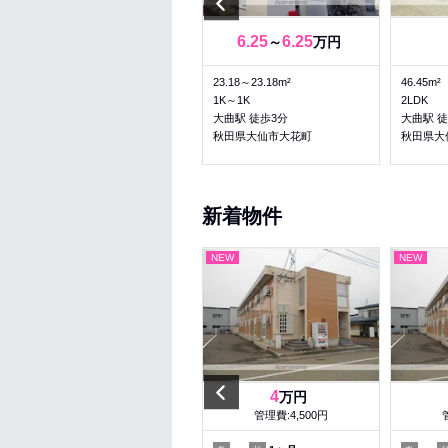
Previous
4.4
6.25
6.25
万円
～
万円
40.37m²
23.18～23.18m²
46.45m²
2K
1K～1K
2LDK
大曲駅 徒歩13分
大曲駅 徒歩3分
大曲駅 徒
秋田県大仙市佐野町
秋田県大仙市大花町
秋田県大
新着物件
NEW
NEW
NEW
Previous
3.5
4
万円
万円
管理費:3,000円
管理費:4,500円