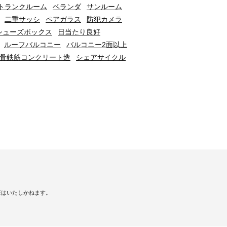
トランクルーム
ベランダ
サンルーム
二重サッシ
ペアガラス
防犯カメラ
シューズボックス
日当たり良好
ルーフバルコニー
バルコニー2面以上
骨鉄筋コンクリート造
シェアサイクル
証はいたしかねます。