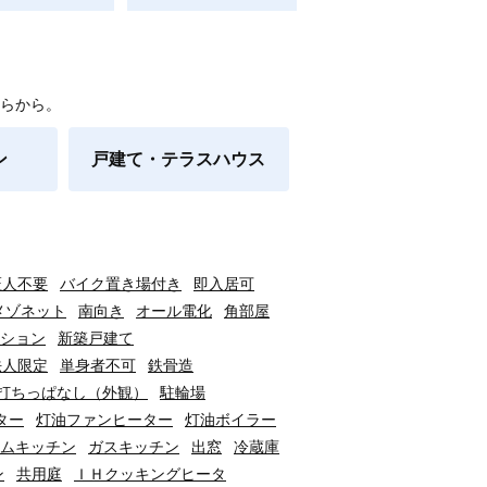
らから。
ン
戸建て・テラスハウス
証人不要
バイク置き場付き
即入居可
メゾネット
南向き
オール電化
角部屋
ション
新築戸建て
法人限定
単身者不可
鉄骨造
打ちっぱなし（外観）
駐輪場
ター
灯油ファンヒーター
灯油ボイラー
ムキッチン
ガスキッチン
出窓
冷蔵庫
ン
共用庭
ＩＨクッキングヒータ