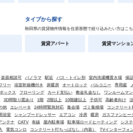
タイプから探す
秋田県の賃貸物件情報を住居形態で絞り込みたい方はこち
賃貸アパート
賃貸マンショ
楽器相談可
パノラマ
駅近
バス・トイレ別
室内洗濯機置き場
保
フリー
浴室乾燥機付き
床暖房
オートロック
バルコニー
専用庭
ボックス
フローリング
カード支払い
敷金礼金なし
ワンルームマン
り
3D間取り図あり
1階
2階以上
10階建以上
子供可
高齢者向け
の他
エレベータ
24時間緊急対応
集会場
ゴミ集積場
コンクリート
用浴室
シャンプードレッサー
エアコン
冷房
暖房
ガスファンヒー
アンテナ
CATV
有線
屋内駐車場
駐車場ロードヒーティング
システ
入
電気コンロ
コンクリート打ちっぱなし（内装）
TVインターフォ