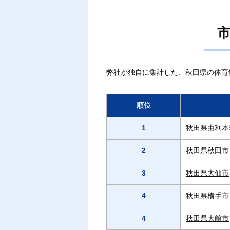
市
弊社が独自に集計した、秋田県の体育
順位
1
秋田県由利本
2
秋田県秋田市
3
秋田県大仙市
4
秋田県横手市
4
秋田県大館市