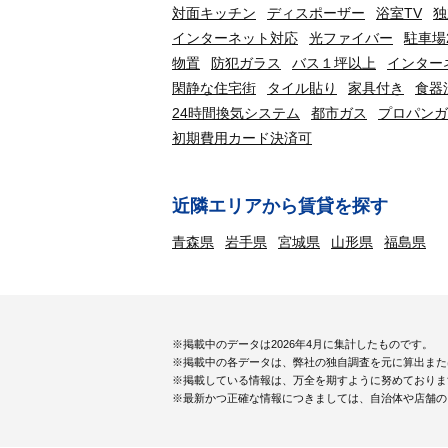
対面キッチン
ディスポーザー
浴室TV
独
インターネット対応
光ファイバー
駐車場
物置
防犯ガラス
バス１坪以上
インター
閑静な住宅街
タイル貼り
家具付き
食器
24時間換気システム
都市ガス
プロパンガ
初期費用カード決済可
近隣エリアから賃貸を探す
青森県
岩手県
宮城県
山形県
福島県
※掲載中のデータは2026年4月に集計したものです。
※掲載中の各データは、弊社の独自調査を元に算出また
※掲載している情報は、万全を期すように努めておりま
※最新かつ正確な情報につきましては、自治体や店舗の