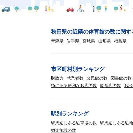
秋田県の近隣の体育館の数に関す
青森県
岩手県
宮城県
山形県
福島県
市区町村別ランキング
財政力
就業者数
公民館の数
図書館の数
街にある便利なお店の数
飲食店の数
お出
駅別ランキング
駅周辺にある駐車場の数
駅周辺にある駐
娯楽施設の数