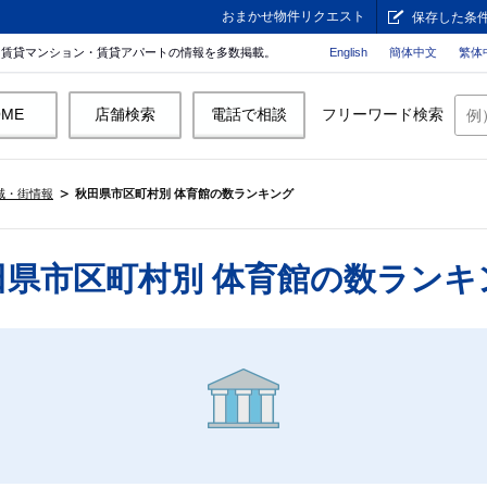
おまかせ物件リクエスト
保存した条
。賃貸マンション・賃貸アパートの情報を多数掲載。
English
簡体中文
繁体
OME
店舗検索
電話で相談
フリーワード検索
域・街情報
秋田県市区町村別 体育館の数ランキング
田県市区町村別 体育館の数ランキ