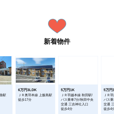
新着物件
6万円3LDK
5万円1K
5万円
曲駅
ＪＲ奥羽本線 上飯島駅
ＪＲ羽越本線 秋田駅/
ＪＲ羽
徒歩17分
バス乗車7分/秋田中央
バス乗
交通 三吉神社入口
交通 
徒歩4分
徒歩4