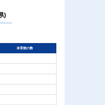
県)
体育館の数