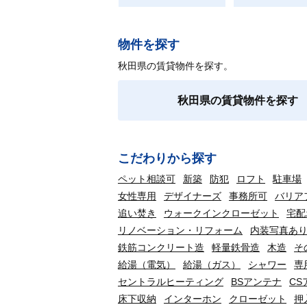
物件を探す
秋田県の賃貸物件を探す。
秋田県の賃貸物件を探す
こだわりから探す
ペット相談可
新築
防犯
ロフト
駐車場
女性専用
デザイナーズ
事務所可
バリア
追い焚き
ウォークインクローゼット
宅配
リノベーション・リフォーム
内装写真あ
鉄筋コンクリート造
軽量鉄骨造
木造
そ
給湯（電気）
給湯（ガス）
シャワー
専
セントラルヒーティング
BSアンテナ
CS
床下収納
インターホン
クローゼット
押