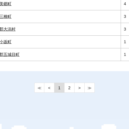
美郷町
4
三種町
3
郡大潟村
3
小坂町
1
郡五城目町
1
≪
<
1
2
>
≫