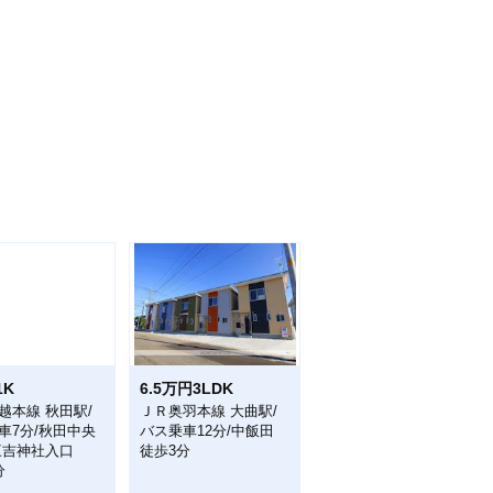
1K
6.5万円3LDK
越本線 秋田駅/
ＪＲ奥羽本線 大曲駅/
車7分/秋田中央
バス乗車12分/中飯田
三吉神社入口
徒歩3分
分