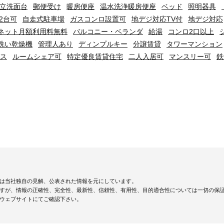
立洗面台
郵便受け
暖房便座
温水洗浄暖房便座
ベッド
照明器具
2台可
自走式駐車場
ガスコンロ設置可
地デジ対応TV付
地デジ対応
ネット月額利用料無料
バルコニー・ベランダ
給湯
コンロ2口以上
洗い乾燥機
管理人あり
ディンプルキー
分譲賃貸
タワーマンション
ス
ルームシェア可
特定優良賃貸住宅
二人入居可
マンスリー可
鉄
は当社独自の見解、公表された情報を元にしています。
すが、情報の正確性、完全性、最新性、信頼性、有用性、目的適合性については一切の保
ウェブサイトにてご確認下さい。