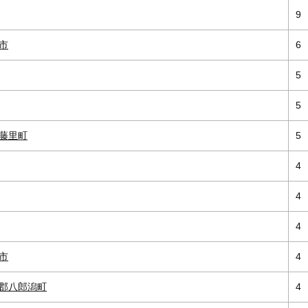
9
市
6
5
5
藤里町
5
4
4
4
市
4
郡八郎潟町
4