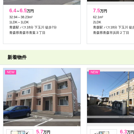
6.4
6.5
7.5
～
万円
万円
32.94～38.23m²
62.1m²
1LDK～1LDK
2LDK
青森駅 バス18分 下玉川 徒歩7分
青森駅 バス18分 下玉川 徒
青森県青森市青葉３丁目
青森県青森市浜田２丁目
新着物件
NEW
NEW
5.7
6.3
万円
万円