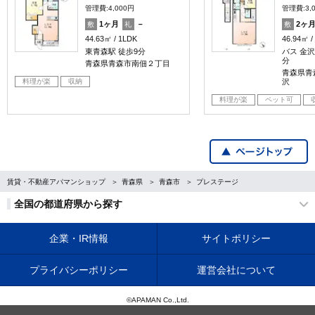
管理費:4,000円
管理費:3,
1ヶ月
－
2ヶ
敷
礼
敷
44.63㎡
1LDK
46.94㎡
東青森駅 徒歩9分
バス 金沢
分
青森県青森市南佃２丁目
青森県青
料理が楽
収納
沢
料理が楽
ペット可
賃貸・不動産アパマンショップ
青森県
青森市
プレステージ
全国の都道府県から探す
企業・IR情報
サイトポリシー
プライバシーポリシー
運営会社について
©APAMAN Co.,Ltd.