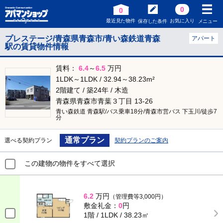
0
0
最近見た物件
お気に入り
保存した条件
メニュー
プレステージ/青森県青森市/青い森鉄道青森
アパート
駅の賃貸物件情報
賃料：
6.4
～
6.5
万円
1LDK～1LDK / 32.94～38.23m²
2階建て / 築24年 / 木造
青森県青森市青葉３丁目 13-26
青い森鉄道 青森駅/バス乗車18分/青森市営バス 下玉川/徒歩7
分
通常プラン
選べる契約プラン
契約プランのご案内
この建物の物件をすべて選択
6.2
万円
（管理費等3,000円）
敷金礼金：
0
円
1階 / 1LDK / 38.23㎡