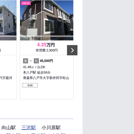
NEW
NEW
4.35
5.4
万円
万円
Next
円
管理費:2,900円
管理費:1,100円
－
45,500円
－
－
敷
礼
敷
礼
41.48㎡
1LDK
61.54㎡
2LDK
本八戸駅 徒歩56分
八戸駅 バス25分 水道企業団前
徒歩8分
代字蟇河
青森県八戸市大字新井田字松山
青森県八戸市東白山台４丁目
収納
収納
向山駅
三沢駅
小川原駅