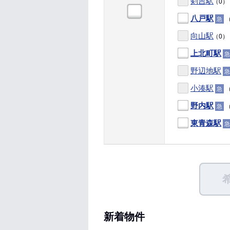
剣吉駅
（0）
八戸駅
（
急
向山駅
（0）
上北町駅
急
野辺地駅
急
小湊駅
（
急
野内駅
（
急
東青森駅
急
新着物件