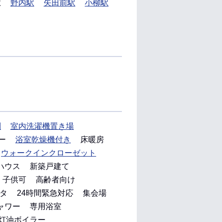
駅
野内駅
矢田前駅
小柳駅
別
室内洗濯機置き場
ー
浴室乾燥機付き
床暖房
ウォークインクローゼット
ハウス
新築戸建て
子供可
高齢者向け
タ
24時間緊急対応
集会場
ャワー
専用浴室
灯油ボイラー