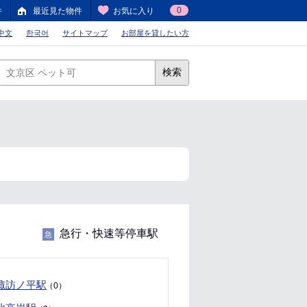
0
件
最近見た物件
お気に入り
中文
한국어
サイトマップ
お部屋を貸したい方
検索
急行・快速等停車駅
急
諏訪ノ平駅
（0）