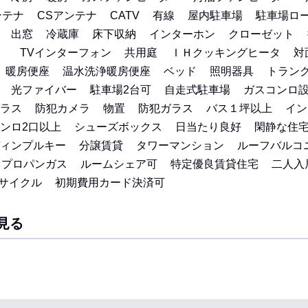
ンテナ
CSアンテナ
CATV
有線
屋内駐車場
駐車場ロ
出窓
冷蔵庫
床下収納
インターホン
クローゼット
）
TVインターフォン
共用庭
ＩＨクッキングヒータ
対
暖房便座
温水洗浄暖房便座
ベッド
照明器具
トラン
光ファイバー
駐車場2台可
自走式駐車場
ガスコンロ
ラス
防犯カメラ
物置
防犯ガラス
バス１坪以上
イン
ンロ2口以上
シューズボックス
日当たり良好
閑静な住
ィンプルキー
分譲賃貸
タワーマンション
ルーフバルコ
プロパンガス
ルームシェア可
特定優良賃貸住宅
二人入
サイクル
初期費用カード決済可
見る