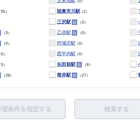
苫米地駅
（0）
陸奥市川駅
55）
（2）
三沢駅
（3）
急
乙供駅
（3）
（0）
急
狩場沢駅
（0）
（0）
西平内駅
0）
（0）
矢田前駅
5）
（8）
急
筒井駅
（28）
（27）
急
希望条件を指定する
検索する