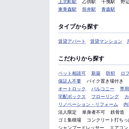
上北町駅
乙供駅
千曳駅
野
東青森駅
筒井駅
青森駅
タイプから探す
賃貸アパート
賃貸マンション
こだわりから探す
ペット相談可
新築
防犯
ロ
保証人不要
バイク置き場付き
オートロック
バルコニー
専用
宅配ボックス
フローリング
カ
リノベーション・リフォーム
内
法人限定
単身者不可
鉄骨造
ゴミ集積場
コンクリート打ちっ
シャンプードレッサー
エアコン