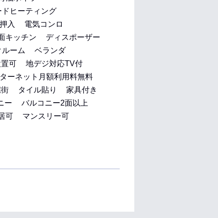
ードヒーティング
押入
電気コンロ
面キッチン
ディスポーザー
クルーム
ベランダ
設置可
地デジ対応TV付
ターネット月額利用料無料
宅街
タイル貼り
家具付き
ニー
バルコニー2面以上
居可
マンスリー可