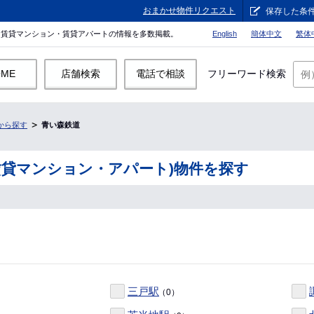
おまかせ物件リクエスト
保存した条
。賃貸マンション・賃貸アパートの情報を多数掲載。
English
簡体中文
繁体
OME
店舗検索
電話で相談
フリーワード検索
から探す
青い森鉄道
賃貸マンション・アパート)物件を探す
三戸駅
（0）