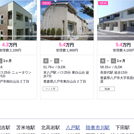
NEW
NEW
4.3
5.4
5.4
万円
万円
万円
管理費:2,100円
管理費:1,900円
管理費:4,100
1ヶ月
－
－
－
1ヶ月
礼
敷
礼
敷
礼
1K
51.79㎡
2LDK
58.33㎡
2LDK
バス25分 ニュータウン
本八戸駅 バス25分 東白山台 徒
長苗代駅 徒歩13分
歩5分
歩7分
青森県八戸市大字長苗
戸市南白山台２丁目
青森県八戸市東白山台２丁目
原
ペット可
収納
剣吉駅
苫米地駅
北高岩駅
八戸駅
陸奥市川駅
下田駅