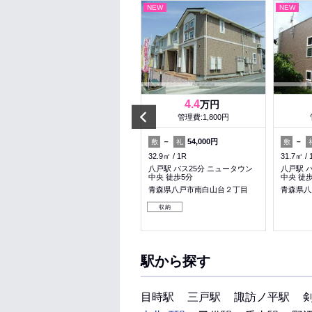
NEW
NEW
NEW
6.9
4.4
万円
万円
Prev
管理費:4,500円
管理費:1,800円
－
1ヶ月
－
54,000円
－
敷
礼
敷
礼
敷
46.35㎡
2LDK
32.9㎡
1R
31.7㎡
青森駅 バス20分 金沢小学校通
八戸駅 バス25分 ニュータウン
八戸駅 
り 徒歩5分
中央 徒歩5分
中央 徒
青森県青森市大字大野字若宮
青森県八戸市南白山台２丁目
青森県八
料理が楽
収納
収納
駅から探す
目時駅
三戸駅
諏訪ノ平駅