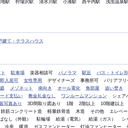
辺地駅
狩場沢駅
清水川駅
小湊駅
西平内駅
浅虫温泉
戸建て・テラスハウス
フト
駐車場
楽器相談可
パノラマ
駅近
バス・トイレ
即入居可
女性専用
デザイナーズ
事務所可
バリアフリ
庭
メゾネット
南向き
オール電化
角部屋
追い焚き
ード支払い
敷金礼金なし
ワンルームマンション
シェア
装写真あり
3D間取り図あり
1階
2階以上
10階建以上
鉄筋コンクリート造
軽量鉄骨造
木造
その他
エレベー
ぱなし（外観）
駐輪場
給湯（電気）
給湯（ガス）
シ
冷房
暖房
ガスファンヒーター
灯油ファンヒーター