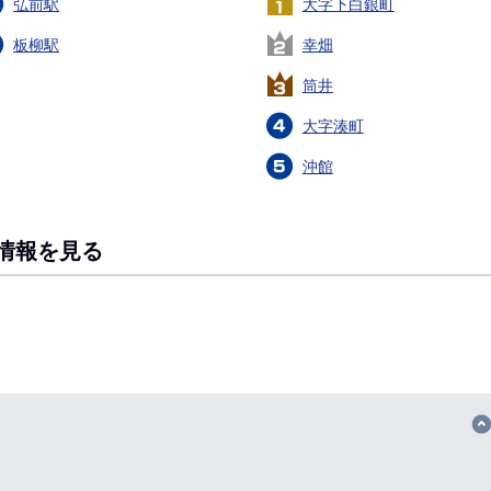
弘前駅
大字下白銀町
板柳駅
幸畑
筒井
大字湊町
沖館
情報を見る