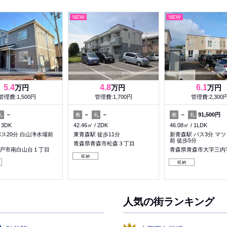
NEW
NEW
5.4
4.8
6.1
万円
万円
万円
管理費:1,500円
管理費:1,700円
管理費:2,300
－
－
－
－
91,500円
礼
敷
礼
敷
礼
3DK
42.46㎡
2DK
46.08㎡
1LDK
バス20分 白山浄水場前
東青森駅 徒歩11分
新青森駅 バス3分 マ
前 徒歩5分
青森県青森市松森３丁目
戸市南白山台１丁目
青森県青森市大字三内
収納
収納
人気の街ランキング