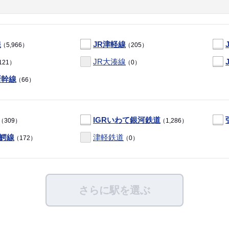
線
JR津軽線
（5,966）
（205）
JR大湊線
121）
（0）
新幹線
（66）
IGRいわて銀河鉄道
（309）
（1,286）
鰐線
津軽鉄道
（172）
（0）
さらに駅を選ぶ