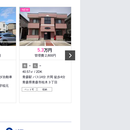
NEW
NEW
5.3
5.4
万円
万円
Next
円
管理費:2,800円
管理費:2,300円
－
－
－
64,000円
敷
礼
敷
礼
40.57㎡
2DK
48.38㎡
1LDK
ツダ自動車
青森駅 バス14分 片岡 徒歩4分
本八戸駅 バス20分 中町 徒歩4
分
青森県青森市桂木３丁目
字稲元
青森県八戸市大字新井田字後庵
ペット可
収納
収納