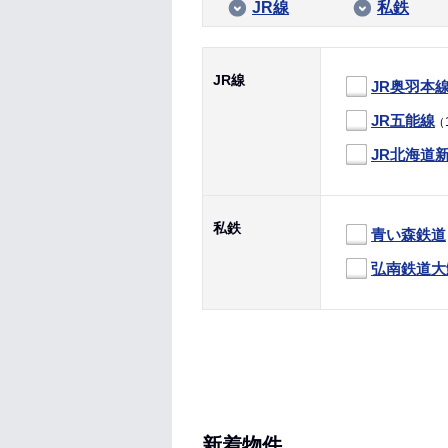
JR線
私鉄
JR線
JR奥羽本
JR五能線
（
JR北海道
私鉄
青い森鉄道
弘南鉄道大
新着物件