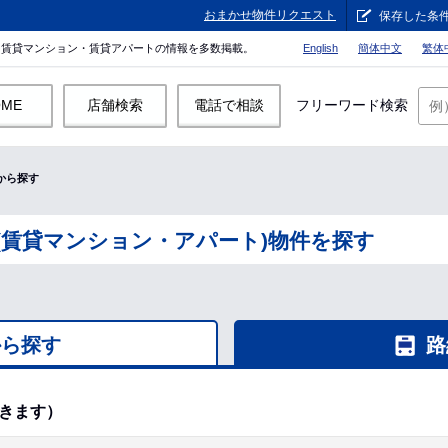
おまかせ物件リクエスト
保存した条
。賃貸マンション・賃貸アパートの情報を多数掲載。
English
簡体中文
繁体
OME
店舗検索
電話で相談
フリーワード検索
から探す
(賃貸マンション・アパート)物件を探す
から探す
路
きます）