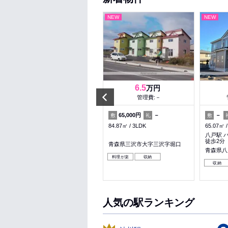
NEW
NEW
NEW
7.4
6.5
万円
万円
Prev
管理費:2,500円
管理費:－
－
1ヶ月
65,000円
－
－
敷
礼
敷
礼
敷
63.03㎡
2LDK
84.87㎡
3LDK
65.07㎡
本八戸駅 バス17分 西売市 徒歩
八戸駅 
3分
徒歩2分
青森県三沢市大字三沢字堀口
青森県八戸市売市４丁目
青森県八
料理が楽
収納
料理が楽
ペット可
収納
収納
人気の駅ランキング