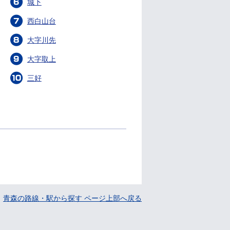
城下
西白山台
大字川先
大字取上
三好
青森の路線・駅から探す ページ上部へ戻る