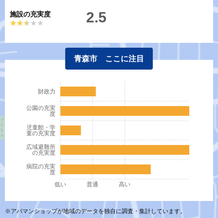
2.5
施設の充実度
★★★★★
★★★★★
青森市 ここに注目
財政力
公園の充実
度
児童館・学
童の充実度
広域避難所
の充実度
病院の充実
度
低い
普通
高い
※アパマンショップが地域のデータを独自に調査・集計しています。