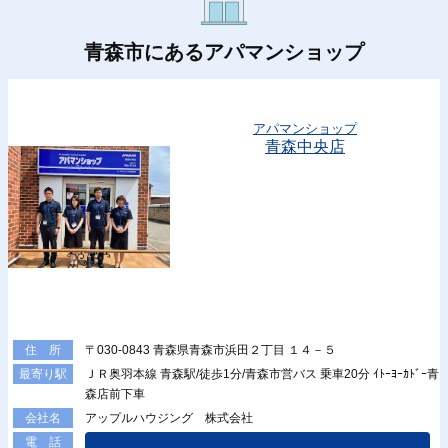
青森市にあるアパマンショップ
アパマンショップ
青森中央店
〒030-0843 青森県青森市浜田２丁目 １４－５
住 所
ＪＲ奥羽本線 青森駅/徒歩1分/青森市営バス 乗車20分 ｲﾄｰﾖｰｶﾄﾞｰ青
最寄り駅
森店前下車
アップルハウジング 株式会社
会社名
電 話