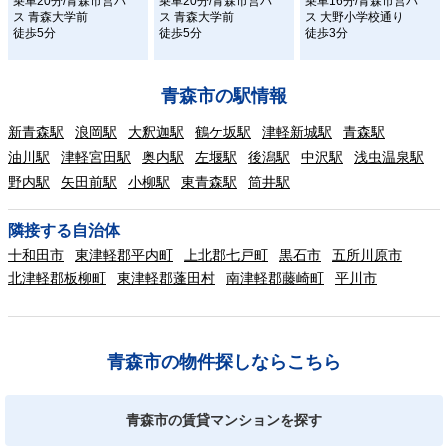
乗車20分/青森市営バ
乗車20分/青森市営バ
乗車16分/青森市営バ
ス 青森大学前
ス 青森大学前
ス 大野小学校通り
徒歩5分
徒歩5分
徒歩3分
青森市の駅情報
新青森駅
浪岡駅
大釈迦駅
鶴ケ坂駅
津軽新城駅
青森駅
油川駅
津軽宮田駅
奥内駅
左堰駅
後潟駅
中沢駅
浅虫温泉駅
野内駅
矢田前駅
小柳駅
東青森駅
筒井駅
隣接する自治体
十和田市
東津軽郡平内町
上北郡七戸町
黒石市
五所川原市
北津軽郡板柳町
東津軽郡蓬田村
南津軽郡藤崎町
平川市
青森市の物件探しならこちら
青森市の賃貸マンションを探す