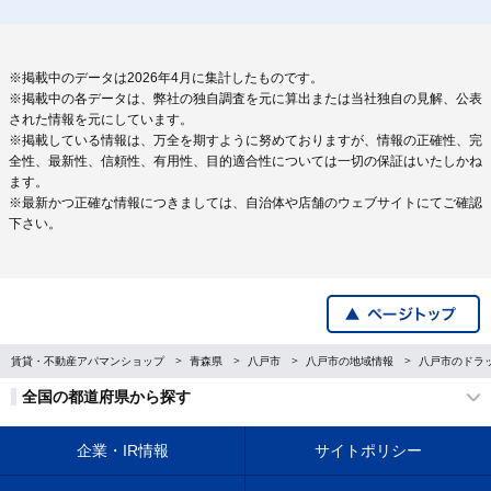
※掲載中のデータは2026年4月に集計したものです。
※掲載中の各データは、弊社の独自調査を元に算出または当社独自の見解、公表
された情報を元にしています。
※掲載している情報は、万全を期すように努めておりますが、情報の正確性、完
全性、最新性、信頼性、有用性、目的適合性については一切の保証はいたしかね
ます。
※最新かつ正確な情報につきましては、自治体や店舗のウェブサイトにてご確認
下さい。
賃貸・不動産アパマンショップ
青森県
八戸市
八戸市の地域情報
八戸市のドラ
全国の都道府県から探す
企業・IR情報
サイトポリシー