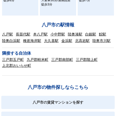
徒歩8分
ス乗車30分/湊病院前
徒歩7分
徒歩3分
八戸市の駅情報
八戸駅
長苗代駅
本八戸駅
小中野駅
陸奥湊駅
白銀駅
鮫駅
陸奥白浜駅
種差海岸駅
大久喜駅
金浜駅
北高岩駅
陸奥市川駅
隣接する自治体
三戸郡五戸町
九戸郡軽米町
三戸郡南部町
三戸郡階上町
上北郡おいらせ町
八戸市の物件探しならこちら
八戸市の賃貸マンションを探す