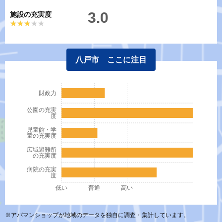
3.0
施設の充実度
★★★★★
★★★★★
八戸市 ここに注目
財政力
公園の充実
度
児童館・学
童の充実度
広域避難所
の充実度
病院の充実
度
低い
普通
高い
※アパマンショップが地域のデータを独自に調査・集計しています。