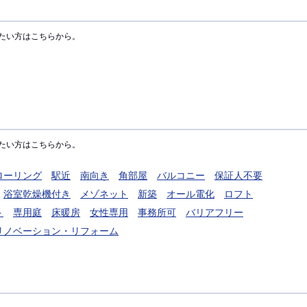
たい方はこちらから。
たい方はこちらから。
ローリング
駅近
南向き
角部屋
バルコニー
保証人不要
浴室乾燥機付き
メゾネット
新築
オール電化
ロフト
ト
専用庭
床暖房
女性専用
事務所可
バリアフリー
リノベーション・リフォーム