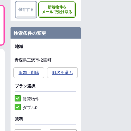
新着物件を
保存する
メールで受け取る
検索条件の変更
地域
青森県
三沢市
松園町
追加・削除
町名を選ぶ
プラン選択
賃貸物件
ダブル0
賃料