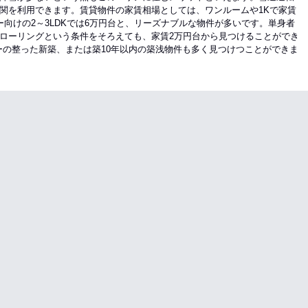
関を利用できます。賃貸物件の家賃相場としては、ワンルームや1Kで家賃
リー向けの2～3LDKでは6万円台と、リーズナブルな物件が多いです。単身者
ローリングという条件をそろえても、家賃2万円台から見つけることができ
ーの整った新築、または築10年以内の築浅物件も多く見つけつことができま