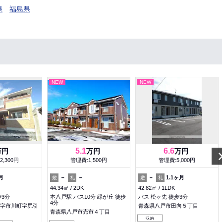
県
福島県
NEW
NEW
5.1
6.6
万円
万円
万円
2,300円
管理費:1,500円
管理費:5,000円
月
－
－
－
1.1ヶ月
敷
礼
敷
礼
44.34㎡
2DK
42.82㎡
1LDK
歩3分
本八戸駅 バス10分 緑が丘 徒歩
バス 松ヶ先 徒歩3分
4分
字市川町字尻引
青森県八戸市田向５丁目
青森県八戸市売市４丁目
収納