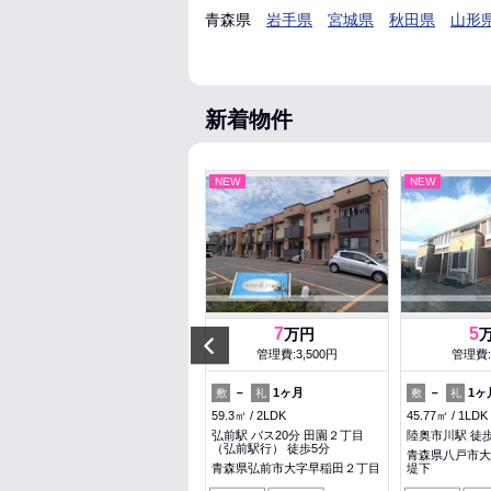
青森県
岩手県
宮城県
秋田県
山形
新着物件
NEW
NEW
NEW
6.7
7
5
万円
万円
Previous
管理費:3,500円
管理費:3,500円
管理費:
－
100,500円
－
1ヶ月
－
1ヶ
敷
礼
敷
礼
敷
礼
41.15㎡
1LDK
59.3㎡
2LDK
45.77㎡
1LDK
青森駅 バス15分 新田 徒歩5分
弘前駅 バス20分 田園２丁目
陸奥市川駅 徒
（弘前駅行） 徒歩5分
青森県青森市新田２丁目
青森県八戸市大
青森県弘前市大字早稲田２丁目
堤下
料理が楽
ペット可
収納