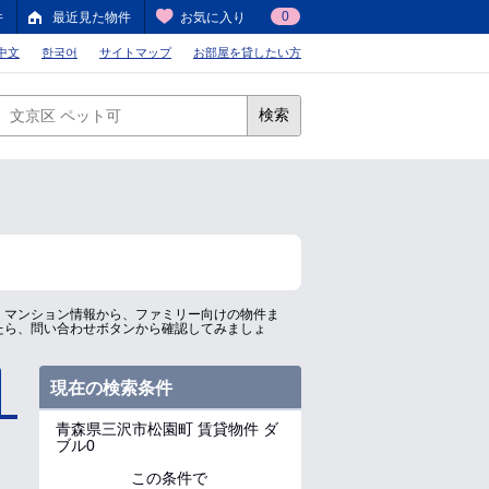
0
件
最近見た物件
お気に入り
中文
한국어
サイトマップ
お部屋を貸したい方
検索
、マンション情報から、ファミリー向けの物件ま
たら、問い合わせボタンから確認してみましょ
現在の検索条件
青森県三沢市松園町
賃貸物件 ダ
ブル0
この条件で