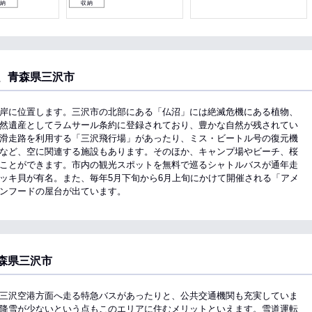
収納
収納
、青森県三沢市
岸に位置します。三沢市の北部にある「仏沼」には絶滅危機にある植物、
然遺産としてラムサール条約に登録されており、豊かな自然が残されてい
滑走路を利用する「三沢飛行場」があったり、ミス・ビートル号の復元機
など、空に関連する施設もあります。そのほか、キャンプ場やビーチ、桜
ことができます。市内の観光スポットを無料で巡るシャトルバスが通年走
ッキ貝が有名。また、毎年5月下旬から6月上旬にかけて開催される「アメ
ンフードの屋台が出ています。
森県三沢市
三沢空港方面へ走る特急バスがあったりと、公共交通機関も充実していま
降雪が少ないという点もこのエリアに住むメリットといえます。雪道運転