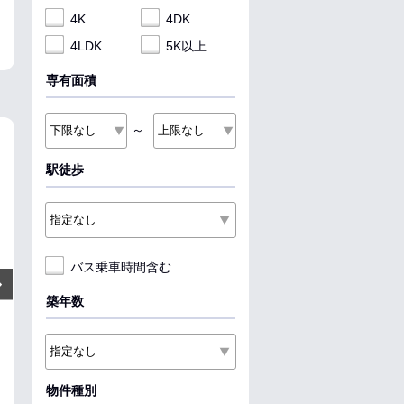
4K
4DK
4LDK
5K以上
専有面積
～
NEW
NEW
NEW
駅徒歩
バス乗車時間含む
6.7
7
4.9
万円
万円
Next
管理費:4,500円
管理費:4,500円
管理費
築年数
－
1.5ヶ月
－
1.1ヶ月
－
1ヶ
敷
礼
敷
礼
敷
礼
31.38㎡
1LDK
54.21㎡
2LDK
35.1㎡
1R
本八戸駅 徒歩6分
長苗代駅 徒歩7分
長苗代駅 徒歩16
青森県八戸市城下３丁目
青森県八戸市長苗代１丁目
青森県八戸市石
物件種別
料理が楽
収納
料理が楽
収納
収納