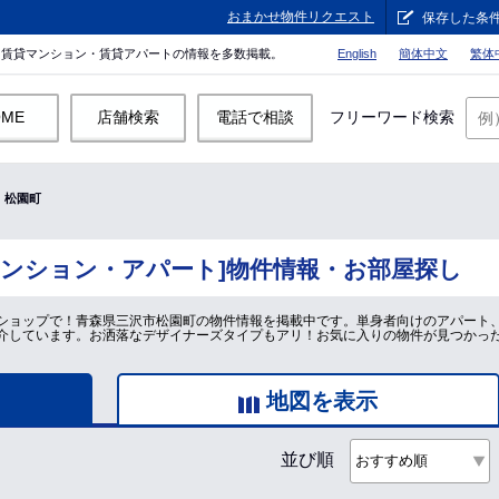
おまかせ物件リクエスト
保存した条
。賃貸マンション・賃貸アパートの情報を多数掲載。
English
簡体中文
繁体
OME
店舗検索
電話で相談
フリーワード検索
松園町
マンション・アパート]物件情報・お部屋探し
ショップで！青森県三沢市松園町の物件情報を掲載中です。単身者向けのアパート
介しています。お洒落なデザイナーズタイプもアリ！お気に入りの物件が見つかっ
地図を表示
並び順