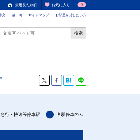
0
件
最近見た物件
お気に入り
中文
한국어
サイトマップ
お部屋を貸したい方
検索
す
急行・快速等停車駅
各駅停車のみ