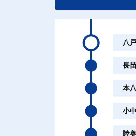
八
長
本
小
陸