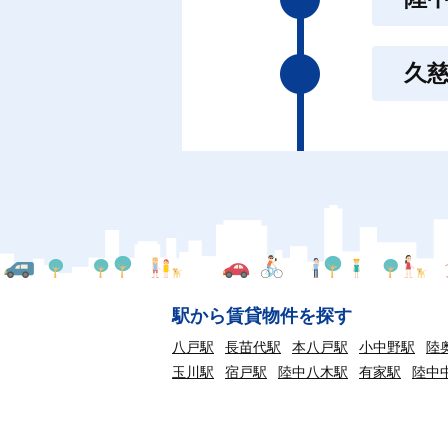
久
駅から賃貸物件を探す
八戸駅
長苗代駅
本八戸駅
小中野駅
陸
玉川駅
宿戸駅
陸中八木駅
有家駅
陸中