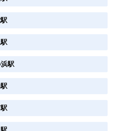
蛇駅
上駅
の浜駅
内駅
市駅
川駅