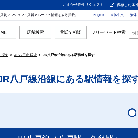
おまかせ物件リクエスト
保存した条
。賃貸マンション・賃貸アパートの情報を多数掲載。
English
簡体中文
繁体
OME
店舗検索
電話で相談
フリーワード検索
ら探す
JR八戸線 賃貸
JR八戸線沿線にある駅情報を探す
JR八戸線沿線にある駅情報を探