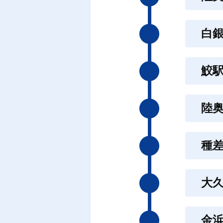
白
鮫
陸
種
大
金