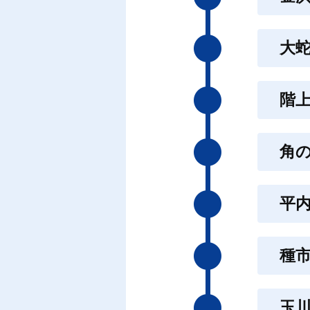
大
階
角
平
種
玉