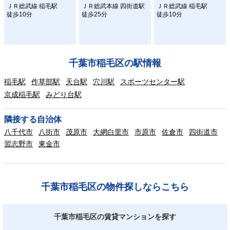
ＪＲ総武線 稲毛駅
ＪＲ総武本線 四街道駅
ＪＲ総武線 稲毛駅
徒歩10分
徒歩25分
徒歩10分
千葉市稲毛区の駅情報
稲毛駅
作草部駅
天台駅
穴川駅
スポーツセンター駅
京成稲毛駅
みどり台駅
隣接する自治体
八千代市
八街市
茂原市
大網白里市
市原市
佐倉市
四街道市
習志野市
東金市
千葉市稲毛区の物件探しならこちら
千葉市稲毛区の賃貸マンションを探す