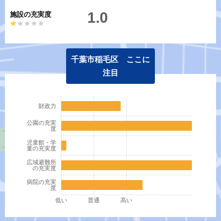
1.0
施設の充実度
★★★★★
★★★★★
千葉市稲毛区 ここに
注目
財政力
公園の充実
度
児童館・学
童の充実度
広域避難所
の充実度
病院の充実
度
低い
普通
高い