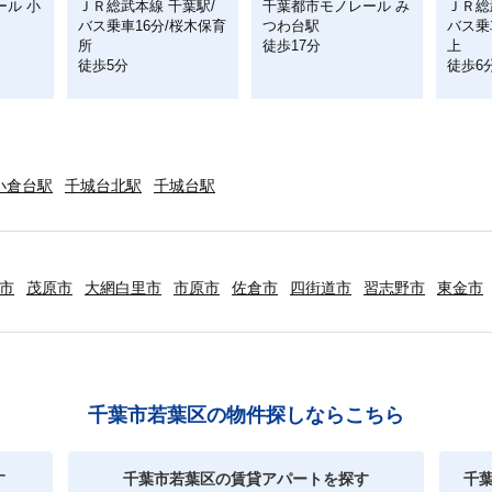
ール 小
ＪＲ総武本線 千葉駅/
千葉都市モノレール み
ＪＲ総
バス乗車16分/桜木保育
つわ台駅
バス乗
所
徒歩17分
上
徒歩5分
徒歩6
小倉台駅
千城台北駅
千城台駅
市
茂原市
大網白里市
市原市
佐倉市
四街道市
習志野市
東金市
千葉市若葉区の物件探しならこちら
す
千葉市若葉区の賃貸アパートを探す
千