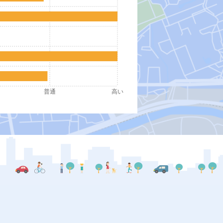
普通
高い