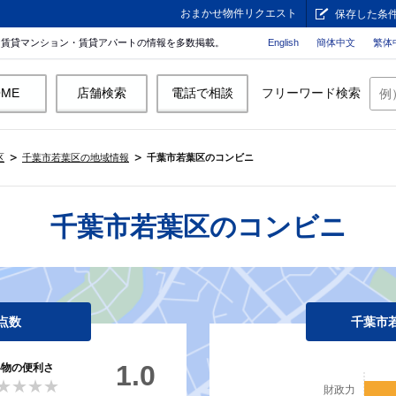
おまかせ物件リクエスト
保存した条
。賃貸マンション・賃貸アパートの情報を多数掲載。
English
簡体中文
繁体
OME
店舗検索
電話で相談
フリーワード検索
区
千葉市若葉区の地域情報
千葉市若葉区のコンビニ
千葉市若葉区のコンビニ
点数
千葉市
1.0
い物の便利さ
★★★★
★★★★
財政力