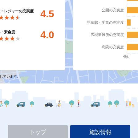
公園の充実度
4.5
楽・レジャーの充実度
★★★★
★★★★
児童館・学童の充実度
4.0
心・安全度
広域避難所の充実度
★★★★
★★★★
病院の充実度
低い
しています。
トップ
施設情報