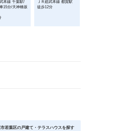
武本線 千葉駅/
ＪＲ総武本線 都賀駅
車15分/天神橋坂
徒歩12分
分
葉市若葉区の戸建て・テラスハウスを探す