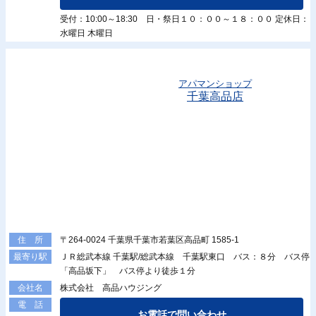
受付：10:00～18:30 日・祭日１０：００～１８：００ 定休日：
水曜日 木曜日
アパマンショップ
千葉高品店
〒264-0024 千葉県千葉市若葉区高品町 1585-1
住 所
ＪＲ総武本線 千葉駅/総武本線 千葉駅東口 バス：８分 バス停
最寄り駅
「高品坂下」 バス停より徒歩１分
株式会社 高品ハウジング
会社名
電 話
お電話で問い合わせ