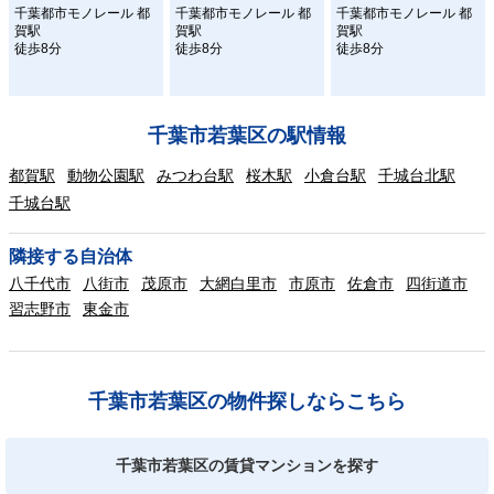
千葉都市モノレール 都
千葉都市モノレール 都
千葉都市モノレール 都
賀駅
賀駅
賀駅
徒歩8分
徒歩8分
徒歩8分
千葉市若葉区の駅情報
都賀駅
動物公園駅
みつわ台駅
桜木駅
小倉台駅
千城台北駅
千城台駅
隣接する自治体
八千代市
八街市
茂原市
大網白里市
市原市
佐倉市
四街道市
習志野市
東金市
千葉市若葉区の物件探しならこちら
千葉市若葉区の賃貸マンションを探す