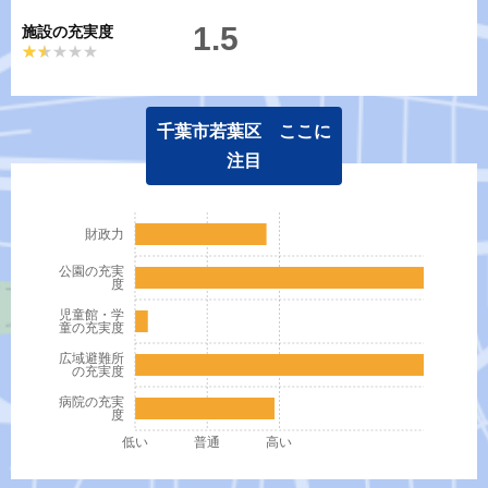
1.5
施設の充実度
★★★★★
★★★★★
千葉市若葉区 ここに
注目
財政力
公園の充実
度
児童館・学
童の充実度
広域避難所
の充実度
病院の充実
度
低い
普通
高い