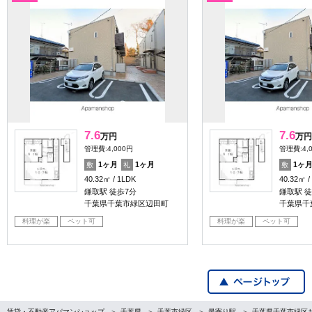
7.6
7.6
万円
万円
管理費:4,000円
管理費:4,
1ヶ月
1ヶ月
1ヶ
敷
礼
敷
40.32㎡
1LDK
40.32㎡
鎌取駅 徒歩7分
鎌取駅 徒
千葉県千葉市緑区辺田町
千葉県千
料理が楽
ペット可
料理が楽
ペット可
賃貸・不動産アパマンショップ
千葉県
千葉市緑区
最寄り駅
千葉県千葉市緑区