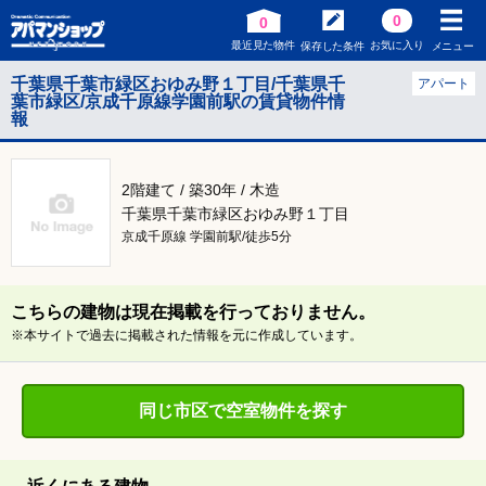
0
0
最近見た物件
お気に入り
保存した条件
メニュー
千葉県千葉市緑区おゆみ野１丁目/千葉県千
アパート
葉市緑区/京成千原線学園前駅の賃貸物件情
報
2階建て / 築30年 / 木造
千葉県千葉市緑区おゆみ野１丁目
京成千原線 学園前駅/徒歩5分
こちらの建物は現在掲載を行っておりません。
※本サイトで過去に掲載された情報を元に作成しています。
同じ市区で空室物件を探す