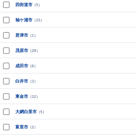
四街道市
（5）
袖ケ浦市
（15）
君津市
（1）
茂原市
（29）
成田市
（6）
白井市
（3）
東金市
（12）
大網白里市
（5）
富里市
（2）