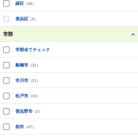
緑区
（36）
美浜区
（0）
市部
市部全てチェック
船橋市
（32）
市川市
（21）
松戸市
（33）
習志野市
（2）
柏市
（47）