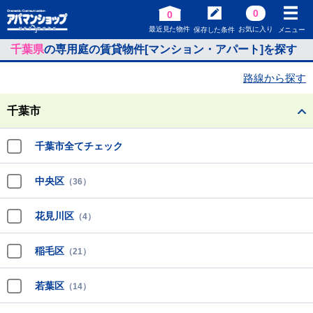
0
0
最近見た物件
お気に入り
保存した条件
メニュー
千葉県
の専用庭の賃貸物件[マンション・アパート]を探す
路線から探す
千葉市
千葉市全てチェック
中央区
（36）
花見川区
（4）
稲毛区
（21）
若葉区
（14）