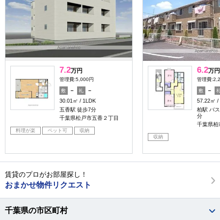
7.2
6.2
万円
万円
管理費:5,000円
管理費:2,
－
－
－
敷
礼
敷
30.01㎡
1LDK
57.22㎡
五香駅 徒歩7分
柏駅 バス
分
千葉県松戸市五香２丁目
千葉県柏
料理が楽
ペット可
収納
収納
賃貸のプロがお部屋探し！
おまかせ物件リクエスト
千葉県の市区町村