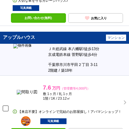
大切な車を守るガレージハウス♪
写真満載
お問い合わせ(無料)
お気に入り
アップルハウス
マンション
ＪＲ総武線 本八幡駅/徒歩13分
京成電鉄本線 菅野駅/徒歩4分
千葉県市川市平田２丁目 3-11
2階建 / 築18年
7.6
万円
（管理費等4,000円）
敷 1ヶ月 / 礼 1ヶ月
1階 / 1K / 23.12㎡
【来店不要】オンラインで完結のお部屋探し！アパマンショップ！
ポンタ
部屋
写真満載