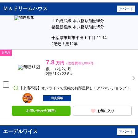
Ｍｓドリームハウス
アパート
ＪＲ総武線 本八幡駅/徒歩6分
都営新宿線 本八幡駅/徒歩5分
千葉県市川市平田１丁目 11-14
2階建 / 築12年
NEW
7.8
万円
（管理費等2,000円）
敷 － / 礼 2ヶ月
2階 / 1K / 23.8㎡
【来店不要】オンラインで完結のお部屋探し！アパマンショップ！
ポンタ
部屋
写真満載
お問い合わせ(無料)
お気に入り
エーデルワイス
アパート