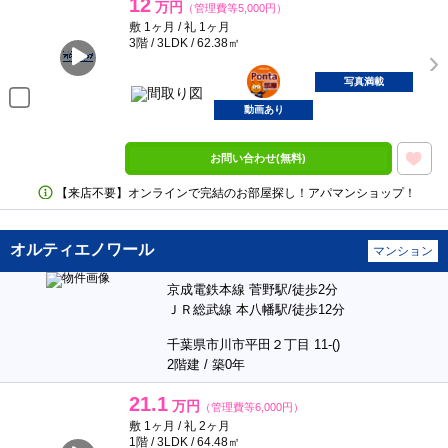
12
万円
（管理費等5,000円）
敷 1ヶ月 / 礼 1ヶ月
3階 / 3LDK / 62.38㎡
ポンタ
部屋
写真満載
動画あり
お問い合わせ(無料)
【来店不要】オンラインで完結のお部屋探し！アパマンショップ！
オルティエノワール
マンション
京成電鉄本線 菅野駅/徒歩2分
ＪＲ総武線 本八幡駅/徒歩12分
千葉県市川市平田２丁目 11-()
2階建 / 築0年
21.1
万円
（管理費等6,000円）
敷 1ヶ月 / 礼 2ヶ月
1階 / 3LDK / 64.48㎡