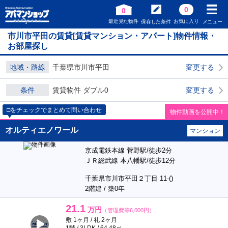
0
0
最近見た物件
お気に入り
保存した条件
メニュー
市川市平田の賃貸[賃貸マンション・アパート]物件情報・
お部屋探し
地域・路線
千葉県市川市平田
変更する
条件
賃貸物件 ダブル0
変更する
□をチェックでまとめて問い合わせ
物件動画を公開中！
オルティエノワール
マンション
京成電鉄本線 菅野駅/徒歩2分
ＪＲ総武線 本八幡駅/徒歩12分
千葉県市川市平田２丁目 11-()
2階建 / 築0年
21.1
万円
（管理費等6,000円）
敷 1ヶ月 / 礼 2ヶ月