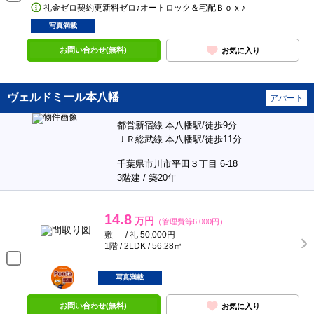
礼金ゼロ契約更新料ゼロ♪オートロック＆宅配Ｂｏｘ♪
写真満載
お問い合わせ(無料)
お気に入り
ヴェルドミール本八幡
アパート
都営新宿線 本八幡駅/徒歩9分
ＪＲ総武線 本八幡駅/徒歩11分
千葉県市川市平田３丁目 6-18
3階建 / 築20年
14.8
万円
（管理費等6,000円）
敷 － / 礼 50,000円
1階 / 2LDK / 56.28㎡
ポンタ
部屋
写真満載
お問い合わせ(無料)
お気に入り