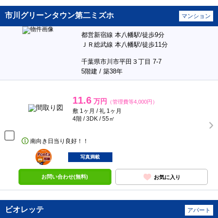
市川グリーンタウン第二ミズホ
マンション
都営新宿線 本八幡駅/徒歩9分
ＪＲ総武線 本八幡駅/徒歩11分
千葉県市川市平田３丁目 7-7
5階建 / 築38年
11.6
万円
（管理費等4,000円）
敷 1ヶ月 / 礼 1ヶ月
4階 / 3DK / 55㎡
南向き日当り良好！！
ポンタ
部屋
写真満載
お問い合わせ(無料)
お気に入り
ビオレッテ
アパート