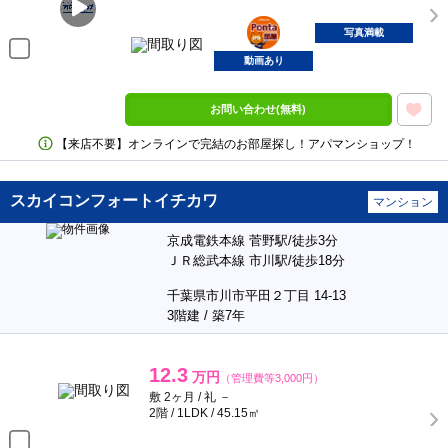
ポンタ
部屋
写真満載
動画あり
お問い合わせ(無料)
【来店不要】オンラインで完結のお部屋探し！アパマンショップ！
スカイコンフォートイチカワ
マンション
京成電鉄本線 菅野駅/徒歩3分
ＪＲ総武本線 市川駅/徒歩18分
千葉県市川市平田２丁目 14-13
3階建 / 築7年
12.3
万円
（管理費等3,000円）
敷 2ヶ月 / 礼 －
2階 / 1LDK / 45.15㎡