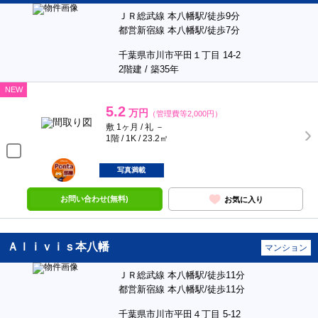
ＪＲ総武線 本八幡駅/徒歩9分
都営新宿線 本八幡駅/徒歩7分
千葉県市川市平田１丁目 14-2
2階建 / 築35年
NEW
5.2
万円
（管理費等2,000円）
敷 1ヶ月 / 礼 －
1階 / 1K / 23.2㎡
ポンタ
部屋
写真満載
お問い合わせ(無料)
お気に入り
Ａｌｉｖｉｓ本八幡
マンション
ＪＲ総武線 本八幡駅/徒歩11分
都営新宿線 本八幡駅/徒歩11分
千葉県市川市平田４丁目 5-12