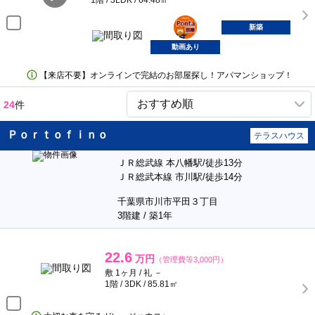
1階 / 3LDK / 64.48㎡
ポンタ
部屋
新築
動画あり
【来店不要】オンラインで完結のお部屋探し！アパマンショップ！
24
件
Ｐｏｒｔｏｆｉｎｏ
テラスハウス
ＪＲ総武線 本八幡駅/徒歩13分
ＪＲ総武本線 市川駅/徒歩14分
千葉県市川市平田３丁目
3階建 / 築1年
22.6
万円
（管理費等3,000円）
敷 1ヶ月 / 礼 －
1階 / 3DK / 85.81㎡