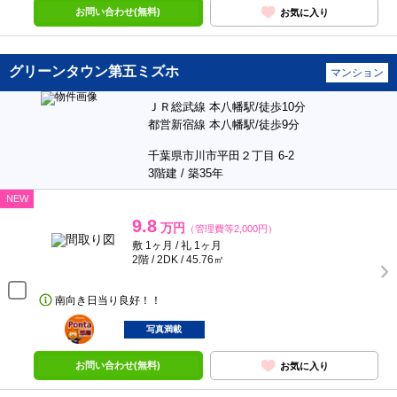
お問い合わせ(無料)
お気に入り
グリーンタウン第五ミズホ
マンション
ＪＲ総武線 本八幡駅/徒歩10分
都営新宿線 本八幡駅/徒歩9分
千葉県市川市平田２丁目 6-2
3階建 / 築35年
NEW
9.8
万円
（管理費等2,000円）
敷 1ヶ月 / 礼 1ヶ月
2階 / 2DK / 45.76㎡
南向き日当り良好！！
ポンタ
部屋
写真満載
お問い合わせ(無料)
お気に入り