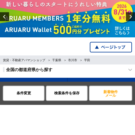
Previous
賃貸・不動産アパマンショップ
千葉県
市川市
平田
全国の都道府県から探す
企業・IR情報
サイトポリシー
新着物件
条件変更
検索条件を保存
メール
プライバシーポリシー
運営会社について
©APAMAN Co.,Ltd.