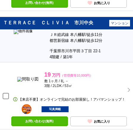
お問い合わせ(無料)
お気に入り
ＴＥＲＲＡＣＥ ＣＬＩＶＩＡ 市川中央
マンション
ＪＲ総武線 本八幡駅/徒歩11分
都営新宿線 本八幡駅/徒歩12分
千葉県市川市平田３丁目 22-1
4階建 / 築1年
19
万円
（管理費等10,000円）
敷 1ヶ月 / 礼 －
3階 / 2LDK / 53㎡
【来店不要】オンラインで完結のお部屋探し！アパマンショップ！
ポンタ
部屋
写真満載
お問い合わせ(無料)
お気に入り