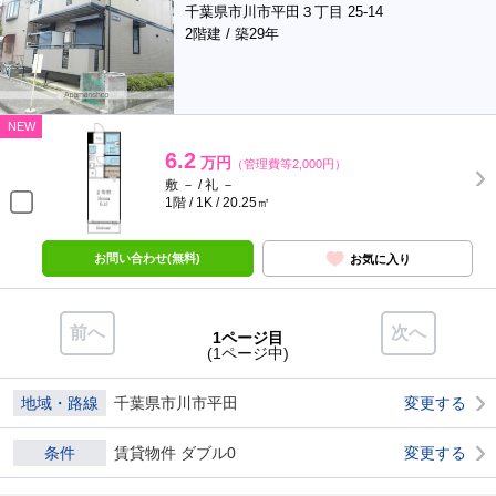
千葉県市川市平田３丁目 25-14
2階建 / 築29年
NEW
6.2
万円
（管理費等2,000円）
敷 － / 礼 －
1階 / 1K / 20.25㎡
お問い合わせ(無料)
お気に入り
前へ
次へ
1ページ目
(1ページ中)
地域・路線
千葉県市川市平田
変更する
条件
賃貸物件 ダブル0
変更する