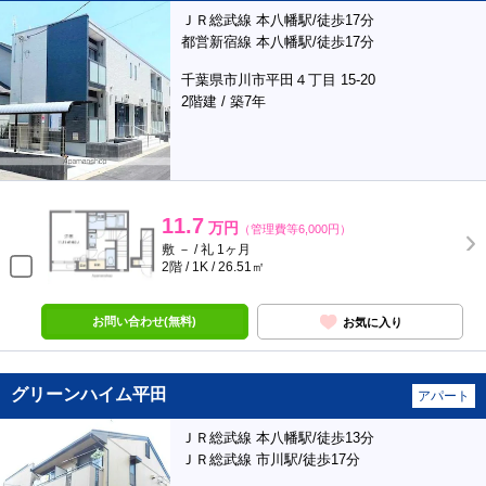
ＪＲ総武線 本八幡駅/徒歩17分
都営新宿線 本八幡駅/徒歩17分
千葉県市川市平田４丁目 15-20
2階建 / 築7年
11.7
万円
（管理費等6,000円）
敷 － / 礼 1ヶ月
2階 / 1K / 26.51㎡
お問い合わせ(無料)
お気に入り
グリーンハイム平田
アパート
ＪＲ総武線 本八幡駅/徒歩13分
ＪＲ総武線 市川駅/徒歩17分