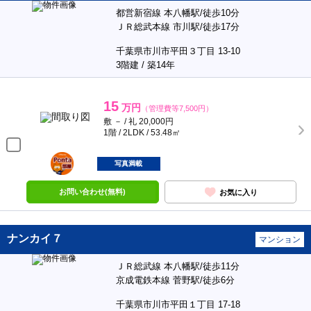
都営新宿線 本八幡駅/徒歩10分
ＪＲ総武本線 市川駅/徒歩17分
千葉県市川市平田３丁目 13-10
3階建 / 築14年
15
万円
（管理費等7,500円）
敷 － / 礼 20,000円
1階 / 2LDK / 53.48㎡
ポンタ
部屋
写真満載
お問い合わせ(無料)
お気に入り
ナンカイ７
マンション
ＪＲ総武線 本八幡駅/徒歩11分
京成電鉄本線 菅野駅/徒歩6分
千葉県市川市平田１丁目 17-18