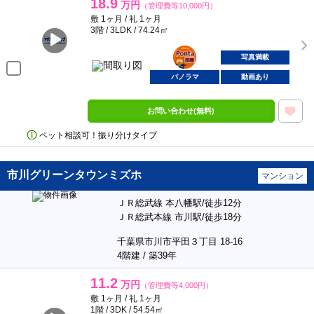
18.9
万円
（管理費等10,000円）
敷 1ヶ月 / 礼 1ヶ月
3階 / 3LDK / 74.24㎡
ポンタ
部屋
写真満載
パノラマ
動画あり
お問い合わせ(無料)
ペット相談可！振り分けタイプ
市川グリーンタウンミズホ
マンション
ＪＲ総武線 本八幡駅/徒歩12分
ＪＲ総武本線 市川駅/徒歩18分
千葉県市川市平田３丁目 18-16
4階建 / 築39年
11.2
万円
（管理費等4,000円）
敷 1ヶ月 / 礼 1ヶ月
1階 / 3DK / 54.54㎡