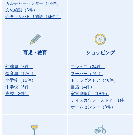
カルチャーセンター
（
14
件）
文化施設
（
6
件）
介護・リハビリ施設
（
55
件）
育児・教育
ショッピング
幼稚園
（
5
件）
コンビニ
（
34
件）
保育園
（
17
件）
スーパー
（
7
件）
小学校
（
15
件）
ドラッグストア
（
46
件）
中学校
（
5
件）
書店
（
4
件）
高校
（
2
件）
家電量販店
（
19
件）
ディスカウントストア
（
1
件）
ホームセンター
（
8
件）