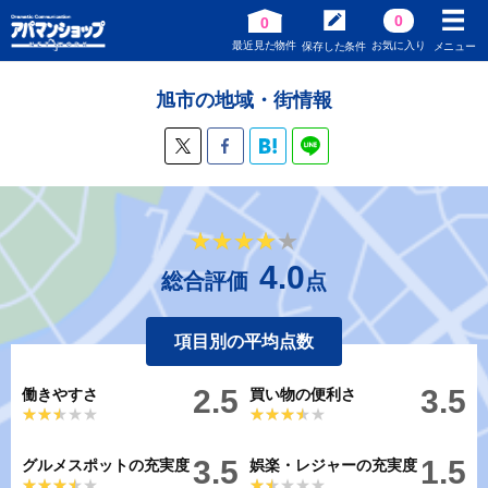
0
0
最近見た物件
お気に入り
保存した条件
メニュー
旭市の地域・街情報
★★★★★
★★★★★
4.0
総合評価
点
項目別の平均点数
2.5
3.5
働きやすさ
買い物の便利さ
★★★★★
★★★★★
★★★★★
★★★★★
3.5
1.5
グルメスポットの充実度
娯楽・レジャーの充実度
★★★★★
★★★★★
★★★★★
★★★★★