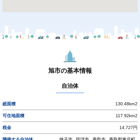
旭市の基本情報
自治体
総面積
130.48km2
可住地面積
117.92km2
税金
14,727円
隣接する自治体
銚子市
匝瑳市
香取市
香取郡東庄町