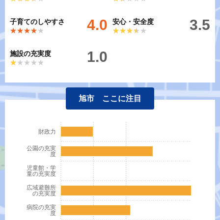
4.0
3.5
子育てのしやすさ
安心・安全度
★★★★★
★★★★★
★★★★★
★★★★★
1.0
施設の充実度
★★★★★
★★★★★
旭市 ここに注目
財政力
公園の充実
度
児童館・学
童の充実度
広域避難所
の充実度
病院の充実
度