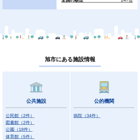
全国の順位
247位
旭市にある施設情報
公共施設
公的機関
公民館
（
2
件）
病院
（
34
件）
図書館
（
2
件）
公園
（
18
件）
体育館
（
5
件）