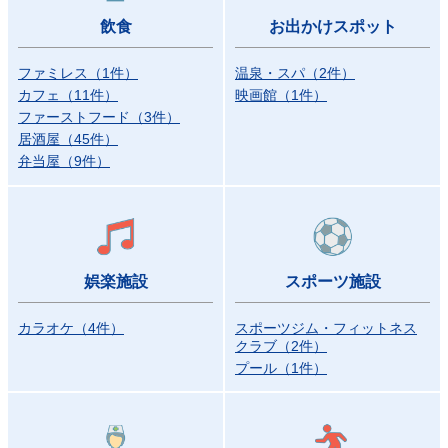
飲食
お出かけスポット
ファミレス
（
1
件）
温泉・スパ
（
2
件）
カフェ
（
11
件）
映画館
（
1
件）
ファーストフード
（
3
件）
居酒屋
（
45
件）
弁当屋
（
9
件）
娯楽施設
スポーツ施設
カラオケ
（
4
件）
スポーツジム・フィットネス
クラブ
（
2
件）
プール
（
1
件）