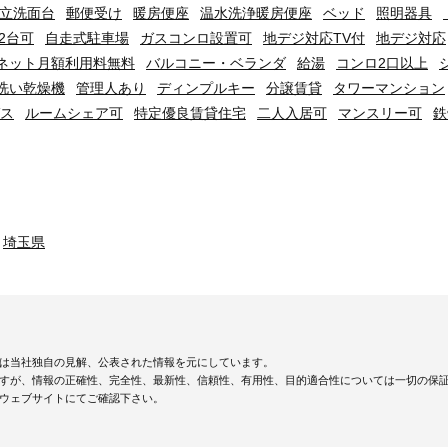
立洗面台
郵便受け
暖房便座
温水洗浄暖房便座
ベッド
照明器具
2台可
自走式駐車場
ガスコンロ設置可
地デジ対応TV付
地デジ対応
ネット月額利用料無料
バルコニー・ベランダ
給湯
コンロ2口以上
洗い乾燥機
管理人あり
ディンプルキー
分譲賃貸
タワーマンション
ス
ルームシェア可
特定優良賃貸住宅
二人入居可
マンスリー可
鉄
埼玉県
は当社独自の見解、公表された情報を元にしています。
すが、情報の正確性、完全性、最新性、信頼性、有用性、目的適合性については一切の保
ウェブサイトにてご確認下さい。