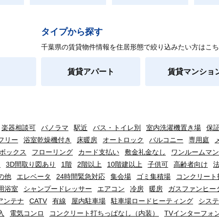
タイプから探す
千葉県の賃貸物件情報を住居形態で絞り込みたい方はこち
賃貸アパート
賃貸マンショ
楽器相談可
パノラマ
駅近
バス・トイレ別
室内洗濯機置き場
保
フリー
浴室乾燥機付き
床暖房
オートロック
バルコニー
専用庭
ボックス
フローリング
カード支払い
敷金礼金なし
ワンルームマン
り
3D間取り図あり
1階
2階以上
10階建以上
子供可
高齢者向け
の他
エレベータ
24時間緊急対応
集会場
ゴミ集積場
コンクリート
用浴室
シャンプードレッサー
エアコン
冷房
暖房
ガスファンヒー
アンテナ
CATV
有線
屋内駐車場
駐車場ロードヒーティング
システ
入
電気コンロ
コンクリート打ちっぱなし（内装）
TVインターフォ