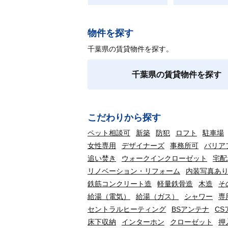
物件を探す
千葉県の賃貸物件を探す。
千葉県の賃貸物件を探す
こだわりから探す
ペット相談可
新築
防犯
ロフト
駐車場
女性専用
デザイナーズ
事務所可
バリア
追い焚き
ウォークインクローゼット
宅配
リノベーション・リフォーム
内装写真あ
鉄筋コンクリート造
軽量鉄骨造
木造
そ
給湯（電気）
給湯（ガス）
シャワー
専
セントラルヒーティング
BSアンテナ
CS
床下収納
インターホン
クローゼット
押