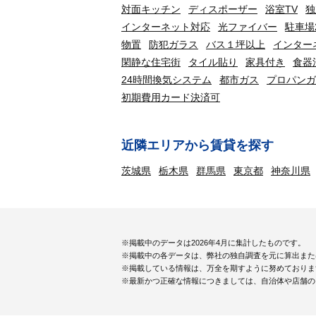
対面キッチン
ディスポーザー
浴室TV
独
インターネット対応
光ファイバー
駐車場
物置
防犯ガラス
バス１坪以上
インター
閑静な住宅街
タイル貼り
家具付き
食器
24時間換気システム
都市ガス
プロパンガ
初期費用カード決済可
近隣エリアから賃貸を探す
茨城県
栃木県
群馬県
東京都
神奈川県
※掲載中のデータは2026年4月に集計したものです。
※掲載中の各データは、弊社の独自調査を元に算出また
※掲載している情報は、万全を期すように努めておりま
※最新かつ正確な情報につきましては、自治体や店舗の