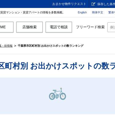
おまかせ物件リクエスト
保存した条
。賃貸マンション・賃貸アパートの情報を多数掲載。
English
簡体中文
繁体
OME
店舗検索
電話で相談
フリーワード検索
域・街情報
千葉県市区町村別 お出かけスポットの数ランキング
区町村別 お出かけスポットの数