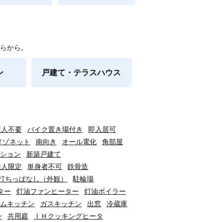
らから。
ン
戸建て・テラスハウス
証人不要
バイク置き場付き
即入居可
メゾネット
南向き
オール電化
角部屋
ション
新築戸建て
法人限定
単身者不可
鉄骨造
打ちっぱなし（外観）
駐輪場
ター
灯油ファンヒーター
灯油ボイラー
ムキッチン
ガスキッチン
出窓
冷蔵庫
ン
共用庭
ＩＨクッキングヒータ