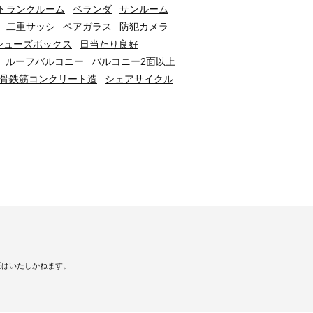
トランクルーム
ベランダ
サンルーム
二重サッシ
ペアガラス
防犯カメラ
シューズボックス
日当たり良好
ルーフバルコニー
バルコニー2面以上
骨鉄筋コンクリート造
シェアサイクル
証はいたしかねます。