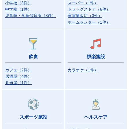
小学校
（
3
件）
スーパー
（
1
件）
中学校
（
1
件）
ドラッグストア
（
6
件）
児童館・学童保育所
（
3
件）
家電量販店
（
3
件）
ホームセンター
（
1
件）
飲食
娯楽施設
カフェ
（
2
件）
カラオケ
（
1
件）
居酒屋
（
4
件）
弁当屋
（
1
件）
スポーツ施設
ヘルスケア