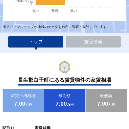
病院の充実
度
低い
普通
高い
※アパマンショップが地域のデータを独自に調査・集計しています。
トップ
施設情報
長生郡白子町にある賃貸物件の家賃相場
家賃平均相場
最高額
最低額
7.00
7.00
7.00
万円
万円
万円
間取り
家賃相場