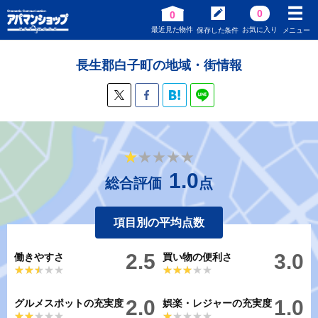
0
0
最近見た物件
お気に入り
保存した条件
メニュー
長生郡白子町の地域・街情報
★★★★★
★★★★★
1.0
総合評価
点
項目別の平均点数
2.5
3.0
働きやすさ
買い物の便利さ
★★★★★
★★★★★
★★★★★
★★★★★
2.0
1.0
グルメスポットの充実度
娯楽・レジャーの充実度
★★★★★
★★★★★
★★★★★
★★★★★