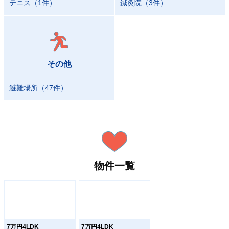
テニス
（
1
件）
鍼灸院
（
3
件）
その他
避難場所
（
47
件）
物件一覧
7万円4LDK
7万円4LDK