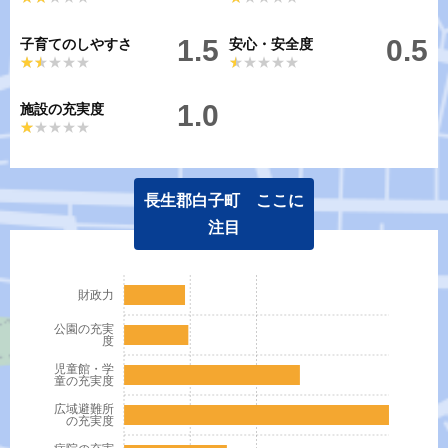
1.5
0.5
子育てのしやすさ
安心・安全度
★★★★★
★★★★★
★★★★★
★★★★★
1.0
施設の充実度
★★★★★
★★★★★
長生郡白子町 ここに
注目
財政力
公園の充実
度
児童館・学
童の充実度
広域避難所
の充実度