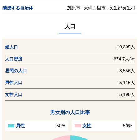
隣接する自治体
茂原市
大網白里市
長生郡長生村
人口
総人口
10,305人
人口密度
374.7人/㎢
昼間の人口
8,556人
男性人口
5,115人
女性人口
5,190人
男女別の人口比率
男性
50%
女性
50%