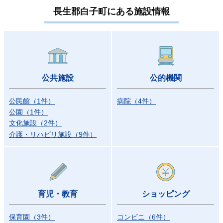
長生郡白子町にある施設情報
公共施設
公的機関
公民館
（
1
件）
病院
（
4
件）
公園
（
1
件）
文化施設
（
2
件）
介護・リハビリ施設
（
9
件）
育児・教育
ショッピング
保育園
（
3
件）
コンビニ
（
6
件）