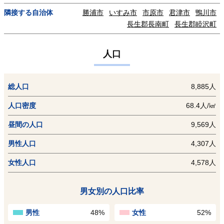
隣接する自治体
勝浦市
いすみ市
市原市
君津市
鴨川市
長生郡長南町
長生郡睦沢町
人口
総人口
8,885人
人口密度
68.4人/㎢
昼間の人口
9,569人
男性人口
4,307人
女性人口
4,578人
男女別の人口比率
男性
48%
女性
52%