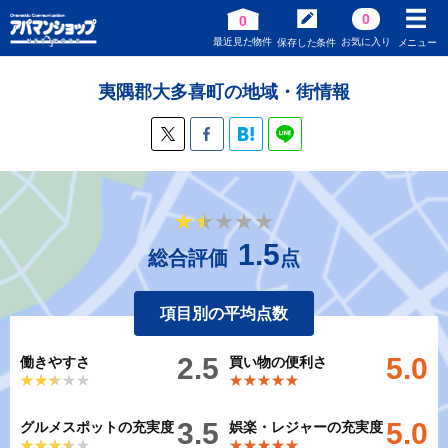
0
0
最近見た物件
お気に入り
保存した条件
メニュー
夷隅郡大多喜町の地域・街情報
★★★★★
★★★★★
1.5
総合評価
点
項目別の平均点数
2.5
5.0
働きやすさ
買い物の便利さ
★★★★★
★★★★★
★★★★★
★★★★★
3.5
5.0
グルメスポットの充実度
娯楽・レジャーの充実度
★★★★★
★★★★★
★★★★★
★★★★★