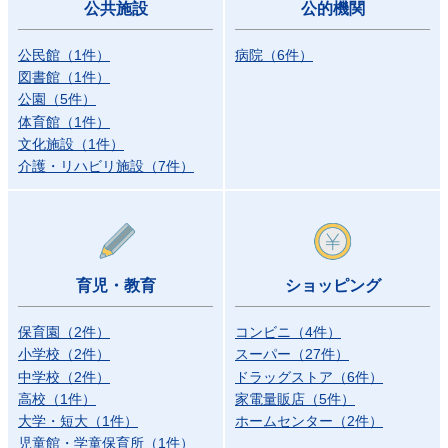
公共施設
公的機関
公民館
（
1
件）
病院
（
6
件）
図書館
（
1
件）
公園
（
5
件）
体育館
（
1
件）
文化施設
（
1
件）
介護・リハビリ施設
（
7
件）
育児・教育
ショッピング
保育園
（
2
件）
コンビニ
（
4
件）
小学校
（
2
件）
スーパー
（
27
件）
中学校
（
2
件）
ドラッグストア
（
6
件）
高校
（
1
件）
家電量販店
（
5
件）
大学・短大
（
1
件）
ホームセンター
（
2
件）
児童館・学童保育所
（
1
件）