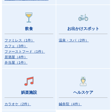
飲食
お出かけスポット
ファミレス
（
1
件）
温泉・スパ
（
2
件）
カフェ
（
3
件）
ファーストフード
（
1
件）
居酒屋
（
4
件）
弁当屋
（
1
件）
娯楽施設
ヘルスケア
カラオケ
（
2
件）
鍼灸院
（
4
件）