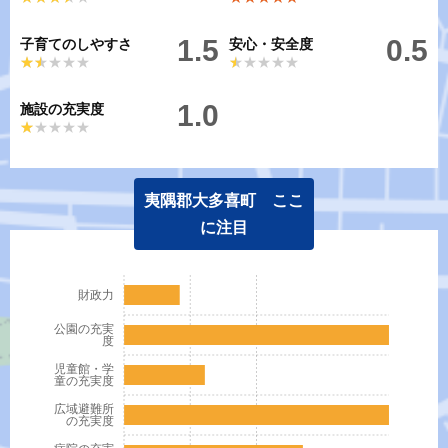
1.5
0.5
子育てのしやすさ
安心・安全度
★★★★★
★★★★★
★★★★★
★★★★★
1.0
施設の充実度
★★★★★
★★★★★
夷隅郡大多喜町 ここ
に注目
財政力
公園の充実
度
児童館・学
童の充実度
広域避難所
の充実度