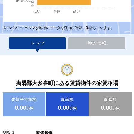
病院の充実
度
低い
普通
高い
※アパマンショップが地域のデータを独自に調査・集計しています。
トップ
施設情報
夷隅郡大多喜町にある賃貸物件の家賃相場
家賃平均相場
最高額
最低額
0.00
0.00
0.00
万円
万円
万円
間取り
家賃相場