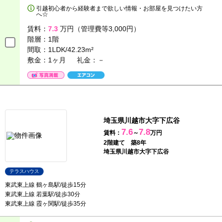
引越初心者から経験者まで欲しい情報・お部屋を見つけたい方
へ☆
賃料：
7.3
万円（管理費等3,000円）
階層：
1階
間取：
1LDK/42.23m²
敷金：1ヶ月
礼金：－
埼玉県川越市大字下広谷
7.6
7.8
賃料：
～
万円
2階建て 築8年
埼玉県川越市大字下広谷
テラスハウス
東武東上線 鶴ヶ島駅/徒歩15分
東武東上線 若葉駅/徒歩30分
東武東上線 霞ヶ関駅/徒歩35分