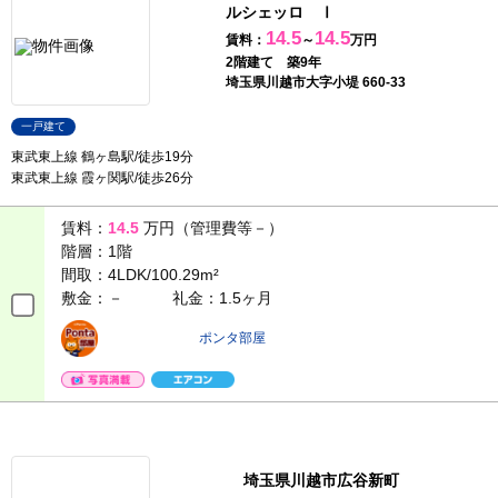
ルシェッロ Ⅰ
14.5
14.5
賃料：
～
万円
2階建て 築9年
埼玉県川越市大字小堤 660-33
一戸建て
東武東上線 鶴ヶ島駅/徒歩19分
東武東上線 霞ヶ関駅/徒歩26分
賃料：
14.5
万円（管理費等－）
階層：
1階
間取：
4LDK/100.29m²
敷金：－
礼金：1.5ヶ月
ポンタ部屋
埼玉県川越市広谷新町