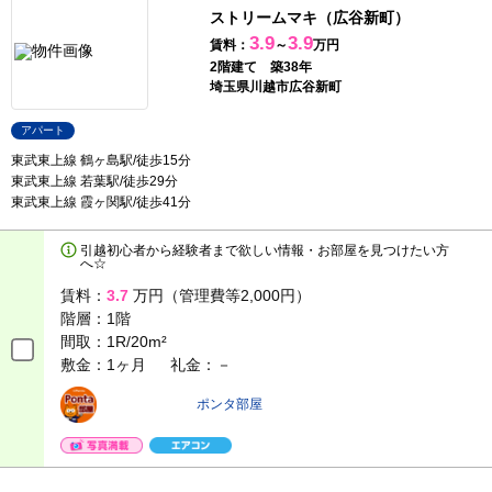
ストリームマキ（広谷新町）
3.9
3.9
賃料：
～
万円
2階建て 築38年
埼玉県川越市広谷新町
アパート
東武東上線 鶴ヶ島駅/徒歩15分
東武東上線 若葉駅/徒歩29分
東武東上線 霞ヶ関駅/徒歩41分
引越初心者から経験者まで欲しい情報・お部屋を見つけたい方
へ☆
賃料：
3.7
万円（管理費等2,000円）
階層：
1階
間取：
1R/20m²
敷金：1ヶ月
礼金：－
ポンタ部屋