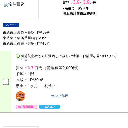
3.9
3.9
賃料：
～
万円
2階建て 築38年
埼玉県川越市広谷新町
アパート
東武東上線 鶴ヶ島駅/徒歩15分
東武東上線 若葉駅/徒歩29分
東武東上線 霞ヶ関駅/徒歩41分
引越初心者から経験者まで欲しい情報・お部屋を見つけたい方
へ☆
賃料：
3.7
万円（管理費等2,000円）
階層：
1階
間取：
1R/20m²
敷金：1ヶ月
礼金：－
ポンタ部屋