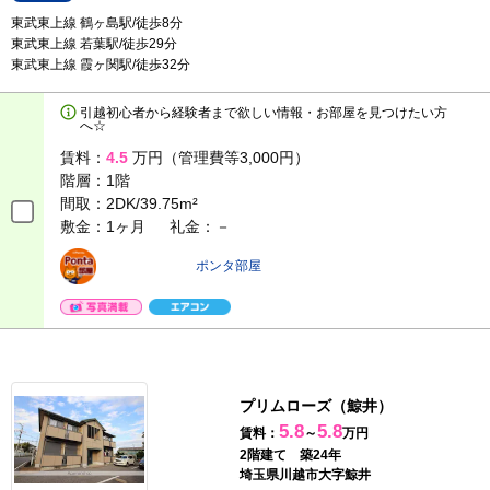
東武東上線 鶴ヶ島駅/徒歩8分
東武東上線 若葉駅/徒歩29分
東武東上線 霞ヶ関駅/徒歩32分
引越初心者から経験者まで欲しい情報・お部屋を見つけたい方
へ☆
賃料：
4.5
万円（管理費等3,000円）
階層：
1階
間取：
2DK/39.75m²
敷金：1ヶ月
礼金：－
ポンタ部屋
プリムローズ（鯨井）
5.8
5.8
賃料：
～
万円
2階建て 築24年
埼玉県川越市大字鯨井