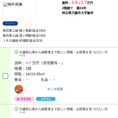
3.6
3.7
賃料：
～
万円
2階建て 築34年
埼玉県川越市大字鯨井
アパート
東武東上線 鶴ヶ島駅/徒歩16分
東武東上線 霞ヶ関駅/徒歩19分
ＪＲ川越線 的場駅/徒歩32分
引越初心者から経験者まで欲しい情報・お部屋を見つけたい方
へ☆
賃料：
3.7
万円（管理費等－）
階層：
1階
間取：
1K/19.85m²
敷金：－
礼金：－
ポンタ部屋
引越初心者から経験者まで欲しい情報・お部屋を見つけたい方
へ☆