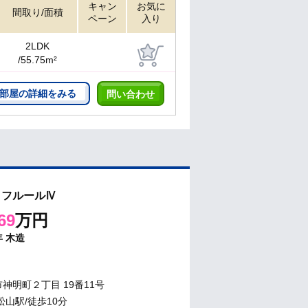
キャン
お気に
間取り/面積
ペーン
入り
2LDK
/55.75m²
部屋の詳細をみる
問い合わせ
 フルールⅣ
69
万円
年
木造
神明町２丁目 19番11号
松山駅/徒歩10分