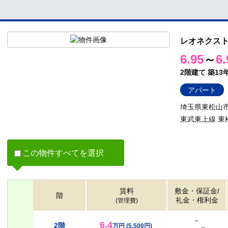
レオネクス
6.95
～
6.
2階建て
築13
アパート
埼玉県東松山市
東武東上線 東
この物件すべてを選択
賃料
敷金・保証金/
階
礼金・権利金
(管理費)
－
6.4
2階
万円
(5,500円)