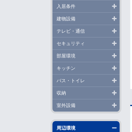
開く
入居条件
開く
建物設備
開く
テレビ・通信
開く
セキュリティ
開く
部屋環境
開く
キッチン
開く
バス・トイレ
開く
収納
開く
室外設備
閉じる
周辺環境