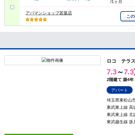
/1ヶ月
アパマンショップ若葉店
この
ロコ テラ
7.3
～
7.3
2階建て
築4年
アパート
埼玉県東松山
東武東上線 高
東武東上線 北
東武越生線 坂