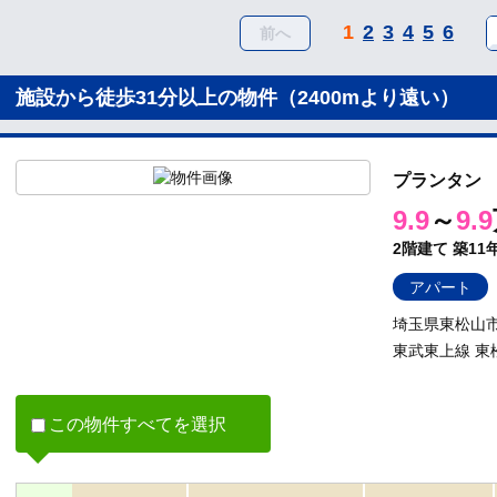
1
2
3
4
5
6
前へ
施設から徒歩31分以上の物件（2400mより遠い）
プランタン
9.9
～
9.9
2階建て
築11
アパート
埼玉県東松山市箭
東武東上線 東
この物件すべてを選択