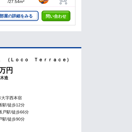
/27.54m²
部屋の詳細をみる
問い合わせ
ス （Ｌｏｃｏ Ｔｅｒｒａｃｅ）
万円
木造
市大字西本宿
坂駅/徒歩12分
坂戸駅/徒歩66分
戸駅/徒歩90分