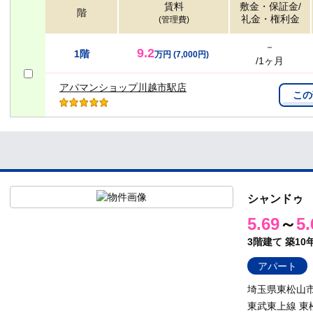
賃料
敷金・保証金/
階
礼金・権利金
(管理費)
－
9.2
1階
万円
(7,000円)
/1ヶ月
アパマンショップ川越市駅店
この
シャンドゥ
5.69
～
5.
3階建て
築10
アパート
埼玉県東松山市
東武東上線 東