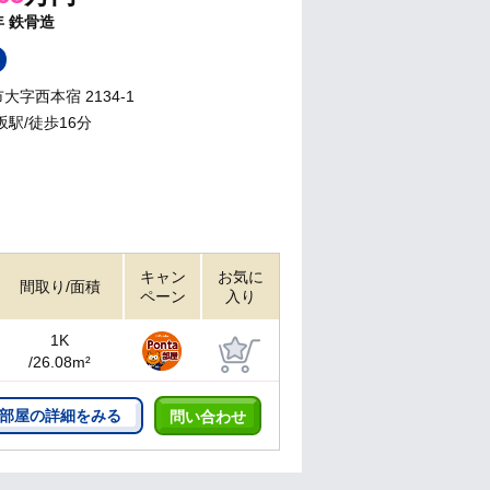
年
鉄骨造
字西本宿 2134-1
坂駅/徒歩16分
キャン
お気に
間取り/面積
ペーン
入り
1K
/26.08m²
部屋の詳細をみる
問い合わせ