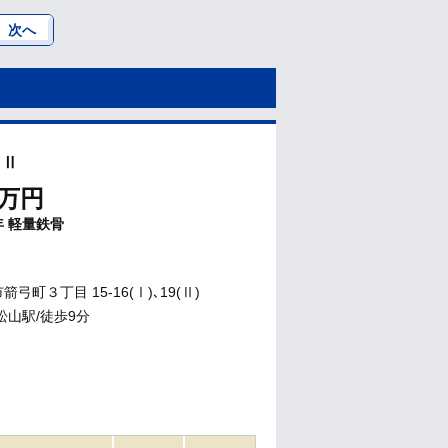
次へ
 Ⅱ
万円
年
軽量鉄骨
弓町３丁目 15-16(Ⅰ)､19(Ⅱ)
松山駅/徒歩9分