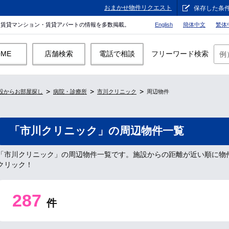
おまかせ物件リクエスト
保存した条
。賃貸マンション・賃貸アパートの情報を多数掲載。
English
簡体中文
繁体
OME
店舗検索
電話で相談
フリーワード検索
設からお部屋探し
病院・診療所
市川クリニック
周辺物件
「市川クリニック」の周辺物件一覧
「市川クリニック」の周辺物件一覧です。施設からの距離が近い順に物
クリック！
287
件