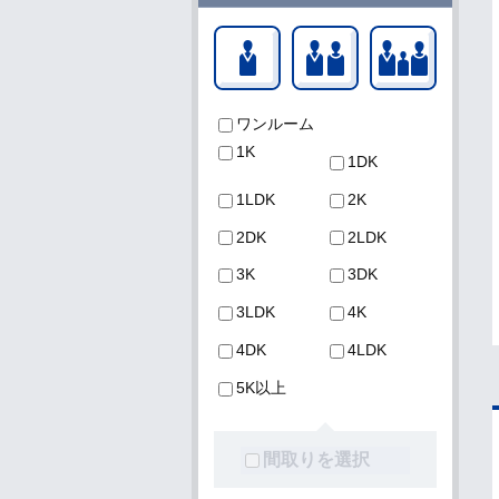
一人暮らし
二人暮らし
ファミ
ワンルーム
1K
1DK
1LDK
2K
2DK
2LDK
3K
3DK
3LDK
4K
4DK
4LDK
5K以上
間取りを選択