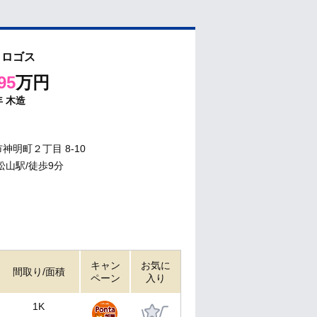
トロゴス
95
万円
年
木造
神明町２丁目 8-10
松山駅/徒歩9分
キャン
お気に
間取り/面積
ペーン
入り
1K