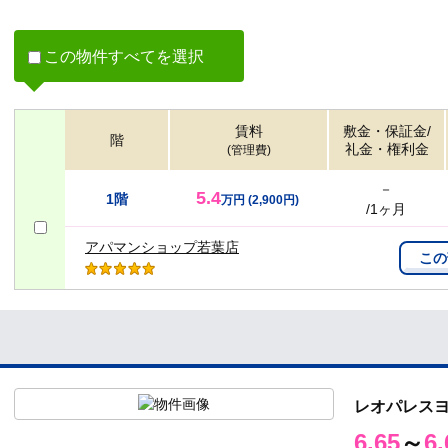
リー
この物件すべてを選択
賃料
敷金・保証金/
階
礼金・権利金
(管理費)
－
5.4
1階
万円
(2,900円)
/1ヶ月
アパマンショップ若葉店
この
レオパレス
6.65
～
6.