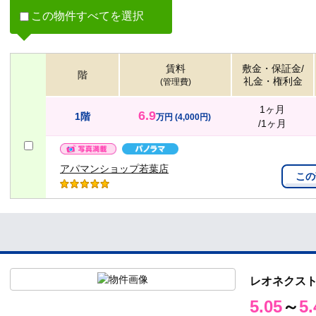
この物件すべてを選択
賃料
敷金・保証金/
階
礼金・権利金
(管理費)
1ヶ月
6.9
1階
万円
(4,000円)
/1ヶ月
アパマンショップ若葉店
この
レオネクス
5.05
～
5.