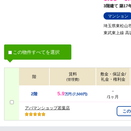
3階建て
築17
マンション
埼玉県東松山市大
東武東上線 高
この物件すべてを選択
賃料
敷金・保証金/
階
礼金・権利金
(管理費)
－
5.9
2階
万円
(7,500円)
/1ヶ月
アパマンショップ若葉店
この