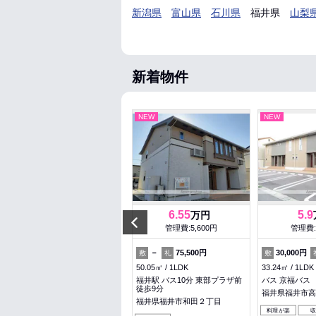
新潟県
富山県
石川県
福井県
山梨
新着物件
NEW
NEW
NEW
5.2
6.55
5.9
万円
万円
Previous
管理費:4,000円
管理費:5,600円
管理費:
1ヶ月
－
－
75,500円
30,000円
敷
礼
敷
礼
敷
31.57㎡
1K
50.05㎡
1LDK
33.24㎡
1LDK
鯖江駅 徒歩13分
福井駅 バス10分 東部プラザ前
バス 京福バス 
徒歩9分
福井県鯖江市桜町３丁目
福井県福井市高
福井県福井市和田２丁目
パノラマ有
料理が楽