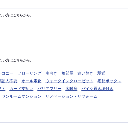
たい方はこちらから。
たい方はこちらから。
ルコニー
フローリング
南向き
角部屋
追い焚き
駅近
保証人不要
オール電化
ウォークインクローゼット
宅配ボックス
フト
カード支払い
バリアフリー
床暖房
バイク置き場付き
ワンルームマンション
リノベーション・リフォーム