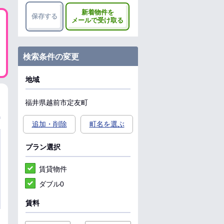
新着物件を
保存する
メールで受け取る
検索条件の変更
地域
福井県
越前市
定友町
追加・削除
町名を選ぶ
プラン選択
賃貸物件
ダブル0
賃料