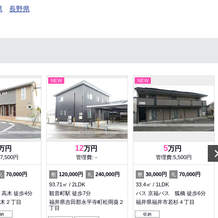
県
長野県
NEW
NEW
12
5
万円
万円
万円
7,500円
管理費:－
管理費:5,500円
70,000円
120,000円
240,000円
30,000円
70,000円
礼
敷
礼
敷
礼
93.71㎡
2LDK
33.4㎡
1LDK
高木 徒歩4分
観音町駅 徒歩7分
バス 京福バス 狐橋 徒歩6分
木２丁目
福井県吉田郡永平寺町松岡葵２
福井県福井市若杉４丁目
丁目
収納
収納