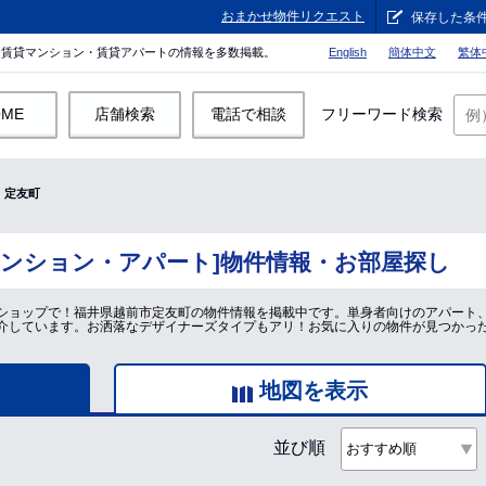
おまかせ物件リクエスト
保存した条
。賃貸マンション・賃貸アパートの情報を多数掲載。
English
簡体中文
繁体
OME
店舗検索
電話で相談
フリーワード検索
定友町
マンション・アパート]物件情報・お部屋探し
ショップで！福井県越前市定友町の物件情報を掲載中です。単身者向けのアパート
介しています。お洒落なデザイナーズタイプもアリ！お気に入りの物件が見つかっ
地図を表示
並び順