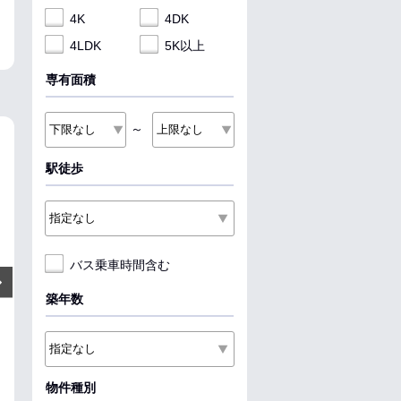
4K
4DK
4LDK
5K以上
専有面積
～
NEW
NEW
NEW
駅徒歩
バス乗車時間含む
5.6
5.5
7.4
万円
万円
Next
管理費:6,000円
管理費:6,000円
管理費:6
築年数
30,000円
30,000円
30,000円
50,000円
30,000円
敷
礼
敷
礼
敷
礼
36.81㎡
1LDK
30.03㎡
1R
58.09㎡
2LDK
福井駅 バス10分 舞屋口 徒歩3
福井駅 バス10分 和田東 徒歩12
新田塚駅 徒歩16
分
分
福井県福井市舟
福井県福井市西谷２丁目
福井県福井市和田中１丁目
物件種別
収納