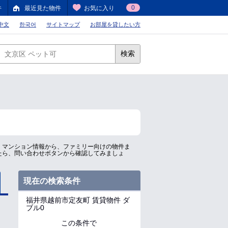
0
件
最近見た物件
お気に入り
中文
한국어
サイトマップ
お部屋を貸したい方
検索
、マンション情報から、ファミリー向けの物件ま
たら、問い合わせボタンから確認してみましょ
現在の検索条件
福井県越前市定友町
賃貸物件 ダ
ブル0
この条件で