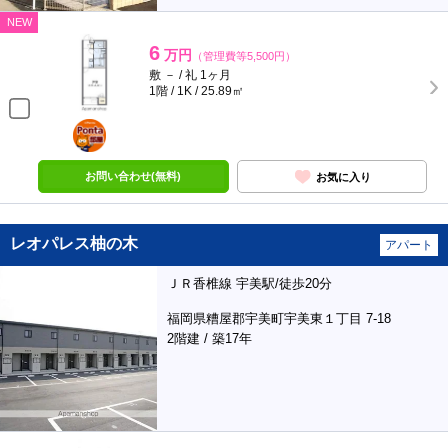
NEW
6
万円
（管理費等5,500円）
敷 － / 礼 1ヶ月
1階 / 1K / 25.89㎡
ポンタ
部屋
お問い合わせ(無料)
お気に入り
レオパレス柚の木
アパート
ＪＲ香椎線 宇美駅/徒歩20分
福岡県糟屋郡宇美町宇美東１丁目 7-18
2階建 / 築17年