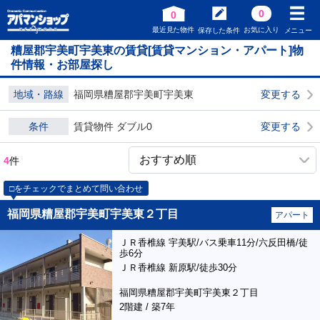
0
0
最近見た物件
お気に入り
保存した条件
メニュー
糟屋郡宇美町宇美東の賃貸[賃貸マンション・アパート]物
件情報・お部屋探し
地域・路線
福岡県糟屋郡宇美町宇美東
変更する
条件
賃貸物件 ダブル0
変更する
4
件
□をチェックでまとめて問い合わせ
福岡県糟屋郡宇美町宇美東２丁目
アパート
ＪＲ香椎線 宇美駅/バス乗車11分/六反田橋/徒
歩6分
ＪＲ香椎線 新原駅/徒歩30分
福岡県糟屋郡宇美町宇美東２丁目
2階建 / 築7年