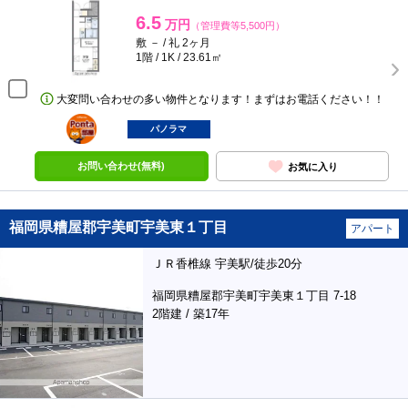
6.5
万円
（管理費等5,500円）
敷 － / 礼 2ヶ月
1階 / 1K / 23.61㎡
大変問い合わせの多い物件となります！まずはお電話ください！！
ポンタ
部屋
パノラマ
お問い合わせ(無料)
お気に入り
福岡県糟屋郡宇美町宇美東１丁目
アパート
ＪＲ香椎線 宇美駅/徒歩20分
福岡県糟屋郡宇美町宇美東１丁目 7-18
2階建 / 築17年