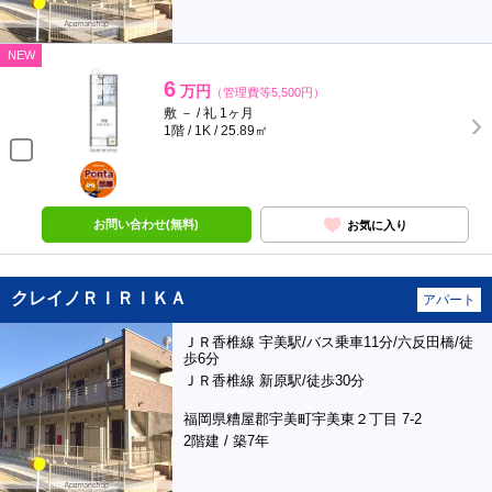
NEW
6
万円
（管理費等5,500円）
敷 － / 礼 1ヶ月
1階 / 1K / 25.89㎡
ポンタ
部屋
お問い合わせ(無料)
お気に入り
クレイノＲＩＲＩＫＡ
アパート
ＪＲ香椎線 宇美駅/バス乗車11分/六反田橋/徒
歩6分
ＪＲ香椎線 新原駅/徒歩30分
福岡県糟屋郡宇美町宇美東２丁目 7-2
2階建 / 築7年