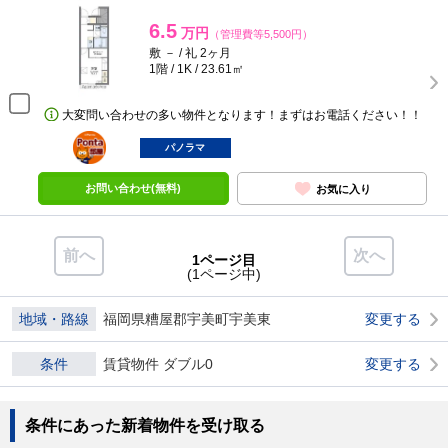
6.5
万円
（管理費等5,500円）
敷 － / 礼 2ヶ月
1階 / 1K / 23.61㎡
大変問い合わせの多い物件となります！まずはお電話ください！！
ポンタ
部屋
パノラマ
お問い合わせ(無料)
お気に入り
前へ
次へ
1ページ目
(1ページ中)
地域・路線
福岡県糟屋郡宇美町宇美東
変更する
条件
賃貸物件 ダブル0
変更する
条件にあった新着物件を受け取る