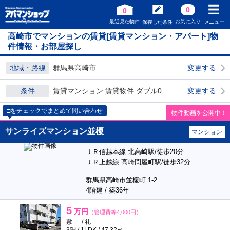
0
0
最近見た物件
お気に入り
保存した条件
メニュー
高崎市でマンションの賃貸[賃貸マンション・アパート]物
件情報・お部屋探し
地域・路線
群馬県高崎市
変更する
条件
賃貸マンション 賃貸物件 ダブル0
変更する
□をチェックでまとめて問い合わせ
物件動画を公開中！
サンライズマンション並榎
マンション
ＪＲ信越本線 北高崎駅/徒歩20分
ＪＲ上越線 高崎問屋町駅/徒歩32分
群馬県高崎市並榎町 1-2
4階建 / 築36年
5
万円
（管理費等4,000円）
敷 － / 礼 －