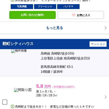
井野駅徒歩５分！ インターネット（１Ｇコース）無料！
写真満載
フリーレント
パノラマ
お問い合わせ(無料)
お気に入り
もっと見る
鞘町シティハウス
マンション
高崎線 高崎駅/徒歩10分
上信電鉄上信線 南高崎駅/徒歩22分
群馬県高崎市鞘町 63-1
14階建 / 築36年
5.8
万円
（管理費等2,000円）
敷 1ヶ月 / 礼 －
2階 / 1K / 28.3㎡
高崎駅まで徒歩８分！！ 家電など設備の整った１Ｋです♪♪