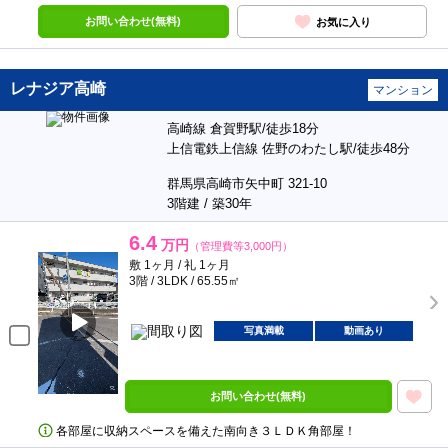
お問い合わせ(無料)
お気に入り
レナジア高崎
マンション
高崎線 倉賀野駅/徒歩18分
上信電鉄上信線 佐野のわたし駅/徒歩48分
群馬県高崎市矢中町 321-10
3階建 / 築30年
6.4
万円
（管理費等3,000円）
敷 1ヶ月 / 礼 1ヶ月
3階 / 3LDK / 65.55㎡
写真満載
動画あり
お問い合わせ(無料)
各部屋に収納スペースを備えた南向き３ＬＤＫ角部屋！