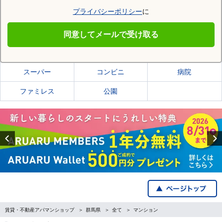
プライバシーポリシー
に
高崎市
同意してメールで受け取る
高崎市の施設一覧
スーパー
コンビニ
病院
ファミレス
公園
Previous
賃貸・不動産アパマンショップ
群馬県
全て
マンション