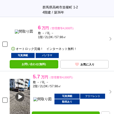
群馬県高崎市並榎町 1-2
4階建 / 築36年
6
万円
（管理費等4,000円）
敷 － / 礼 －
1階 / 2LDK / 57.98㎡
オートロック完備！ インターネット無料！
写真満載
パノラマ
お問い合わせ(無料)
お気に入り
5.7
万円
（管理費等4,000円）
敷 － / 礼 －
2階 / 2LDK / 57.98㎡
写真満載
フリーレント
動画あり