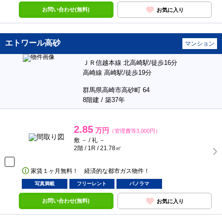
お問い合わせ(無料)
お気に入り
エトワール高砂
マンション
ＪＲ信越本線 北高崎駅/徒歩16分
高崎線 高崎駅/徒歩19分
群馬県高崎市高砂町 64
8階建 / 築37年
2.85
万円
（管理費等3,000円）
敷 － / 礼 －
2階 / 1R / 21.78㎡
家賃１ヶ月無料！ 経済的な都市ガス物件！
写真満載
フリーレント
パノラマ
お問い合わせ(無料)
お気に入り