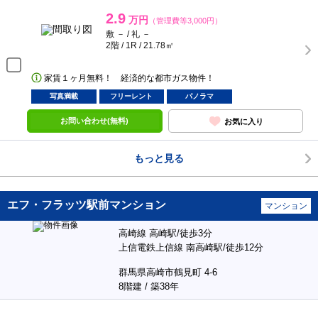
2.9
万円
（管理費等3,000円）
敷 － / 礼 －
2階 / 1R / 21.78㎡
家賃１ヶ月無料！ 経済的な都市ガス物件！
写真満載
フリーレント
パノラマ
お問い合わせ(無料)
お気に入り
もっと見る
エフ・フラッツ駅前マンション
マンション
高崎線 高崎駅/徒歩3分
上信電鉄上信線 南高崎駅/徒歩12分
群馬県高崎市鶴見町 4-6
8階建 / 築38年