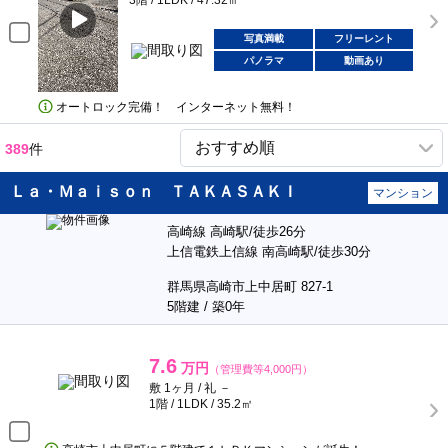
3階 / 1LDK / 47.32㎡
写真満載
フリーレント
パノラマ
動画あり
オートロック完備！ インターネット無料！
389
件
Ｌａ・Ｍａｉｓｏｎ ＴＡＫＡＳＡＫＩ
マンション
高崎線 高崎駅/徒歩26分
上信電鉄上信線 南高崎駅/徒歩30分
群馬県高崎市上中居町 827-1
5階建 / 築0年
7.6
万円
（管理費等4,000円）
敷 1ヶ月 / 礼 －
1階 / 1LDK / 35.2㎡