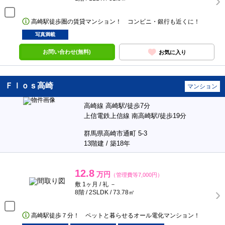
高崎駅徒歩圏の賃貸マンション！ コンビニ・銀行も近くに！
写真満載
お問い合わせ(無料)
お気に入り
Ｆｌｏｓ高崎
マンション
高崎線 高崎駅/徒歩7分
上信電鉄上信線 南高崎駅/徒歩19分
群馬県高崎市通町 5-3
13階建 / 築18年
12.8
万円
（管理費等7,000円）
敷 1ヶ月 / 礼 －
8階 / 2SLDK / 73.78㎡
高崎駅徒歩７分！ ペットと暮らせるオール電化マンション！