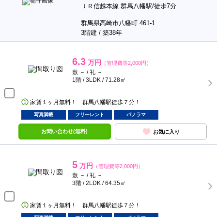
ＪＲ信越本線 群馬八幡駅/徒歩7分
群馬県高崎市八幡町 461-1
3階建 / 築38年
6.3
万円
（管理費等2,000円）
敷 － / 礼 －
1階 / 3LDK / 71.28㎡
家賃１ヶ月無料！ 群馬八幡駅徒歩７分！
写真満載
フリーレント
パノラマ
お問い合わせ(無料)
お気に入り
5
万円
（管理費等2,000円）
敷 － / 礼 －
3階 / 2LDK / 64.35㎡
家賃１ヶ月無料！ 群馬八幡駅徒歩７分！