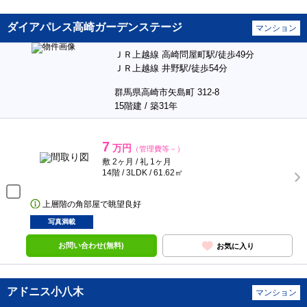
ダイアパレス高崎ガーデンステージ
マンション
ＪＲ上越線 高崎問屋町駅/徒歩49分
ＪＲ上越線 井野駅/徒歩54分
群馬県高崎市矢島町 312-8
15階建 / 築31年
7
万円
（管理費等－）
敷 2ヶ月 / 礼 1ヶ月
14階 / 3LDK / 61.62㎡
上層階の角部屋で眺望良好
写真満載
お問い合わせ(無料)
お気に入り
アドニス小八木
マンション