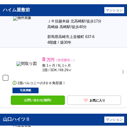
ハイム屋敷前
マンション
ＪＲ信越本線 北高崎駅/徒歩17分
高崎線 高崎駅/徒歩40分
群馬県高崎市上並榎町 637-6
4階建 / 築30年
8
万円
（管理費等－）
敷 1ヶ月 / 礼 1ヶ月
1階 / 3DK / 68.29㎡
2面バルコニーの3ＤＫ角部屋！
写真満載
お問い合わせ(無料)
お気に入り
山口ハイツⅡ
マンション