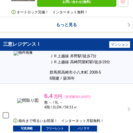
お問い合わせ(無料)
オートロック完備！ インターネット無料！
もっと見る
三恵レジデンスⅠ
マンション
ＪＲ上越線 井野駅/徒歩7分
ＪＲ上越線 高崎問屋町駅/徒歩19分
群馬県高崎市小八木町 2008-5
6階建 / 築36年
6.4
万円
（管理費等5,000円）
敷 － / 礼 －
4階 / 2LDK / 58.51㎡
南向きで明るいお部屋！ インターネット月額無料！
写真満載
フリーレント
パノラマ