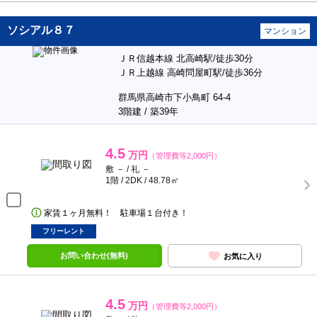
ソシアル８７
マンション
ＪＲ信越本線 北高崎駅/徒歩30分
ＪＲ上越線 高崎問屋町駅/徒歩36分
群馬県高崎市下小鳥町 64-4
3階建 / 築39年
4.5
万円
（管理費等2,000円）
敷 － / 礼 －
1階 / 2DK / 48.78㎡
家賃１ヶ月無料！ 駐車場１台付き！
フリーレント
お問い合わせ(無料)
お気に入り
4.5
万円
（管理費等2,000円）