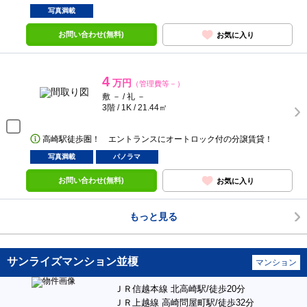
写真満載
お問い合わせ(無料)
お気に入り
4
万円
（管理費等－）
敷 － / 礼 －
3階 / 1K / 21.44㎡
高崎駅徒歩圏！ エントランスにオートロック付の分譲賃貸！
写真満載
パノラマ
お問い合わせ(無料)
お気に入り
もっと見る
サンライズマンション並榎
マンション
ＪＲ信越本線 北高崎駅/徒歩20分
ＪＲ上越線 高崎問屋町駅/徒歩32分