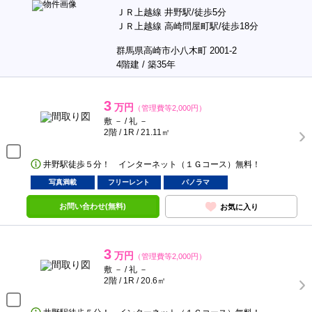
ＪＲ上越線 井野駅/徒歩5分
ＪＲ上越線 高崎問屋町駅/徒歩18分
群馬県高崎市小八木町 2001-2
4階建 / 築35年
3
万円
（管理費等2,000円）
敷 － / 礼 －
2階 / 1R / 21.11㎡
井野駅徒歩５分！ インターネット（１Ｇコース）無料！
写真満載
フリーレント
パノラマ
お問い合わせ(無料)
お気に入り
3
万円
（管理費等2,000円）
敷 － / 礼 －
2階 / 1R / 20.6㎡