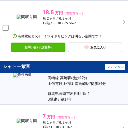
18.5
万円
（管理費等－）
敷 2ヶ月 / 礼 2ヶ月
12階 / 3LDK / 75.56㎡
高崎駅徒歩5分！！ワイドリビングは明るい空間です！
お問い合わせ(無料)
お気に入り
シャトー紫音
マンション
高崎線 高崎駅/徒歩12分
上信電鉄上信線 南高崎駅/徒歩24分
群馬県高崎市岩押町 15-4
3階建 / 築17年
7
万円
（管理費等－）
敷 1ヶ月 / 礼 2ヶ月
1階 / 1LDK / 31.8㎡