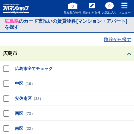
0
0
最近見た物件
お気に入り
保存した条件
メニュー
広島県
のカード支払いの賃貸物件[マンション・アパート]
を探す
路線から探す
広島市
広島市全てチェック
中区
（16）
安佐南区
（38）
西区
（73）
南区
（22）