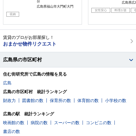
分
広島県広
広島県福山市大門町大門
女性安心
料理が楽
収納
賃貸のプロがお部屋探し！
おまかせ物件リクエスト
広島県の市区町村
住む街研究所で広島の情報を見る
広島
広島の市区町村 統計ランキング
財政力
図書館の数
保育所の数
体育館の数
小学校の数
広島の駅 統計ランキング
映画館の数
病院の数
スーパーの数
コンビニの数
書店の数