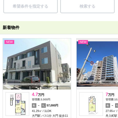
希望条件を指定する
検索する
新着物件
NEW
NEW
4.7
7
万円
万円
管理費:3,000円
管理費:10
－
57,000円
－
敷
礼
敷
41.29㎡
1LDK
27.65㎡
大門駅 バス1分 大門 徒歩11
舟入町駅