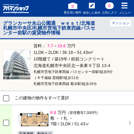
0
0
最近見た物件
お気に入り
保存した条件
メニュー
グランカーサ永山公園通 ｗｅｓｔ/北海道
マンション
札幌市中央区/札幌市営地下鉄東西線バスセ
ンター前駅の賃貸物件情報
賃料：
7.7
～
10.6
万円
1LDK～2LDK / 36.18～51.43m²
10階建て / 築19年 / 鉄筋コンクリート
北海道札幌市中央区北一条東９丁目 13-4
札幌市営地下鉄東西線 バスセンター前駅/徒歩9分
ＪＲ千歳線 苗穂駅/徒歩11分
札幌市営地下鉄東西線 菊水駅/徒歩16分
この建物の物件をすべて選択
8.8
万円
（管理費等7,000円）
敷 － / 礼 －
7階 / 2LDK / 51.43㎡