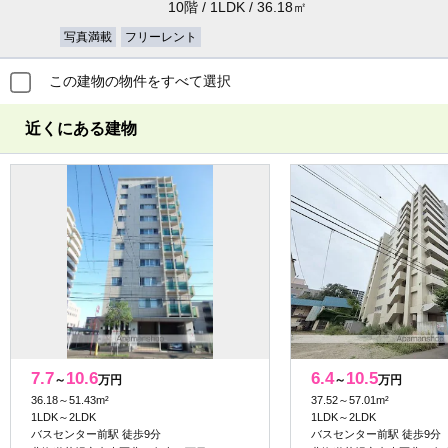
10階 / 1LDK / 36.18㎡
写真満載
フリーレント
この建物の物件をすべて選択
近くにある建物
7.7
10.6
6.4
10.5
～
万円
～
万円
36.18～51.43m²
37.52～57.01m²
1LDK～2LDK
1LDK～2LDK
バスセンター前駅 徒歩9分
バスセンター前駅 徒歩9分