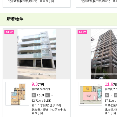
北海道札幌市中央区北一条東９丁目
北海道札幌市中央区北一条
新着物件
NEW
NEW
9.3
11.6
万円
万
管理費:5,000円
管理費:7,
1ヶ月
－
－
敷
礼
敷
62.71㎡
3LDK
57.31㎡
西１１丁目駅 徒歩10分
中島公園
北海道札幌市中央区南七条
北海道札
西９丁目
西１丁目