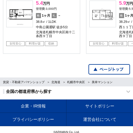
5.4
5.9
万円
万円
管理費:3,000円
管理費:5,
1ヶ月
－
1ヶ
敷
礼
敷
38.8㎡
1LDK
38.29㎡
中島公園通駅 徒歩5分
西１１丁
北海道札幌市中央区南十二
北海道札
条西９丁目
西９丁目
女性安心
料理が楽
収納
女性安心
料理が楽
賃貸・不動産アパマンショップ
北海道
札幌市中央区
美幸マンション
全国の都道府県から探す
企業・IR情報
サイトポリシー
プライバシーポリシー
運営会社について
©APAMAN Co.,Ltd.