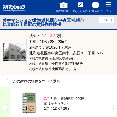
0
0
最近見た物件
お気に入り
保存した条件
メニュー
美幸マンション/北海道札幌市中央区/札幌市
アパート
軌道線石山通駅の賃貸物件情報
賃料：
2.8
～
2.8
万円
1DK～1DK / 28～28m²
2階建て / 築1026年 / 木造
北海道札幌市中央区南十九条西１１丁目 2-12
札幌市軌道線 石山通駅/徒歩5分
札幌市軌道線 中央図書館前駅/徒歩8分
札幌市軌道線 東屯田通駅/徒歩9分
この建物の物件をすべて選択
2.7
万円
（管理費等1,000円）
敷 1ヶ月 / 礼 －
1階 / 1DK / 28㎡