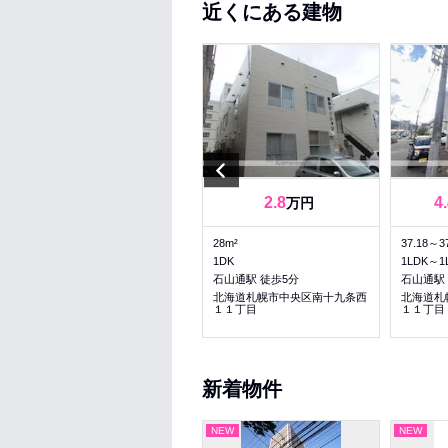
近くにある建物
Previous
3.2
3.6
2.8
4
～
万円
万円
27.54～27.54m²
28m²
37.18～3
1DK～1DK
1DK
1LDK～1
山鼻１９条駅 徒歩6分
石山通駅 徒歩5分
石山通駅
北海道札幌市中央区南十八条西
北海道札幌市中央区南十九条西
北海道札
９丁目
１１丁目
１１丁目
新着物件
NEW
NEW
NEW