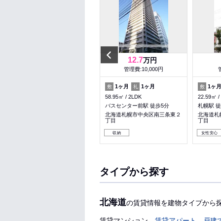
Previous
12.1
12.7
万円
万円
管理費:6,000円
管理費:10,000円
1ヶ月
1ヶ月
1ヶ月
1ヶ月
1ヶ
敷
礼
敷
礼
敷
63.5㎡
2LDK
58.95㎡
2LDK
22.59㎡
行啓通駅 徒歩4分
バスセンター前駅 徒歩5分
札幌駅 徒
北海道札幌市中央区南十五条西
北海道札幌市中央区南三条東２
北海道札
８丁目
丁目
丁目
料理が楽
ペット可
収納
収納
女性安心
タイプから探す
北海道
の賃貸情報を建物タイプから
賃貸マンション
賃貸アパート
戸建