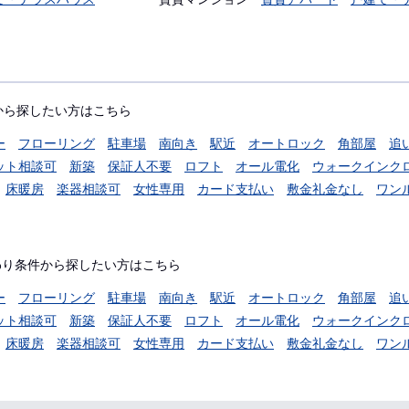
から探したい方はこちら
ー
フローリング
駐車場
南向き
駅近
オートロック
角部屋
追
ット相談可
新築
保証人不要
ロフト
オール電化
ウォークインク
床暖房
楽器相談可
女性専用
カード支払い
敷金礼金なし
ワン
わり条件から探したい方はこちら
ー
フローリング
駐車場
南向き
駅近
オートロック
角部屋
追
ット相談可
新築
保証人不要
ロフト
オール電化
ウォークインク
床暖房
楽器相談可
女性専用
カード支払い
敷金礼金なし
ワン