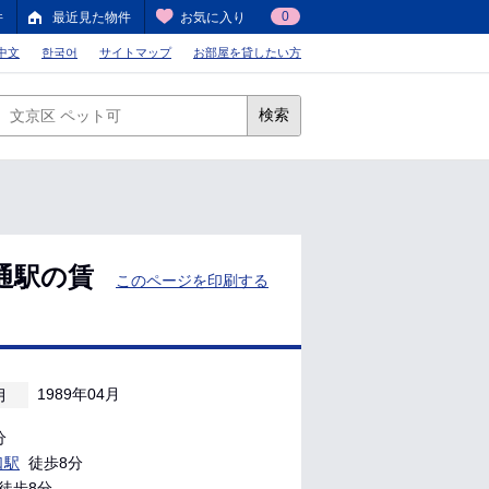
0
件
最近見た物件
お気に入り
中文
한국어
サイトマップ
お部屋を貸したい方
検索
通駅の賃
このページを印刷する
1989年04月
月
分
口駅
徒歩8分
徒歩8分