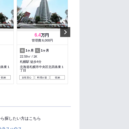
Next
6.4
12.7
万円
万円
管理費:6,000円
管理費:10,000円
1ヶ月
1ヶ月
1ヶ月
1ヶ月
敷
礼
敷
礼
22.59㎡
1K
58.95㎡
2LDK
札幌駅 徒歩4分
バスセンター前駅 徒歩5分
四条東１
北海道札幌市中央区北四条東１
北海道札幌市中央区南三条東２
丁目
丁目
収納
女性安心
料理が楽
収納
収納
から探したい方はこちら
テラスハウス