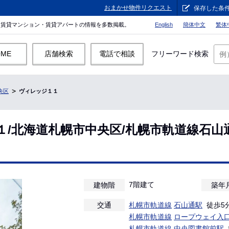
おまかせ物件リクエスト
保存した条
。賃貸マンション・賃貸アパートの情報を多数掲載。
English
簡体中文
繁体
OME
店舗検索
電話で相談
フリーワード検索
央区
ヴィレッジ１１
１/北海道札幌市中央区/札幌市軌道線石山
7階建て
建物階
築年
交通
札幌市軌道線
石山通駅
徒歩5
札幌市軌道線
ロープウェイ入
札幌市軌道線
中央図書館前駅