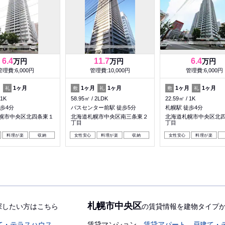
6.4
11.7
6.4
万円
万円
万円
管理費:6,000円
管理費:10,000円
管理費:6,000円
月
1ヶ月
1ヶ月
1ヶ月
1ヶ月
1ヶ月
礼
敷
礼
敷
礼
1K
58.95㎡
2LDK
22.59㎡
1K
歩4分
バスセンター前駅 徒歩5分
札幌駅 徒歩4分
幌市中央区北四条東１
北海道札幌市中央区南三条東２
北海道札幌市中央区北
丁目
丁目
料理が楽
収納
女性安心
料理が楽
収納
女性安心
料理が楽
札幌市中央区
探したい方はこちら
の賃貸情報を建物タイプ
て・テラスハウス
賃貸マンション
賃貸アパート
戸建て・