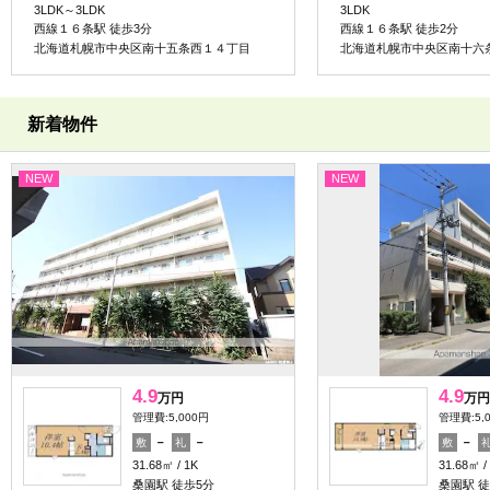
3LDK～3LDK
3LDK
西線１６条駅 徒歩3分
西線１６条駅 徒歩2分
北海道札幌市中央区南十五条西１４丁目
北海道札幌市中央区南十六
新着物件
NEW
NEW
4.9
4.9
万円
万円
管理費:5,000円
管理費:5,
－
－
－
敷
礼
敷
31.68㎡
1K
31.68㎡
桑園駅 徒歩5分
桑園駅 徒