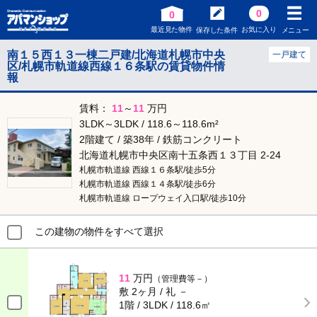
0
0
最近見た物件
お気に入り
保存した条件
メニュー
南１５西１３一棟二戸建/北海道札幌市中央
一戸建て
区/札幌市軌道線西線１６条駅の賃貸物件情
報
賃料：
11
～
11
万円
3LDK～3LDK / 118.6～118.6m²
2階建て / 築38年 / 鉄筋コンクリート
北海道札幌市中央区南十五条西１３丁目 2-24
札幌市軌道線 西線１６条駅/徒歩5分
札幌市軌道線 西線１４条駅/徒歩6分
札幌市軌道線 ロープウェイ入口駅/徒歩10分
この建物の物件をすべて選択
11
万円
（管理費等－）
敷 2ヶ月 / 礼 －
1階 / 3LDK / 118.6㎡