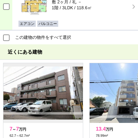
敷 2ヶ月 / 礼 －
1階 / 3LDK / 118.6㎡
エアコン
バルコニー
この建物の物件をすべて選択
近くにある建物
7
7
13.4
～
万円
万円
62.7～62.7m²
78.99m²