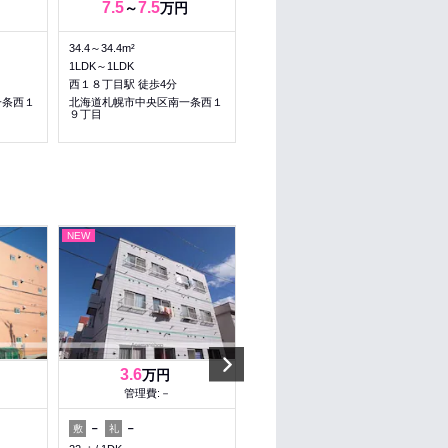
7.5
7.5
5
5
～
万円
～
万円
34.4～34.4m²
40～40m²
1LDK～1LDK
1LDK～1LDK
西１８丁目駅 徒歩4分
西１８丁目駅 徒歩2分
一条西１
北海道札幌市中央区南一条西１
北海道札幌市中央区大通西１８
９丁目
丁目
NEW
NEW
Next
3.6
6
万円
万円
管理費:－
管理費:5,000円
－
－
60,000円
－
敷
礼
敷
礼