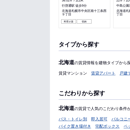
34.86㎡
1LDK
36.02㎡
1LDK
22㎡
1D
西線６条駅 徒歩7分
行啓通駅 徒歩9分
中島公園
北海道札幌市中央区南六条西１
北海道札幌市中央区南十三条西
北海道札
１丁目
９丁目
丁目
料理が楽
収納
パノラマ有
料理が楽
収納
タイプから探す
北海道
の賃貸情報を建物タイプから
賃貸マンション
賃貸アパート
戸建
こだわりから探す
北海道
の賃貸で人気のこだわり条件
バス・トイレ別
即入居可
バルコニ
バイク置き場付き
宅配ボックス
ペ