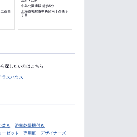
22㎡
1DK
36.02㎡
1LDK
中島公園通駅 徒歩5分
行啓通駅 徒歩9分
十二条西
北海道札幌市中央区南十条西９
北海道札幌市中央区南十三条西
丁目
９丁目
料理が楽
収納
から探したい方はこちら
テラスハウス
い焚き
浴室乾燥機付き
ローゼット
専用庭
デザイナーズ