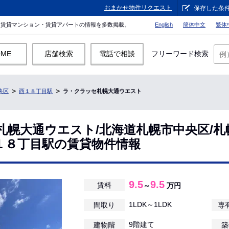
おまかせ物件リクエスト
保存した条
。賃貸マンション・賃貸アパートの情報を多数掲載。
English
簡体中文
繁体
OME
店舗検索
電話で相談
フリーワード検索
央区
西１８丁目駅
ラ・クラッセ札幌大通ウエスト
札幌大通ウエスト/北海道札幌市中央区/札
１８丁目駅の賃貸物件情報
9.5
9.5
賃料
～
万円
1LDK～1LDK
間取り
専
9階建て
建物階
築