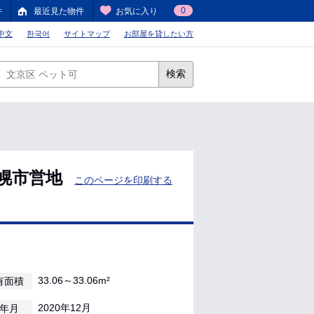
0
件
最近見た物件
お気に入り
中文
한국어
サイトマップ
お部屋を貸したい方
検索
幌市営地
このページを印刷する
33.06～33.06m²
有面積
2020年12月
年月