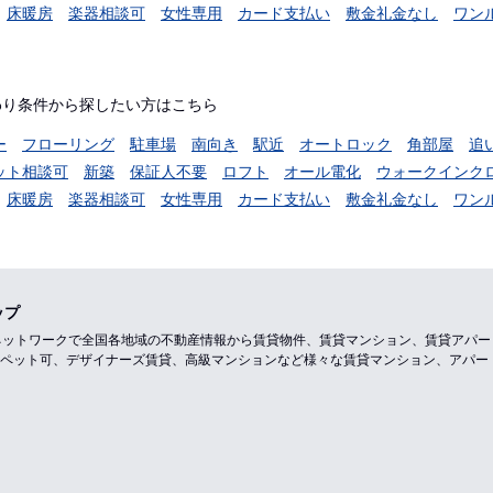
床暖房
楽器相談可
女性専用
カード支払い
敷金礼金なし
ワン
わり条件から探したい方はこちら
ー
フローリング
駐車場
南向き
駅近
オートロック
角部屋
追
ット相談可
新築
保証人不要
ロフト
オール電化
ウォークインク
床暖房
楽器相談可
女性専用
カード支払い
敷金礼金なし
ワン
ップ
のネットワークで全国各地域の不動産情報から賃貸物件、賃貸マンション、賃貸アパ
ペット可、デザイナーズ賃貸、高級マンションなど様々な賃貸マンション、アパー