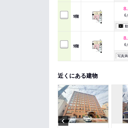
8
6
9階
8
6
9階
写真満
近くにある建物
Previous