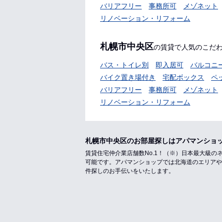
バリアフリー
事務所可
メゾネット
リノベーション・リフォーム
札幌市中央区
の賃貸で人気のこだ
バス・トイレ別
即入居可
バルコニ
バイク置き場付き
宅配ボックス
ペ
バリアフリー
事務所可
メゾネット
リノベーション・リフォーム
札幌市中央区のお部屋探しはアパマンショ
賃貸住宅仲介業店舗数No.1！（※）日本最大級
可能です。アパマンショップでは北海道のエリアや
件探しのお手伝いをいたします。