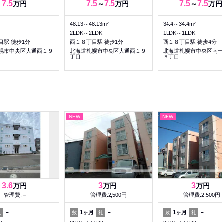
7.5
7.5
7.5
7.5
7.5
万円
～
万円
～
万円
48.13～48.13m²
34.4～34.4m²
2LDK～2LDK
1LDK～1LDK
目駅 徒歩1分
西１８丁目駅 徒歩1分
西１８丁目駅 徒歩4分
幌市中央区大通西１９
北海道札幌市中央区大通西１９
北海道札幌市中央区南
丁目
９丁目
NEW
NEW
3.6
3
3
万円
万円
万円
管理費:－
管理費:2,500円
管理費:2,500円
－
1ヶ月
－
1ヶ月
－
礼
敷
礼
敷
礼