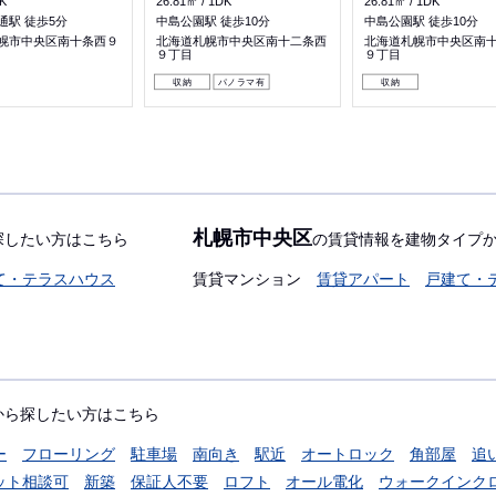
K
26.81㎡
1DK
26.81㎡
1DK
通駅 徒歩5分
中島公園駅 徒歩10分
中島公園駅 徒歩10分
幌市中央区南十条西９
北海道札幌市中央区南十二条西
北海道札幌市中央区南
９丁目
９丁目
収納
パノラマ有
収納
札幌市中央区
探したい方はこちら
の賃貸情報を建物タイプ
て・テラスハウス
賃貸マンション
賃貸アパート
戸建て・
から探したい方はこちら
ー
フローリング
駐車場
南向き
駅近
オートロック
角部屋
追
ット相談可
新築
保証人不要
ロフト
オール電化
ウォークインク