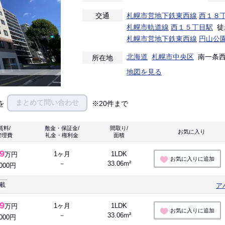
交通
札幌市営地下鉄東西線
西１８
札幌市軌道線
西１５丁目駅
徒
札幌市営地下鉄東西線
円山公
北海道
札幌市中央区
南一条西１
所在地
地図を見る
まとめて問い合わせ
を
※20件まで
賃料/
敷金・保証金/
間取り/
お気に入り 
管理費
礼金・権利金
面積
.9
1ヶ月
1LDK
万円
お気に入りに追加
－
33.06m²
,000円
載
ア
.9
1ヶ月
1LDK
万円
お気に入りに追加
－
33.06m²
,000円