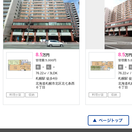
8.5
8.5
万円
万円
管理費:5,000円
管理費:5,
－
－
－
敷
礼
敷
76.22㎡
3LDK
76.22㎡
札幌駅 徒歩4分
札幌駅 徒
北海道札幌市北区北七条西
北海道札
６丁目
６丁目
料理が楽
収納
料理が楽
収納