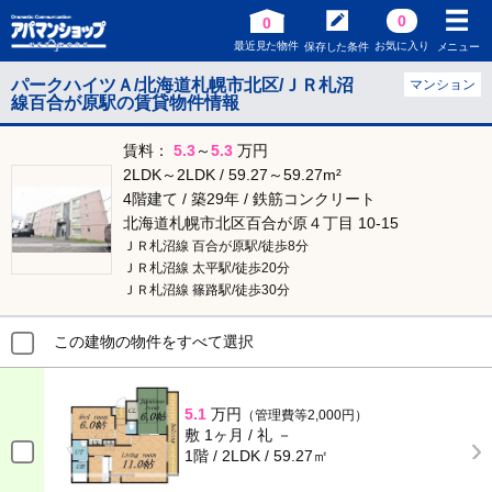
0
0
最近見た物件
お気に入り
保存した条件
メニュー
パークハイツＡ/北海道札幌市北区/ＪＲ札沼
マンション
線百合が原駅の賃貸物件情報
賃料：
5.3
～
5.3
万円
2LDK～2LDK / 59.27～59.27m²
4階建て / 築29年 / 鉄筋コンクリート
北海道札幌市北区百合が原４丁目 10-15
ＪＲ札沼線 百合が原駅/徒歩8分
ＪＲ札沼線 太平駅/徒歩20分
ＪＲ札沼線 篠路駅/徒歩30分
この建物の物件をすべて選択
5.1
万円
（管理費等2,000円）
敷 1ヶ月 / 礼 －
1階 / 2LDK / 59.27㎡