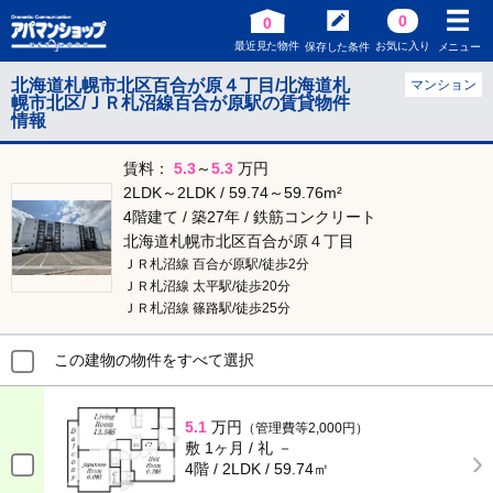
0
0
最近見た物件
お気に入り
保存した条件
メニュー
北海道札幌市北区百合が原４丁目/北海道札
マンション
幌市北区/ＪＲ札沼線百合が原駅の賃貸物件
情報
賃料：
5.3
～
5.3
万円
2LDK～2LDK / 59.74～59.76m²
4階建て / 築27年 / 鉄筋コンクリート
北海道札幌市北区百合が原４丁目
ＪＲ札沼線 百合が原駅/徒歩2分
ＪＲ札沼線 太平駅/徒歩20分
ＪＲ札沼線 篠路駅/徒歩25分
この建物の物件をすべて選択
5.1
万円
（管理費等2,000円）
敷 1ヶ月 / 礼 －
4階 / 2LDK / 59.74㎡