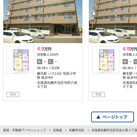
4.9
4.9
万円
万円
管理費:2,200円
管理費:2,
－
－
－
敷
礼
敷
56.34㎡
2LDK
56.34㎡
麻生駅 バス11分 屯田小学
麻生駅 バ
校 徒歩4分
校 徒歩4
北海道札幌市北区屯田六条
北海道札
６丁目
６丁目
収納
収納
賃貸・不動産アパマンショップ
北海道
札幌市北区
北海道札幌市北区百合が原４丁