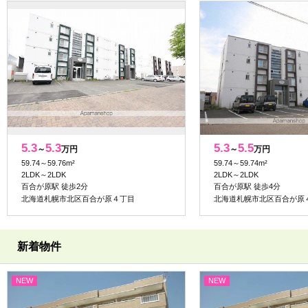
5.3
5.3
5.3
5.5
～
万円
～
万円
59.74～59.76m²
59.74～59.74m²
2LDK～2LDK
2LDK～2LDK
百合が原駅 徒歩2分
百合が原駅 徒歩4分
北海道札幌市北区百合が原４丁目
北海道札幌市北区百合が原
新着物件
NEW
NEW