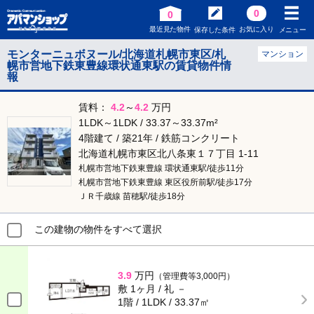
0
0
最近見た物件
お気に入り
保存した条件
メニュー
モンターニュボヌール/北海道札幌市東区/札
マンション
幌市営地下鉄東豊線環状通東駅の賃貸物件情
報
賃料：
4.2
～
4.2
万円
1LDK～1LDK / 33.37～33.37m²
4階建て / 築21年 / 鉄筋コンクリート
北海道札幌市東区北八条東１７丁目 1-11
札幌市営地下鉄東豊線 環状通東駅/徒歩11分
札幌市営地下鉄東豊線 東区役所前駅/徒歩17分
ＪＲ千歳線 苗穂駅/徒歩18分
この建物の物件をすべて選択
3.9
万円
（管理費等3,000円）
敷 1ヶ月 / 礼 －
1階 / 1LDK / 33.37㎡