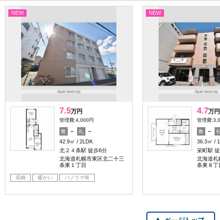
NEW
NEW
7.5
4.7
万円
万円
管理費:4,000円
管理費:3,
－
－
－
敷
礼
敷
42.9㎡
2LDK
36.3㎡
北２４条駅 徒歩6分
栄町駅 徒
北海道札幌市東区北二十三
北海道札
条東１丁目
条東８丁
収納
暖かい
パノラマ有