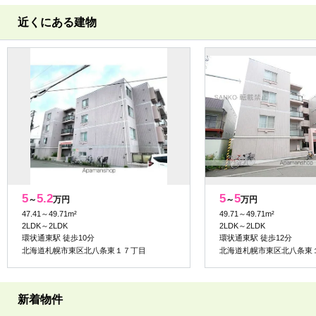
近くにある建物
5
5.2
5
5
～
万円
～
万円
47.41～49.71m²
49.71～49.71m²
2LDK～2LDK
2LDK～2LDK
環状通東駅 徒歩10分
環状通東駅 徒歩12分
北海道札幌市東区北八条東１７丁目
北海道札幌市東区北八条東
新着物件