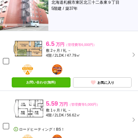
北海道札幌市東区北三十二条東９丁目
5階建 / 築37年
6.5
万円
（管理費等6,000円）
敷 2ヶ月 / 礼 －
4階 / 2LDK / 47.79㎡
BunChinPAY
ポンタ
部屋
お問い合わせ(無料)
お気に入り
5.59
万円
（管理費等5,000円）
敷 1ヶ月 / 礼 －
4階 / 2LDK / 56.62㎡
ロードヒーティング！BS！
BunChinPAY
ポンタ