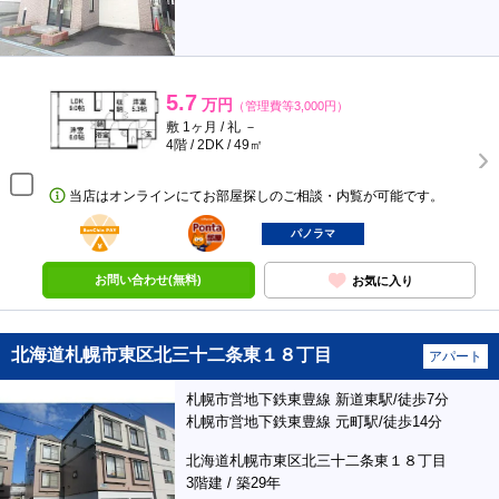
5.7
万円
（管理費等3,000円）
敷 1ヶ月 / 礼 －
4階 / 2DK / 49㎡
当店はオンラインにてお部屋探しのご相談・内覧が可能です。
BunChinPAY
ポンタ
部屋
パノラマ
お問い合わせ(無料)
お気に入り
北海道札幌市東区北三十二条東１８丁目
アパート
札幌市営地下鉄東豊線 新道東駅/徒歩7分
札幌市営地下鉄東豊線 元町駅/徒歩14分
北海道札幌市東区北三十二条東１８丁目
3階建 / 築29年