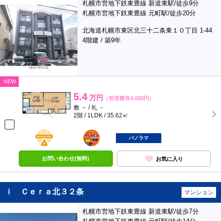
札幌市営地下鉄東豊線 新道東駅/徒歩9分
札幌市営地下鉄東豊線 元町駅/徒歩20分
北海道札幌市東区北三十二条東１０丁目 1-44
4階建 / 築9年
NEW
5.4
万円
（管理費等4,000円）
敷 － / 礼 －
2階 / 1LDK / 35.62㎡
BunChinPAY
ポンタ
部屋
パノラマ
お問い合わせ(無料)
お気に入り
ｉ Ｃｅｒａ北３２条
マンション
札幌市営地下鉄東豊線 新道東駅/徒歩7分