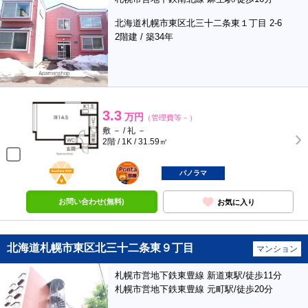
北海道札幌市東区北三十二条東１丁目 2-6
2階建 / 築34年
3.3
万円
（管理費等－）
敷 － / 礼 －
2階 / 1K / 31.59㎡
BunChinPAY
ポンタ
部屋
パノラマ
お問い合わせ(無料)
お気に入り
北海道札幌市東区北三十二条東９丁目
マンション
札幌市営地下鉄東豊線 新道東駅/徒歩11分
札幌市営地下鉄東豊線 元町駅/徒歩20分