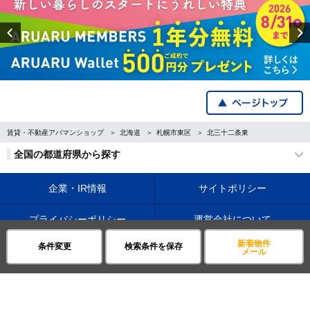
Previous
賃貸・不動産アパマンショップ
北海道
札幌市東区
北三十二条東
全国の都道府県から探す
企業・IR情報
サイトポリシー
プライバシーポリシー
運営会社について
新着物件
条件変更
検索条件を保存
©APAMAN Co.,Ltd.
メール