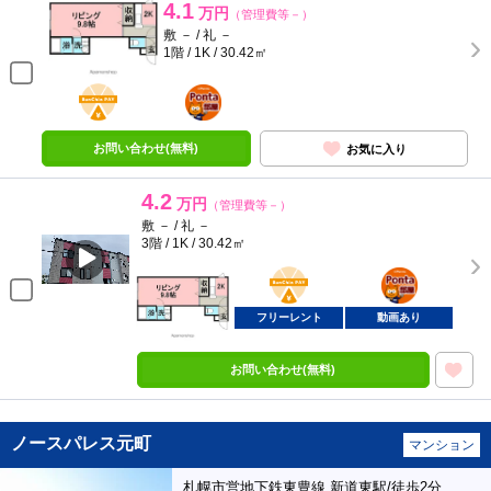
4.1
万円
（管理費等－）
敷 － / 礼 －
1階 / 1K / 30.42㎡
BunChinPAY
ポンタ
部屋
お問い合わせ(無料)
お気に入り
4.2
万円
（管理費等－）
敷 － / 礼 －
3階 / 1K / 30.42㎡
BunChinPAY
ポンタ
部屋
フリーレント
動画あり
お問い合わせ(無料)
ノースパレス元町
マンション
札幌市営地下鉄東豊線 新道東駅/徒歩2分