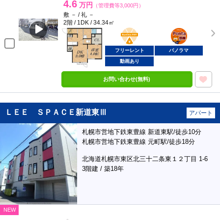
4.6
万円
（管理費等3,000円）
敷 － / 礼 －
2階 / 1DK / 34.34㎡
BunChinPAY
ポンタ
部屋
フリーレント
パノラマ
動画あり
お問い合わせ(無料)
ＬＥＥ ＳＰＡＣＥ新道東Ⅲ
アパート
札幌市営地下鉄東豊線 新道東駅/徒歩10分
札幌市営地下鉄東豊線 元町駅/徒歩18分
北海道札幌市東区北三十二条東１２丁目 1-6
3階建 / 築18年
NEW