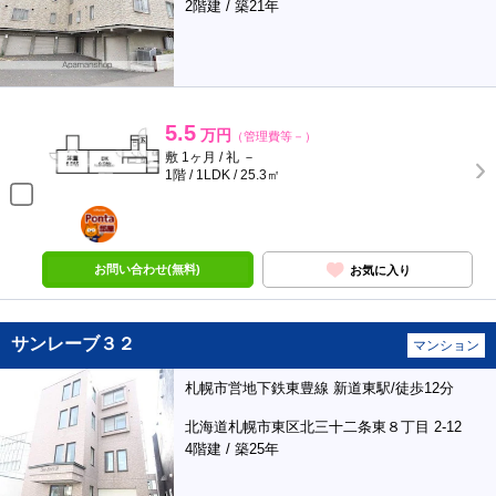
2階建 / 築21年
5.5
万円
（管理費等－）
敷 1ヶ月 / 礼 －
1階 / 1LDK / 25.3㎡
ポンタ
部屋
お問い合わせ(無料)
お気に入り
サンレーブ３２
マンション
札幌市営地下鉄東豊線 新道東駅/徒歩12分
北海道札幌市東区北三十二条東８丁目 2-12
4階建 / 築25年