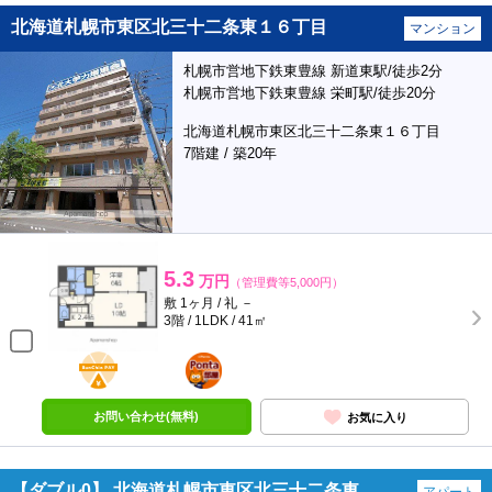
北海道札幌市東区北三十二条東１６丁目
マンション
札幌市営地下鉄東豊線 新道東駅/徒歩2分
札幌市営地下鉄東豊線 栄町駅/徒歩20分
北海道札幌市東区北三十二条東１６丁目
7階建 / 築20年
5.3
万円
（管理費等5,000円）
敷 1ヶ月 / 礼 －
3階 / 1LDK / 41㎡
BunChinPAY
ポンタ
部屋
お問い合わせ(無料)
お気に入り
【ダブル0】 北海道札幌市東区北三十二条東