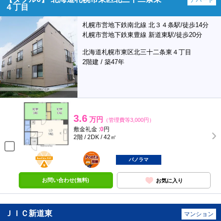
アパート
４丁目
札幌市営地下鉄南北線 北３４条駅/徒歩14分
札幌市営地下鉄東豊線 新道東駅/徒歩20分
北海道札幌市東区北三十二条東４丁目
2階建 / 築47年
3.6
万円
（管理費等3,000円）
敷金礼金 :
0
円
2階 / 2DK / 42㎡
BunChinPAY
ポンタ
部屋
パノラマ
お問い合わせ(無料)
お気に入り
ＪＩＣ新道東
マンション