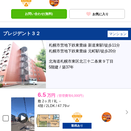
部屋
お問い合わせ(無料)
お気に入り
プレジデント３２
マンション
札幌市営地下鉄東豊線 新道東駅/徒歩11分
札幌市営地下鉄東豊線 元町駅/徒歩20分
北海道札幌市東区北三十二条東９丁目
5階建 / 築37年
6.5
万円
（管理費等6,000円）
敷 2ヶ月 / 礼 －
4階 / 2LDK / 47.79㎡
BunChinPAY
ポンタ
部屋
動画あり