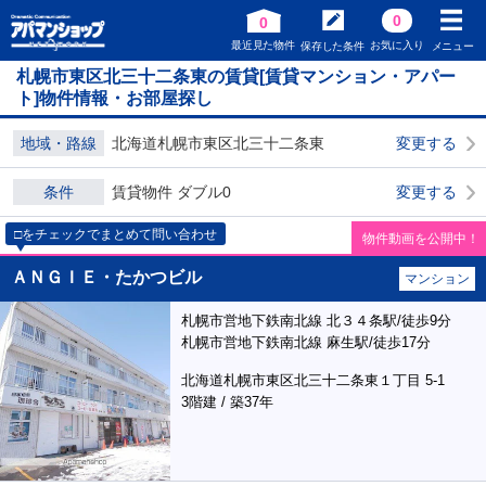
0
0
最近見た物件
お気に入り
保存した条件
メニュー
札幌市東区北三十二条東の賃貸[賃貸マンション・アパー
ト]物件情報・お部屋探し
地域・路線
北海道札幌市東区北三十二条東
変更する
条件
賃貸物件 ダブル0
変更する
□をチェックでまとめて問い合わせ
物件動画を公開中！
ＡＮＧＩＥ・たかつビル
マンション
札幌市営地下鉄南北線 北３４条駅/徒歩9分
札幌市営地下鉄南北線 麻生駅/徒歩17分
北海道札幌市東区北三十二条東１丁目 5-1
3階建 / 築37年