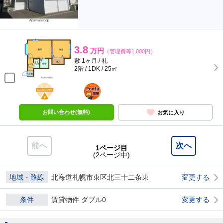
3.8
万円
（管理費等1,000円）
敷 1ヶ月 / 礼 －
2階 / 1DK / 25㎡
BunChinPAY
ポンタ
部屋
お問い合わせ(無料)
お気に入り
前へ
次へ
1ページ目
(2ページ中)
地域・路線
北海道札幌市東区北三十二条東
変更する
条件
賃貸物件 ダブル0
変更する