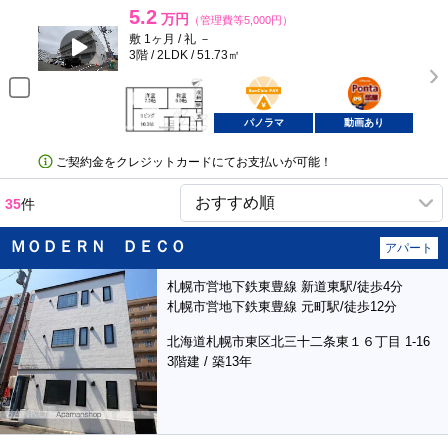
5.2
万円
（管理費等5,000円）
敷 1ヶ月 / 礼 －
3階 / 2LDK / 51.73㎡
BunChinPAY
ポンタ
部屋
パノラマ
動画あり
ご契約金をクレジットカードにてお支払いが可能！
35
件
ＭＯＤＥＲＮ ＤＥＣＯ
アパート
札幌市営地下鉄東豊線 新道東駅/徒歩4分
札幌市営地下鉄東豊線 元町駅/徒歩12分
北海道札幌市東区北三十二条東１６丁目 1-16
3階建 / 築13年