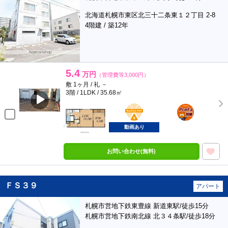
北海道札幌市東区北三十二条東１２丁目 2-8
4階建 / 築12年
5.4
万円
（管理費等3,000円）
敷 1ヶ月 / 礼 －
3階 / 1LDK / 35.68㎡
BunChinPAY
ポンタ
部屋
動画あり
お問い合わせ(無料)
ＦＳ３９
アパート
札幌市営地下鉄東豊線 新道東駅/徒歩15分
札幌市営地下鉄南北線 北３４条駅/徒歩18分