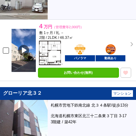
4
万円
（管理費等2,000円）
敷 1ヶ月 / 礼 －
2階 / 2LDK / 46.37㎡
BunChinPAY
ポンタ
部屋
パノラマ
動画あり
お問い合わせ(無料)
グローリア北３２
マンション
札幌市営地下鉄南北線 北３４条駅/徒歩13分
北海道札幌市東区北三十二条東３丁目 3-17
3階建 / 築42年