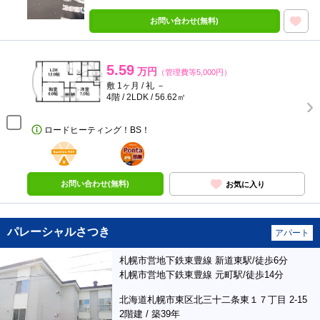
お問い合わせ(無料)
5.59
万円
（管理費等5,000円）
敷 1ヶ月 / 礼 －
4階 / 2LDK / 56.62㎡
ロードヒーティング！BS！
BunChinPAY
ポンタ
部屋
お問い合わせ(無料)
お気に入り
パレーシャルさつき
アパート
札幌市営地下鉄東豊線 新道東駅/徒歩6分
札幌市営地下鉄東豊線 元町駅/徒歩14分
北海道札幌市東区北三十二条東１７丁目 2-15
2階建 / 築39年