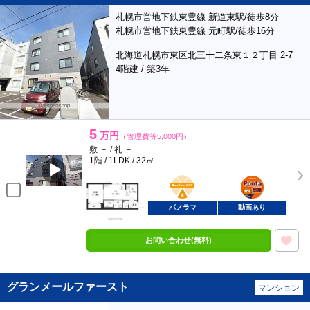
札幌市営地下鉄東豊線 新道東駅/徒歩8分
札幌市営地下鉄東豊線 元町駅/徒歩16分
北海道札幌市東区北三十二条東１２丁目 2-7
4階建 / 築3年
5
万円
（管理費等5,000円）
敷 － / 礼 －
1階 / 1LDK / 32㎡
BunChinPAY
ポンタ
部屋
パノラマ
動画あり
お問い合わせ(無料)
グランメールファースト
マンション