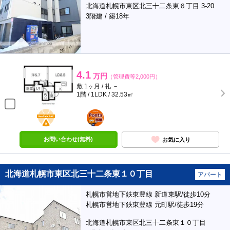
北海道札幌市東区北三十二条東６丁目 3-20
3階建 / 築18年
4.1
万円
（管理費等2,000円）
敷 1ヶ月 / 礼 －
1階 / 1LDK / 32.53㎡
BunChinPAY
ポンタ
部屋
お問い合わせ(無料)
お気に入り
北海道札幌市東区北三十二条東１０丁目
アパート
札幌市営地下鉄東豊線 新道東駅/徒歩10分
札幌市営地下鉄東豊線 元町駅/徒歩19分
北海道札幌市東区北三十二条東１０丁目