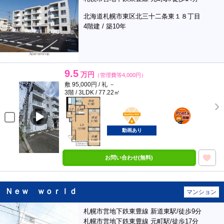
北海道札幌市東区北三十二条東１８丁目
4階建 / 築10年
9.5
万円
（管理費等4,000円）
敷 95,000円 / 礼 －
3階 / 3LDK / 77.22㎡
BunChinPAY
ポンタ
部屋
動画あり
お問い合わせ(無料)
Ｎｅｗ ｗｏｒｌｄ
マンション
札幌市営地下鉄東豊線 新道東駅/徒歩9分
札幌市営地下鉄東豊線 元町駅/徒歩17分