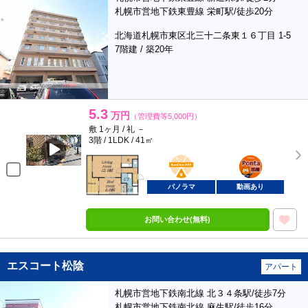
札幌市営地下鉄東豊線 栄町駅/徒歩20分
北海道札幌市東区北三十二条東１６丁目 1-5
7階建 / 築20年
5.3
万円
（管理費等5,000円）
敷 1ヶ月 / 礼 －
3階 / 1LDK / 41㎡
BunChinPAY
ポンタ
部屋
パノラマ
動画あり
お問い合わせ(無料)
エスコート松陰
アパート
札幌市営地下鉄南北線 北３４条駅/徒歩7分
札幌市営地下鉄南北線 麻生駅/徒歩16分