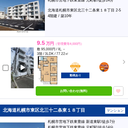
札幌市営地下鉄東豊線 元町駅/徒歩14分
北海道札幌市東区北三十二条東１８丁目 2-5
4階建 / 築10年
9.5
万円
（管理費等4,000円）
敷 95,000円 / 礼 －
3階 / 3LDK / 77.22㎡
BunChinPAY
ポンタ
部屋
動画あり
お問い合わせ(無料)
北海道札幌市東区北三十二条東１８丁目
マンション
札幌市営地下鉄東豊線 新道東駅/徒歩7分
札幌市営地下鉄東豊線 元町駅/徒歩14分