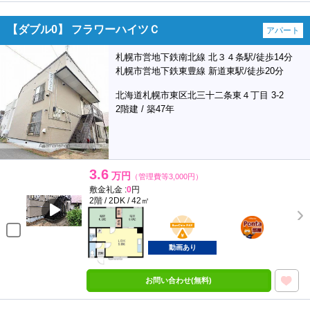
【ダブル0】 フラワーハイツＣ
アパート
札幌市営地下鉄南北線 北３４条駅/徒歩14分
札幌市営地下鉄東豊線 新道東駅/徒歩20分
北海道札幌市東区北三十二条東４丁目 3-2
2階建 / 築47年
3.6
万円
（管理費等3,000円）
敷金礼金 :
0
円
2階 / 2DK / 42㎡
BunChinPAY
ポンタ
部屋
動画あり
お問い合わせ(無料)