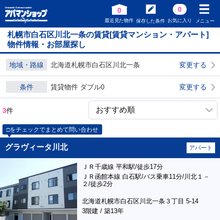
0
0
最近見た物件
お気に入り
保存した条件
メニュー
札幌市白石区川北一条の賃貸[賃貸マンション・アパート]
物件情報・お部屋探し
地域・路線
北海道札幌市白石区川北一条
変更する
条件
賃貸物件 ダブル0
変更する
3
件
□をチェックでまとめて問い合わせ
グラヴィータ川北
アパート
ＪＲ千歳線 平和駅/徒歩17分
ＪＲ函館本線 白石駅/バス乗車11分/川北１－
２/徒歩2分
北海道札幌市白石区川北一条３丁目 5-14
3階建 / 築13年