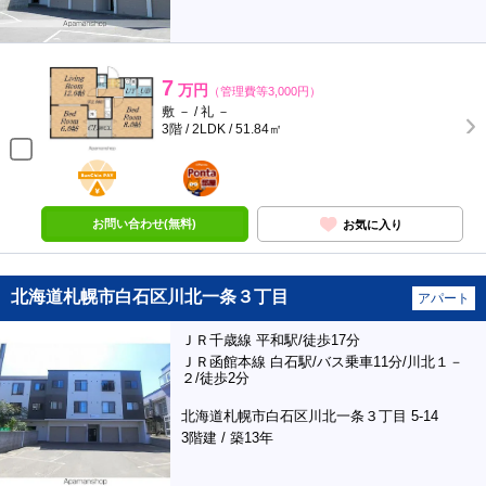
7
万円
（管理費等3,000円）
敷 － / 礼 －
3階 / 2LDK / 51.84㎡
BunChinPAY
ポンタ
部屋
お問い合わせ(無料)
お気に入り
北海道札幌市白石区川北一条３丁目
アパート
ＪＲ千歳線 平和駅/徒歩17分
ＪＲ函館本線 白石駅/バス乗車11分/川北１－
２/徒歩2分
北海道札幌市白石区川北一条３丁目 5-14
3階建 / 築13年