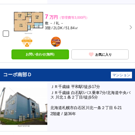
7
万円
（管理費等3,000円）
敷 － / 礼 －
3階 / 2LDK / 51.84㎡
BunChinPAY
ポンタ
部屋
お問い合わせ(無料)
お気に入り
コーポ南部Ｄ
マンション
ＪＲ千歳線 平和駅/徒歩17分
ＪＲ千歳線 白石駅/バス乗車7分/北海道中央バ
ス 川北１条２丁目/徒歩5分
北海道札幌市白石区川北一条２丁目 6-21
2階建 / 築36年