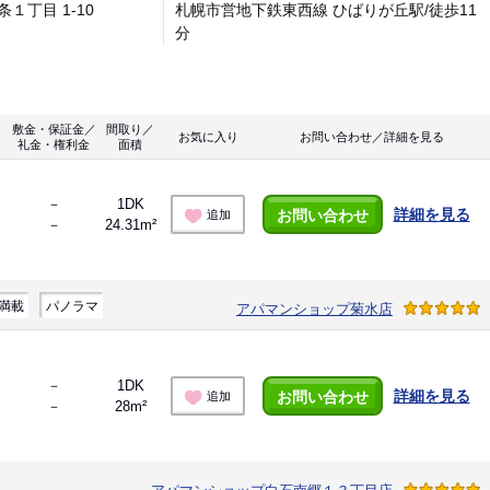
条１丁目 1-10
札幌市営地下鉄東西線 ひばりが丘駅/徒歩11
分
敷金・保証金／
間取り／
お気に入り
お問い合わせ／詳細を見る
礼金・権利金
面積
－
1DK
詳細を見る
お問い合わせ
追加
－
24.31m²
満載
パノラマ
アパマンショップ菊水店
－
1DK
詳細を見る
お問い合わせ
追加
－
28m²