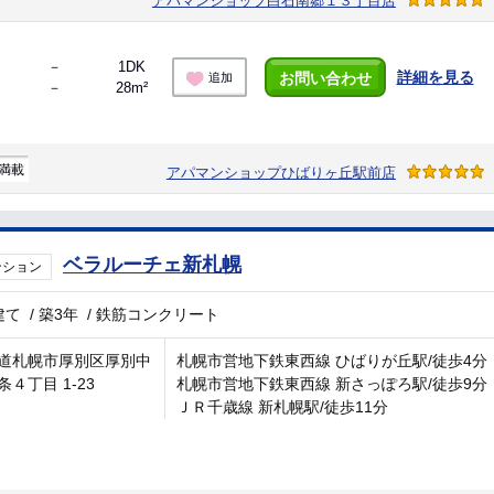
アパマンショップ白石南郷１３丁目店
－
1DK
詳細を見る
お問い合わせ
追加
－
28m²
満載
アパマンショップひばりヶ丘駅前店
ベラルーチェ新札幌
ンション
建て
/
築3年
/
鉄筋コンクリート
道札幌市厚別区厚別中
札幌市営地下鉄東西線 ひばりが丘駅/徒歩4分
条４丁目 1-23
札幌市営地下鉄東西線 新さっぽろ駅/徒歩9分
ＪＲ千歳線 新札幌駅/徒歩11分