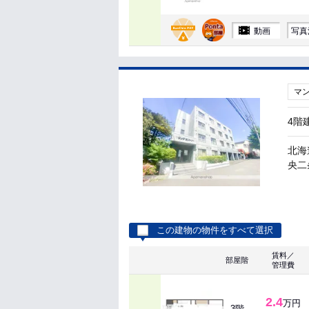
動画
写真
マ
4階
北海
央二
この建物の物件をすべて選択
賃料／
部屋階
管理費
2.4
万円
3階