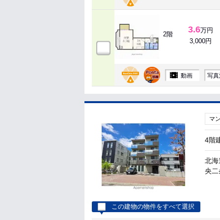
3.6
万円
2階
3,000円
動画
写真
マ
4階
北海
央二
この建物の物件をすべて選択