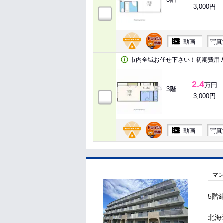
3,000円
動画
写真
市内全域お任せ下さい！初期費用
2.4
万円
3階
3,000円
動画
写真
マ
5階
北海