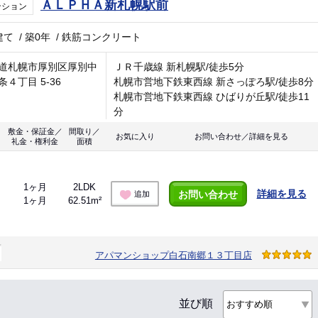
ＡＬＰＨＡ新札幌駅前
ンション
建て
/
築0年
/
鉄筋コンクリート
道札幌市厚別区厚別中
ＪＲ千歳線 新札幌駅/徒歩5分
条４丁目 5-36
札幌市営地下鉄東西線 新さっぽろ駅/徒歩8分
札幌市営地下鉄東西線 ひばりが丘駅/徒歩11
分
敷金・保証金／
間取り／
お気に入り
お問い合わせ／詳細を見る
礼金・権利金
面積
1ヶ月
2LDK
詳細を見る
お問い合わせ
追加
1ヶ月
62.51m²
アパマンショップ白石南郷１３丁目店
並び順