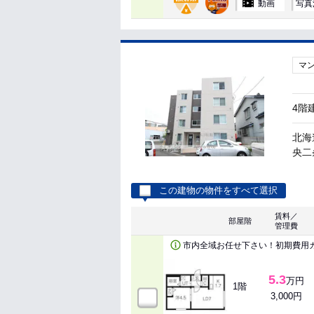
動画
写真
マ
4階
北海
央二
この建物の物件をすべて選択
賃料／
部屋階
管理費
市内全域お任せ下さい！初期費用
5.3
万円
1階
3,000円