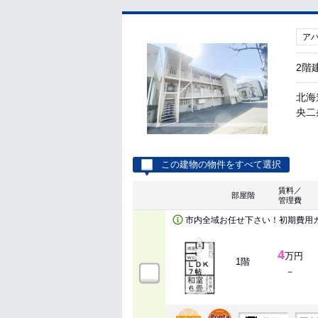
ア
2階
北海
央二
この建物の物件をすべて選択
賃料／
部屋階
管理費
市内全域お任せ下さい！初期費用
4
万円
1階
－