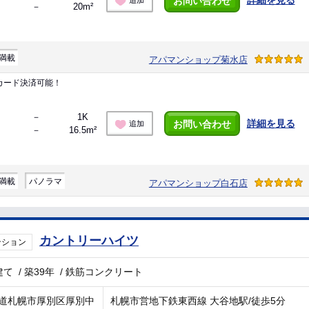
お問い合わせ
追加
－
20m²
満載
アパマンショップ菊水店
カード決済可能！
－
1K
詳細を見る
お問い合わせ
追加
－
16.5m²
満載
パノラマ
アパマンショップ白石店
カントリーハイツ
ンション
建て
/
築39年
/
鉄筋コンクリート
道札幌市厚別区厚別中
札幌市営地下鉄東西線 大谷地駅/徒歩5分