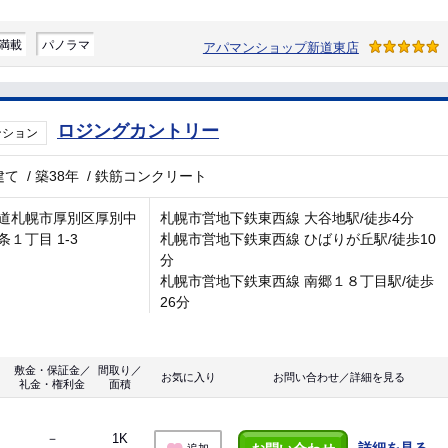
満載
パノラマ
アパマンショップ新道東店
ロジングカントリー
ンション
建て
/
築38年
/
鉄筋コンクリート
道札幌市厚別区厚別中
札幌市営地下鉄東西線 大谷地駅/徒歩4分
条１丁目 1-3
札幌市営地下鉄東西線 ひばりが丘駅/徒歩10
分
札幌市営地下鉄東西線 南郷１８丁目駅/徒歩
26分
敷金・保証金／
間取り／
お気に入り
お問い合わせ／詳細を見る
礼金・権利金
面積
－
1K
詳細を見る