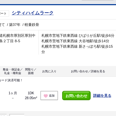
シティハイムラーク
パート
建て
/
築37年
/
軽量鉄骨
道札幌市厚別区厚別中
札幌市営地下鉄東西線 ひばりが丘駅/徒歩6分
条２丁目 8-5
札幌市営地下鉄東西線 大谷地駅/徒歩14分
札幌市営地下鉄東西線 新さっぽろ駅/徒歩15
分
敷金・保証金／
間取り／
お気に入り
お問い合わせ／詳細を見る
礼金・権利金
面積
カード決済可能！
1ヶ月
1DK
詳細を見る
お問い合わせ
追加
－
28.05m²