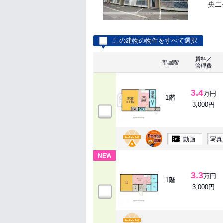
央二
この建物の物件をすべて選択
賃料／
部屋階
管理費
3.4
万円
1階
3,000円
動画
写真
NEW
3.3
万円
1階
3,000円