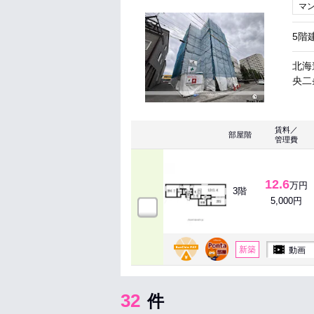
マ
5階
北海
央二
賃料／
部屋階
管理費
12.6
万円
3階
5,000円
新築
動画
32
件