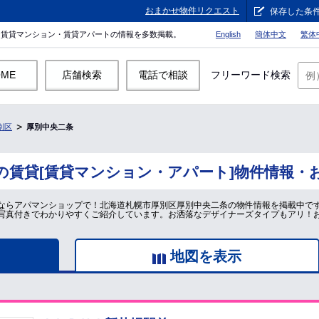
おまかせ物件リクエスト
保存した条
。賃貸マンション・賃貸アパートの情報を多数掲載。
English
簡体中文
繁体
OME
店舗検索
電話で相談
フリーワード検索
別区
厚別中央二条
の賃貸[賃貸マンション・アパート]物件情報・
ならアパマンショップで！北海道札幌市厚別区厚別中央二条の物件情報を掲載中で
写真付きでわかりやすくご紹介しています。お洒落なデザイナーズタイプもアリ！
地図を表示