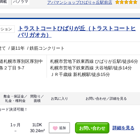
満載
パノラマ
アパマンショップひばりヶ丘駅前店
トラストコートひばりが丘（トラストコートヒ
ンション
バリガオカ）
建て
/
築11年
/
鉄筋コンクリート
道札幌市厚別区厚別中
札幌市営地下鉄東西線 ひばりが丘駅/徒歩6分
条２丁目 9-7
札幌市営地下鉄東西線 大谷地駅/徒歩14分
ＪＲ千歳線 新札幌駅/徒歩15分
敷金・保証金／
間取り／
お気に入り
お問い合わせ／詳細を見る
礼金・権利金
面積
カード決済可能！
1ヶ月
1LDK
詳細を見る
お問い合わせ
追加
－
30.24m²