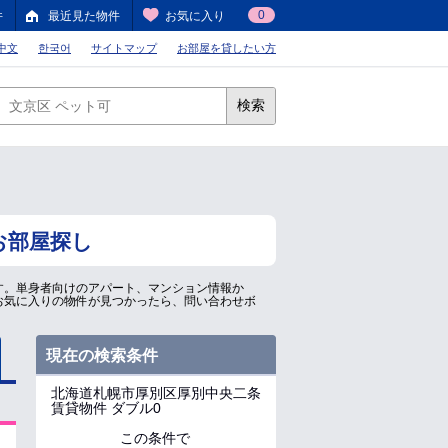
0
件
最近見た物件
お気に入り
中文
한국어
サイトマップ
お部屋を貸したい方
検索
お部屋探し
す。単身者向けのアパート、マンション情報か
お気に入りの物件が見つかったら、問い合わせボ
現在の検索条件
北海道札幌市厚別区厚別中央二条
賃貸物件 ダブル0
この条件で