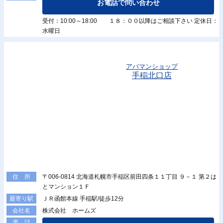
お電話で問い合わせ
受付：10:00～18:00 １８：００以降はご相談下さい 定休日：
水曜日
アパマンショップ
手稲北口店
〒006-0814 北海道札幌市手稲区前田四条１１丁目 ９－１ 第２は
住 所
とマンション１Ｆ
ＪＲ函館本線 手稲駅/徒歩12分
最寄り駅
株式会社 ホームズ
会社名
電 話