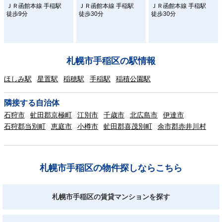
ＪＲ函館本線 手稲駅
ＪＲ函館本線 手稲駅
ＪＲ函館本線 手稲駅
徒歩9分
徒歩30分
徒歩30分
札幌市手稲区の駅情報
ほしみ駅
星置駅
稲穂駅
手稲駅
稲積公園駅
隣接する自治体
石狩市
虻田郡京極町
江別市
千歳市
北広島市
伊達市
石狩郡当別町
恵庭市
小樽市
虻田郡喜茂別町
余市郡赤井川村
札幌市手稲区の物件探しならこちら
札幌市手稲区の賃貸マンションを探す