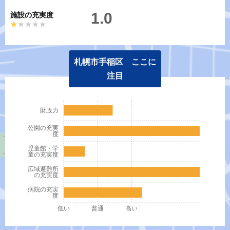
1.0
施設の充実度
★★★★★
★★★★★
札幌市手稲区 ここに
注目
財政力
公園の充実
度
児童館・学
童の充実度
広域避難所
の充実度
病院の充実
度
低い
普通
高い