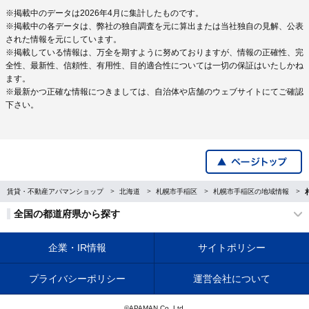
※掲載中のデータは2026年4月に集計したものです。
※掲載中の各データは、弊社の独自調査を元に算出または当社独自の見解、公表
された情報を元にしています。
※掲載している情報は、万全を期すように努めておりますが、情報の正確性、完
全性、最新性、信頼性、有用性、目的適合性については一切の保証はいたしかね
ます。
※最新かつ正確な情報につきましては、自治体や店舗のウェブサイトにてご確認
下さい。
賃貸・不動産アパマンショップ
北海道
札幌市手稲区
札幌市手稲区の地域情報
全国の都道府県から探す
企業・IR情報
サイトポリシー
プライバシーポリシー
運営会社について
©APAMAN Co.,Ltd.