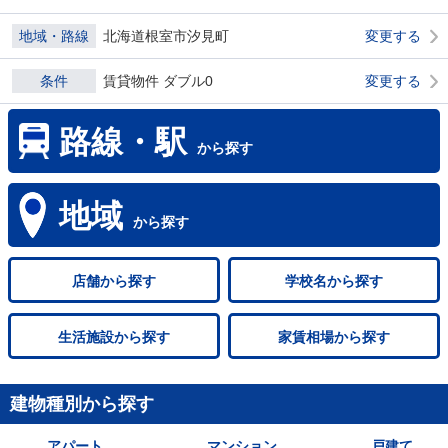
地域・路線
北海道根室市汐見町
変更する
条件
賃貸物件 ダブル0
変更する
路線・駅
から探す
地域
から探す
店舗
から探す
学校名
から探す
生活施設
から探す
家賃相場
から探す
建物種別から探す
アパート
マンション
戸建て