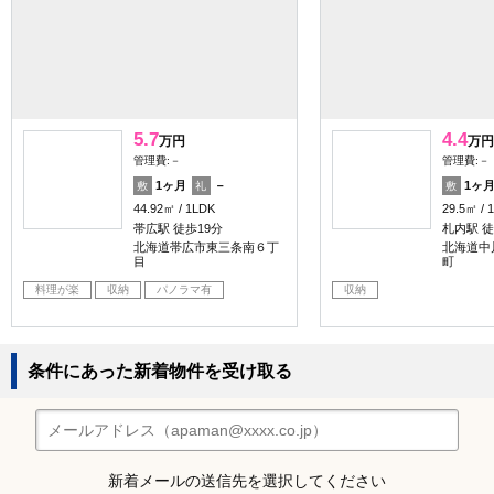
5.7
4.4
万円
万円
管理費:－
管理費:－
1ヶ月
－
1ヶ
敷
礼
敷
44.92㎡
1LDK
29.5㎡
帯広駅 徒歩19分
札内駅 徒
北海道帯広市東三条南６丁
北海道中
目
町
料理が楽
収納
パノラマ有
収納
条件にあった新着物件を受け取る
新着メールの送信先を選択してください