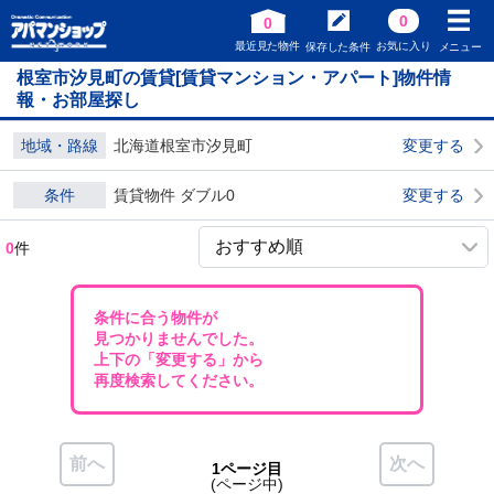
0
0
最近見た物件
お気に入り
保存した条件
メニュー
根室市汐見町の賃貸[賃貸マンション・アパート]物件情
報・お部屋探し
地域・路線
北海道根室市汐見町
変更する
条件
賃貸物件 ダブル0
変更する
0
件
条件に合う物件が
見つかりませんでした。
上下の「変更する」から
再度検索してください。
前へ
次へ
1ページ目
(ページ中)