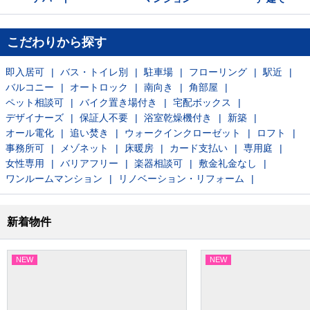
こだわりから探す
即入居可
バス・トイレ別
駐車場
フローリング
駅近
バルコニー
オートロック
南向き
角部屋
ペット相談可
バイク置き場付き
宅配ボックス
デザイナーズ
保証人不要
浴室乾燥機付き
新築
オール電化
追い焚き
ウォークインクローゼット
ロフト
事務所可
メゾネット
床暖房
カード支払い
専用庭
女性専用
バリアフリー
楽器相談可
敷金礼金なし
ワンルームマンション
リノベーション・リフォーム
新着物件
NEW
NEW