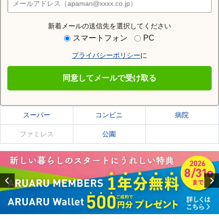
店舗検索
新着メールの送信先を選択してください
住む街研究所で根室市の情報を見る
スマートフォン
PC
プライバシーポリシー
に
根室市
同意してメールで受け取る
根室市の施設一覧
スーパー
コンビニ
病院
ファミレス
公園
Previous