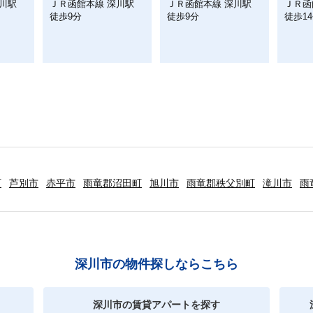
川駅
ＪＲ函館本線 深川駅
ＪＲ函館本線 深川駅
ＪＲ函
徒歩9分
徒歩9分
徒歩1
町
芦別市
赤平市
雨竜郡沼田町
旭川市
雨竜郡秩父別町
滝川市
雨
深川市の物件探しならこちら
深川市の賃貸アパートを探す