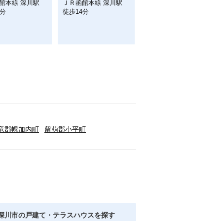
館本線 深川駅
ＪＲ函館本線 深川駅
4分
徒歩14分
竜郡幌加内町
留萌郡小平町
深川市の戸建て・テラスハウスを探す