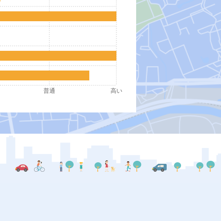
普通
高い