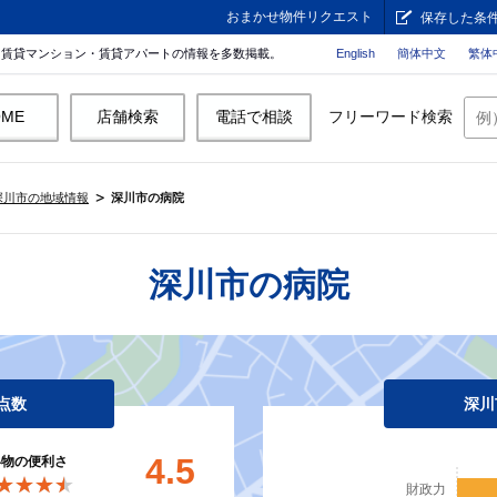
おまかせ物件リクエスト
保存した条
。賃貸マンション・賃貸アパートの情報を多数掲載。
English
簡体中文
繁体
OME
店舗検索
電話で相談
フリーワード検索
深川市の地域情報
深川市の病院
深川市の病院
点数
深川
4.5
い物の便利さ
★★★★
★★★★
財政力