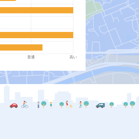
普通
高い