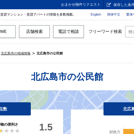
おまかせ物件リクエスト
保存した条
。賃貸マンション・賃貸アパートの情報を多数掲載。
English
簡体中文
繁体
OME
店舗検索
電話で相談
フリーワード検索
北広島市の地域情報
北広島市の公民館
北広島市の公民館
点数
北広
1.5
い物の便利さ
★★★★
★★★★
財政力