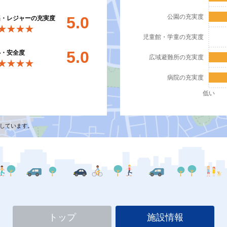
公園の充実度
5.0
楽・レジャーの充実度
★★★★
★★★★
児童館・学童の充実度
5.0
心・安全度
広域避難所の充実度
★★★★
★★★★
病院の充実度
低い
しています。
トップ
施設情報