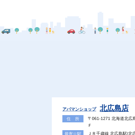
北広島店
アパマンショップ
〒061-1271 北海道
住 所
Ｆ
ＪＲ千歳線 北広島駅/
最寄り駅