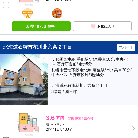
BunChinPAY
ポンタ
部屋
お問い合わせ(無料)
お気に入り
北海道石狩市花川北六条２丁目
アパート
ＪＲ函館本線 手稲駅/バス乗車30分/中央バ
ス 石狩庁舎前/徒歩5分
札幌市営地下鉄南北線 麻生駅/バス乗車30分/
中央バス 石狩市役所/徒歩5分
北海道石狩市花川北六条２丁目
3階建 / 築26年
3.6
万円
（管理費等4,000円）
敷 － / 礼 －
2階 / 1DK / 30㎡