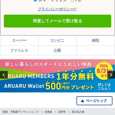
プライバシーポリシー
に
石狩市
同意してメールで受け取る
石狩市の施設一覧
スーパー
コンビニ
病院
ファミレス
公園
Previous
賃貸・不動産アパマンショップ
北海道
石狩市
花川北六条