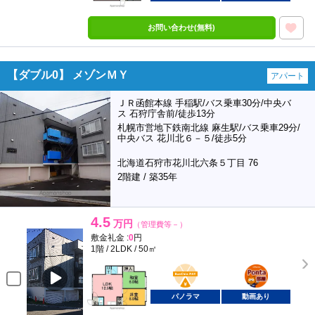
お問い合わせ(無料)
【ダブル0】 メゾンＭＹ
アパート
ＪＲ函館本線 手稲駅/バス乗車30分/中央バ
ス 石狩庁舎前/徒歩13分
札幌市営地下鉄南北線 麻生駅/バス乗車29分/
中央バス 花川北６－５/徒歩5分
北海道石狩市花川北六条５丁目 76
2階建 / 築35年
4.5
万円
（管理費等－）
敷金礼金 :
0
円
1階 / 2LDK / 50㎡
BunChinPAY
ポンタ
部屋
パノラマ
動画あり