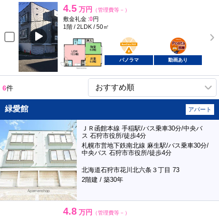
4.5
万円
（管理費等－）
敷金礼金 :
0
円
1階 / 2LDK / 50㎡
BunChinPAY
ポンタ
部屋
パノラマ
動画あり
6
件
緑愛館
アパート
ＪＲ函館本線 手稲駅/バス乗車30分/中央バ
ス 石狩市役所/徒歩4分
札幌市営地下鉄南北線 麻生駅/バス乗車30分/
中央バス 石狩市市役所/徒歩4分
北海道石狩市花川北六条３丁目 73
2階建 / 築30年
4.8
万円
（管理費等－）