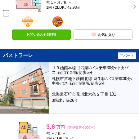
敷 1ヶ月 / 礼 －
1階 / 2LDK / 42.93㎡
BunChinPAY
ポンタ
部屋
お問い合わせ(無料)
お気に入り
パストラーレ
アパート
ＪＲ函館本線 手稲駅/バス乗車30分/中央バ
ス 石狩庁舎前/徒歩5分
札幌市営地下鉄南北線 麻生駅/バス乗車30分/
中央バス 石狩市役所/徒歩5分
北海道石狩市花川北六条２丁目 131
3階建 / 築26年
3.6
万円
（管理費等4,000円）
敷 － / 礼 －
2階 / 1DK / 30㎡