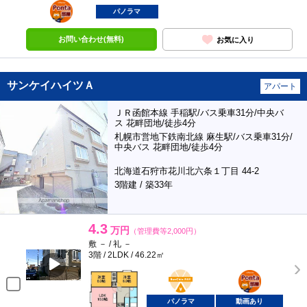
ポンタ
部屋
パノラマ
お問い合わせ(無料)
お気に入り
サンケイハイツＡ
アパート
ＪＲ函館本線 手稲駅/バス乗車31分/中央バ
ス 花畔団地/徒歩4分
札幌市営地下鉄南北線 麻生駅/バス乗車31分/
中央バス 花畔団地/徒歩4分
北海道石狩市花川北六条１丁目 44-2
3階建 / 築33年
4.3
万円
（管理費等2,000円）
敷 － / 礼 －
3階 / 2LDK / 46.22㎡
BunChinPAY
ポンタ
部屋
パノラマ
動画あり