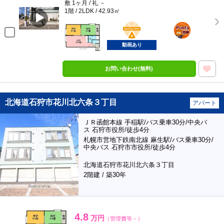
敷 1ヶ月 / 礼 －
1階 / 2LDK / 42.93㎡
BunChinPAY
ポンタ
部屋
動画あり
お問い合わせ(無料)
北海道石狩市花川北六条３丁目
アパート
ＪＲ函館本線 手稲駅/バス乗車30分/中央バ
ス 石狩市役所/徒歩4分
札幌市営地下鉄南北線 麻生駅/バス乗車30分/
中央バス 石狩市市役所/徒歩4分
北海道石狩市花川北六条３丁目
2階建 / 築30年
4.8
万円
（管理費等－）