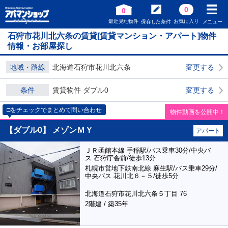
0
0
最近見た物件
お気に入り
保存した条件
メニュー
石狩市花川北六条の賃貸[賃貸マンション・アパート]物件
情報・お部屋探し
地域・路線
北海道石狩市花川北六条
変更する
条件
賃貸物件 ダブル0
変更する
□をチェックでまとめて問い合わせ
物件動画を公開中！
【ダブル0】 メゾンＭＹ
アパート
ＪＲ函館本線 手稲駅/バス乗車30分/中央バ
ス 石狩庁舎前/徒歩13分
札幌市営地下鉄南北線 麻生駅/バス乗車29分/
中央バス 花川北６－５/徒歩5分
北海道石狩市花川北六条５丁目 76
2階建 / 築35年