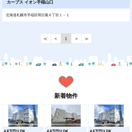
カーブス イオン手稲山口
北海道札幌市手稲区明日風６丁目１－１
≪
<
1
>
≫
新着物件
4.8万円1LDK
4.8万円1LDK
4.6万円1LDK