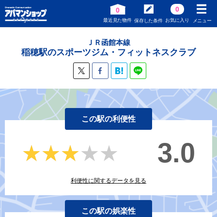
0
0
最近見た物件
お気に入り
保存した条件
メニュー
ＪＲ函館本線
稲穂駅のスポーツジム・フィットネスクラブ
この駅の利便性
3.0
★★★★★
★★★★★
利便性に関するデータを見る
この駅の娯楽性