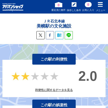
0
0
最近見た物件
お気に入り
保存した条件
メニュー
ＪＲ石北本線
美幌駅の文化施設
この駅の利便性
2.0
★★★★★
★★★★★
利便性に関するデータを見る
この駅の娯楽性